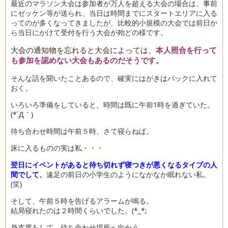
最近のマラソン大会は参加者が万人を超える大会の場合は、事前
にゼッケン等が送られ、当日は時間までにスタートエリアに入る
ってのが多くなってきましたが、比較的小規模の大会では前日か
ら当日にかけて受付を行う大会が殆どの様です。
大会の通知物を忘れると大会によっては、
本人照合を行って
も参加を認めない大会もあるのだそうです。
そんな話を聞いたことあるので、確実にはがきはバックに入れて
おく。
いろいろ準備をしていると、時間は既に午前1時を過ぎていた。
(*´Д｀)
待ち合わせ時間は午前５時、さて寝らねば。
床に入るものの実は私・・・
翌日にイベントがあると待ち切れず寝つきが悪くなるタイプの人
間でして、
遠足の前日の小学生のようになかなか眠れない私。
(笑)
そして、午前５時を告げるアラームが鳴る。
結局寝れたのは２時間くらいでした。(*_*;
身支度をして、待ち合わせ場所へ向かう。