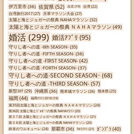
佐賀県
(52)
伊万里市
(36)
台北
(19)
台湾
(22)
台湾旅行2017
(27)
天草マラソン大会
(27)
太陽と海とジョガーの祭典 NAHAマラソン
(32)
太陽と海とジョガーの祭典 ＮＡＨＡマラソン
(49)
婚活
(299)
婚活ｱﾌﾟﾘ
(95)
守りし者への道 -6th SEASON-
(35)
守りし者への道 -FIFTH SEASON-
(36)
守りし者への道 -FIRST SEASON-
(42)
守りし者への道 -FORTH SEASON-
(37)
守りし者への道-SECOND SEASONｰ
(68)
守りし者への道 -THIRD SEASON-
(57)
沖縄県
(36)
新型ｺﾛﾅ
(29)
熊本城マラソン
(26)
熊本県
(25)
福岡
(44)
福岡ﾏﾗｿﾝ2018
(19)
第35回太陽と海とジョガーの祭典 ＮＡＨＡマラソン
(24)
第36回 太陽と海とｼﾞｮｶﾞｰの祭典 NAHAﾏﾗｿﾝ
(20)
第３７回 太陽と海とジョガーの祭典 ＮＡＨＡマラソン
(21)
第３８回 太陽と海とジョガーの祭典 NAHAマラソン
(20)
ｶﾞﾝﾌﾟﾗ
(40)
那覇市
(36)
終末のワルキューレ
(24)
ｳﾙﾄﾗﾏﾝ
(21)