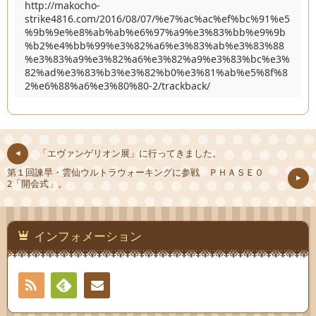
http://makocho-
strike4816.com/2016/08/07/%e7%ac%ac%ef%bc%91%e5
%9b%9e%e8%ab%ab%e6%97%a9%e3%83%bb%e9%9b
%b2%e4%bb%99%e3%82%a6%e3%83%ab%e3%83%88
%e3%83%a9%e3%82%a6%e3%82%a9%e3%83%bc%e3%
82%ad%e3%83%b3%e3%82%b0%e3%81%ab%e5%8f%8
2%e6%88%a6%e3%80%80-2/trackback/
「エヴァンゲリオン展」に行ってきました。
第１回諫早・雲仙ウルトラウォーキングに参戦 ＰＨＡＳＥ０
2「開会式」。
インフォメーション
RSS
Feedly
連絡