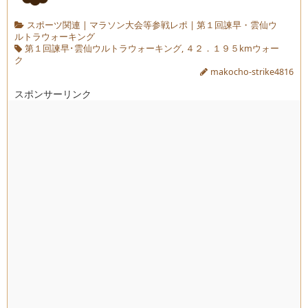
スポーツ関連
|
マラソン大会等参戦レポ
|
第１回諫早・雲仙ウ
ルトラウォーキング
第１回諫早･雲仙ウルトラウォーキング
,
４２．１９５kmウォー
ク
makocho-strike4816
スポンサーリンク