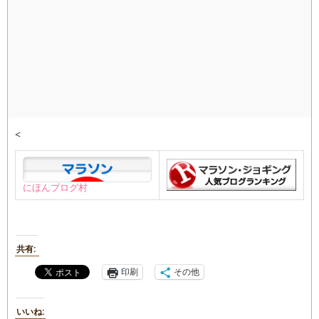
<
にほんブログ村
共有:
印刷
その他
いいね: