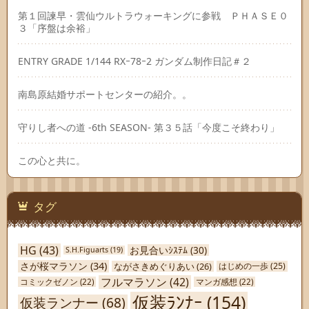
第１回諫早・雲仙ウルトラウォーキングに参戦 ＰＨＡＳＥ０
３「序盤は余裕」
ENTRY GRADE 1/144 RXｰ78ｰ2 ガンダム制作日記＃２
南島原結婚サポートセンターの紹介。。
守りし者への道 -6th SEASON- 第３５話「今度こそ終わり」
この心と共に。
タグ
HG
(43)
お見合いｼｽﾃﾑ
(30)
S.H.Figuarts
(19)
さが桜マラソン
(34)
ながさきめぐりあい
(26)
はじめの一歩
(25)
フルマラソン
(42)
コミックゼノン
(22)
マンガ感想
(22)
仮装ﾗﾝﾅｰ
(154)
仮装ランナー
(68)