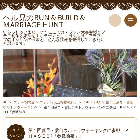
ヘル兄のRUN＆BUILD＆
MARRIAGE HUNT
検
いらっしゃいませ。!(^^)!ここではマラソン大会参戦とプ
ラモ制作と婚活を主なテーマとし、日々足掻くアラフィ
フのオッサンの日常と、色んな情報を発信していきたい
索
と思います。
>
スポーツ関連
>
マラソン大会等参戦レポ
>
2016年戦績
>
第１回諫早・雲仙
ウルトラウォーキング
>
第１回諫早・雲仙ウルトラウォーキングに参戦 ＰＨＡＳＥ
０1「参戦前夜」。
第１回諫早・雲仙ウルトラウォーキングに参戦 Ｐ
2016
08/07
ＨＡＳＥ０1「参戦前夜」。