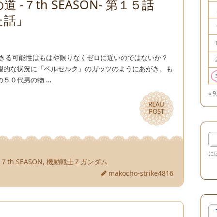
 -７th SEASON- 第１５話
た話」
できる可能性はもはや限りなくゼロに近いのではないか？
望的な状況に「ベルセルク」のガッツのようにあがき、も
５０代男の物 …
« 
READ
READ
POST
POST
に
th SEASON
,
機動戦士Ｚガンダム
makocho-strike4816