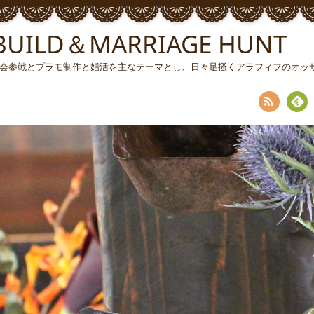
ILD＆MARRIAGE HUNT
ソン大会参戦とプラモ制作と婚活を主なテーマとし、日々足掻くアラフィフのオ
RSS
Fee
dly