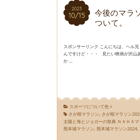
2023
2023
今後のマラ
10/15
10/15
ついて。
スポンサーリンク こんにちは、ヘル
んですけど・・・ 見たい映画が沢山あ
か …
スポーツについて色々
さが桜マラソン
,
さが桜マラソン202
太陽と海とジョガーの祭典 ＮＡＨＡマ
熊本城マラソン
,
熊本城マラソン2024
,