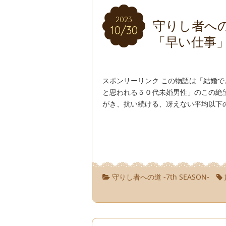
2023
2023
守りし者への道
10/30
10/30
「早い仕事
スポンサーリンク この物語は「結婚
と思われる５０代未婚男性」のこの絶
がき、抗い続ける、冴えない平均以下の
守りし者への道 -7th SEASON-