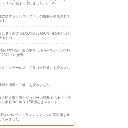
ントリーが始まっていました。(;・∀・)
鹿児島マラソン２０２７」の概要が発表されて
ます。
し者への道 -SECOND SEASONｰ 第54話｢遅れ
来るもの」
4回 ｴﾌｴﾑ福岡･海の中道 はるかぜﾏﾗｿﾝ ｵﾝﾗｲﾝﾁｬ
ｼﾞ2021！に参戦
っと「カラーレス」７巻（最終巻）を読みまし
。
怪獣自衛隊１０巻」を読みました。
３５回太陽と海とジョガーの祭典 ＮＡＨＡマラ
ンに参戦 ROUND９｢緊張なきスタート」
.H.Figuarts ウルトラマンジャックの肩関節を修
してみました。