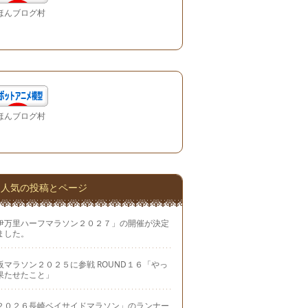
ほんブログ村
ほんブログ村
人気の投稿とページ
伊万里ハーフマラソン２０２７」の開催が決定
ました。
阪マラソン２０２５に参戦 ROUND１６「やっ
果たせたこと」
２０２６長崎ベイサイドマラソン」のランナー