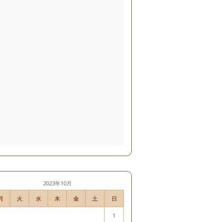
2023年10月
月
火
水
木
金
土
日
1