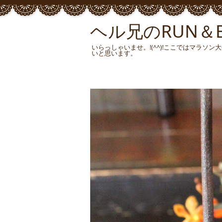
ヘル兄のRUN＆BU
いらっしゃいませ。!(^^)!ここではマラ
いと思います。