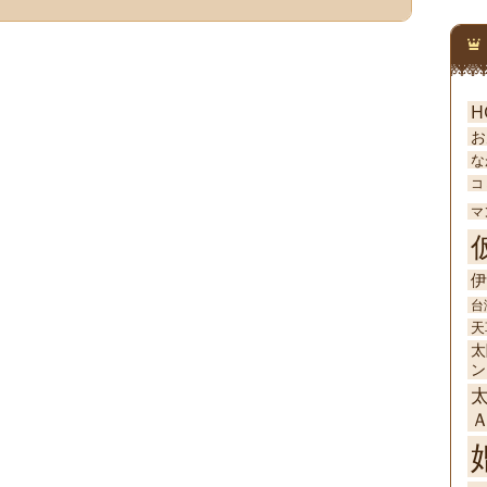
H
お
な
コ
マ
伊
台
天
太
ン