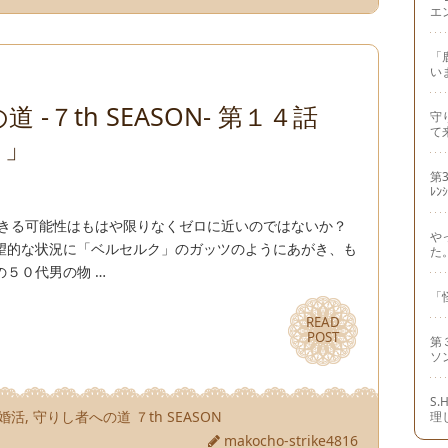
エ
「
い
 -７th SEASON- 第１４話
守り
て
？」
第3
ﾚﾝ
できる可能性はもはや限りなくゼロに近いのではないか？
や
望的な状況に「ベルセルク」のガッツのようにあがき、も
た
５０代男の物 …
「
READ
READ
POST
POST
第
ソ
S
婚活
,
守りし者への道 ７th SEASON
理
makocho-strike4816