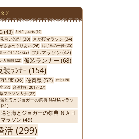
タグ
G
(43)
S.H.Figuarts
(19)
さが桜マラソン
(34)
見合いｼｽﾃﾑ
(30)
がさきめぐりあい
(26)
はじめの一歩
(25)
フルマラソン
(42)
ミックゼノン
(22)
仮装ランナー
(68)
ンガ感想
(22)
仮装ﾗﾝﾅｰ
(154)
佐賀県
(52)
万里市
(36)
台北
(19)
台湾旅行2017
(27)
湾
(22)
草マラソン大会
(27)
陽と海とジョガーの祭典 NAHAマラソ
(31)
太陽と海とジョガーの祭典 ＮＡＨ
Ａマラソン
(49)
婚活
(299)