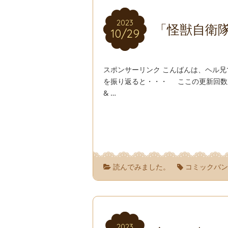
2023
2023
「怪獣自衛
10/29
10/29
スポンサーリンク こんばんは、ヘル
を振り返ると・・・ ここの更新回数が
& …
読んでみました。
コミックバ
2023
2023