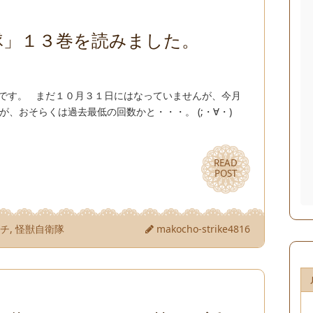
隊」１３巻を読みました。
兄です。 まだ１０月３１日にはなっていませんが、今月
、おそらくは過去最低の回数かと・・・。 (;・∀・)
READ
READ
POST
POST
ンチ
,
怪獣自衛隊
makocho-strike4816