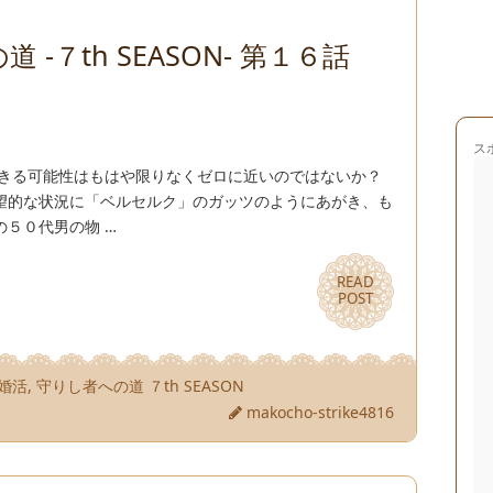
 -７th SEASON- 第１６話
」
ス
できる可能性はもはや限りなくゼロに近いのではないか？
望的な状況に「ベルセルク」のガッツのようにあがき、も
５０代男の物 …
READ
READ
POST
POST
婚活
,
守りし者への道 ７th SEASON
makocho-strike4816