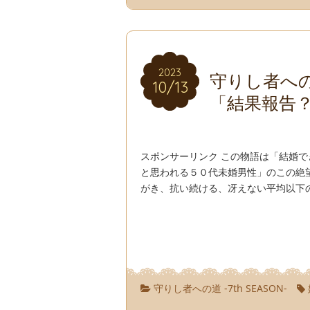
2023
2023
守りし者への道
10/13
10/13
「結果報告
スポンサーリンク この物語は「結婚
と思われる５０代未婚男性」のこの絶
がき、抗い続ける、冴えない平均以下の
守りし者への道 -7th SEASON-