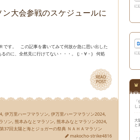
に
ソン大会参戦のスケジュールに
兄Ｒです。 この記事を書いてみて何故か急に思い出した
に
るのに、全然見に行けてない・・・。 (;・∀・) 何処
READ
READ
POST
POST
「
し
4
,
伊万里ハーフマラソン
,
伊万里ハーフマラソン2024
,
大
ラソン
,
熊本みなとマラソン
,
熊本みなとマラソン2024
,
と
第37回太陽と海とジョガーの祭典 ＮＡＨＡマラソン
makocho-strike4816
「