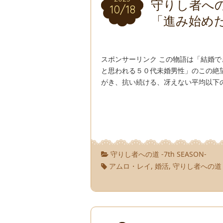
守りし者への道
10/18
10/18
「進み始め
スポンサーリンク この物語は「結婚
と思われる５０代未婚男性」のこの絶
がき、抗い続ける、冴えない平均以下の
守りし者への道 -7th SEASON-
アムロ・レイ
,
婚活
,
守りし者への道 ７