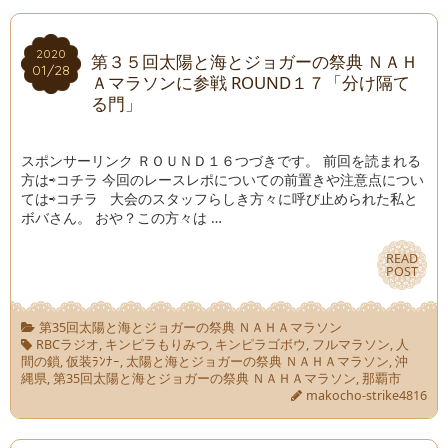
2020
2020
第３５回太陽と海とジョガーの祭典 ＮＡＨ
01/28
01/28
Ａマラソンに参戦 ROUND１７「分け隔て
る門」
スポンサーリンク ＲＯＵＮＤ１６つづきです。 前回を読まれる
方は⇨コチラ 今回のレースレポについての前置きや注意点につい
ては⇨コチラ 大会のスタッフらしき方々に呼び止められた私と
ボバさん。 おや？この方々は …
READ
READ
POST
POST
第35回太陽と海とジョガーの祭典 ＮＡＨＡマラソン
RBCラジオ
,
キンピラもりみつ
,
キンピラゴボウ
,
フルマラソン
,
人
間の鎖
,
仮装ﾗﾝﾅｰ
,
太陽と海とジョガーの祭典 ＮＡＨＡマラソン
,
沖
縄県
,
第35回太陽と海とジョガーの祭典 ＮＡＨＡマラソン
,
那覇市
makocho-strike4816