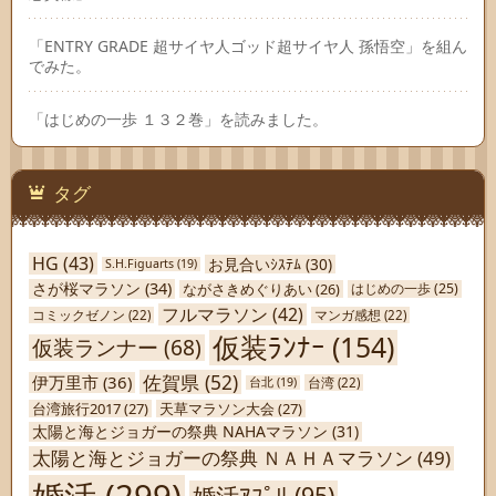
「ENTRY GRADE 超サイヤ人ゴッド超サイヤ人 孫悟空」を組ん
でみた。
「はじめの一歩 １３２巻」を読みました。
タグ
HG
(43)
お見合いｼｽﾃﾑ
(30)
S.H.Figuarts
(19)
さが桜マラソン
(34)
ながさきめぐりあい
(26)
はじめの一歩
(25)
フルマラソン
(42)
コミックゼノン
(22)
マンガ感想
(22)
仮装ﾗﾝﾅｰ
(154)
仮装ランナー
(68)
佐賀県
(52)
伊万里市
(36)
台北
(19)
台湾
(22)
台湾旅行2017
(27)
天草マラソン大会
(27)
太陽と海とジョガーの祭典 NAHAマラソン
(31)
太陽と海とジョガーの祭典 ＮＡＨＡマラソン
(49)
婚活
(299)
婚活ｱﾌﾟﾘ
(95)