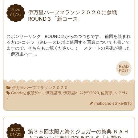
2020
2020
伊万里ハーフマラソン２０２０に参戦
01/24
01/24
ROUND３「新コース」
スポンサーリンク ROUND２からのつづきです。 前回を読まれ
る方は⇨コチラ （※レースレポに使用する写真についても書いて
ますので、そちらもご覧ください。） スタートの号砲が鳴った
「伊万里ハー …
READ
READ
POST
POST
伊万里ハーフマラソン２０２０
Gooday
,
仮装ﾗﾝﾅｰ
,
伊万里市
,
伊万里ﾊｰﾌﾏﾗｿﾝ2020
,
佐賀県
,
ﾊｰﾌﾏﾗｿ
ﾝ
makocho-strike4816
2020
2020
第３５回太陽と海とジョガーの祭典 ＮＡＨ
01/22
01/22
Ａマラソンに参戦 ROUND１６「人間の