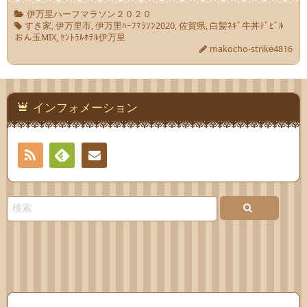
伊万里ハーフマラソン２０２０
すき家
,
伊万里市
,
伊万里ﾊｰﾌﾏﾗｿﾝ2020
,
佐賀県
,
白髪ﾈｷﾞ牛丼ﾃﾞﾋﾞﾙ
おん玉MIX
,
ｾﾝﾄﾗﾙﾎﾃﾙ伊万里
makocho-strike4816
インフォメーション
RSS
Feedly
連絡
先