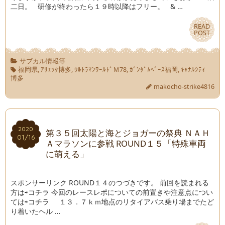
二日。 研修が終わったら１９時以降はフリー。 & …
READ
READ
POST
POST
サブカル情報等
福岡県
,
ｱﾘｴｯﾀ博多
,
ｳﾙﾄﾗﾏﾝﾜｰﾙﾄﾞＭ78
,
ｶﾞﾝﾀﾞﾑﾍﾞｰｽ福岡
,
ｷｬﾅﾙｼﾃｨ
博多
makocho-strike4816
2020
2020
第３５回太陽と海とジョガーの祭典 ＮＡＨ
01/16
01/16
Ａマラソンに参戦 ROUND１５「特殊車両
に萌える」
スポンサーリンク ROUND１４のつづきです。 前回を読まれる
方は⇨コチラ 今回のレースレポについての前置きや注意点につい
ては⇨コチラ １３．７ｋｍ地点のリタイアバス乗り場までたど
り着いたヘル …