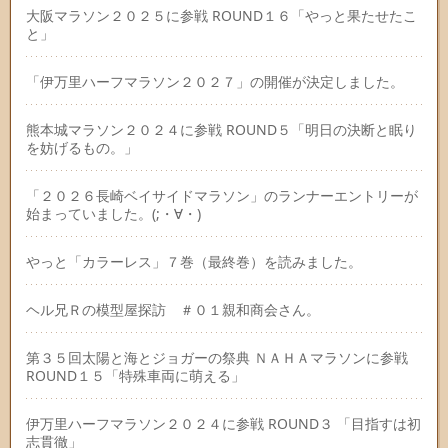
大阪マラソン２０２５に参戦 ROUND１６「やっと果たせたこ
と」
「伊万里ハーフマラソン２０２７」の開催が決定しました。
熊本城マラソン２０２４に参戦 ROUND５「明日の決断と眠り
を妨げるもの。」
「２０２６長崎ベイサイドマラソン」のランナーエントリーが
始まっていました。(;・∀・)
やっと「カラーレス」７巻（最終巻）を読みました。
ヘル兄Ｒの模型屋探訪 ＃０１親和商会さん。
第３５回太陽と海とジョガーの祭典 ＮＡＨＡマラソンに参戦
ROUND１５「特殊車両に萌える」
伊万里ハーフマラソン２０２４に参戦 ROUND３ 「目指すは初
志貫徹」