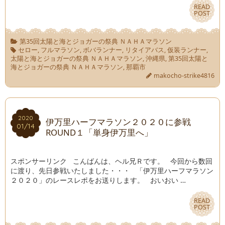
READ
READ
POST
POST
第35回太陽と海とジョガーの祭典 ＮＡＨＡマラソン
セロー
,
フルマラソン
,
ボバランナー
,
リタイアバス
,
仮装ランナー
,
太陽と海とジョガーの祭典 ＮＡＨＡマラソン
,
沖縄県
,
第35回太陽と
海とジョガーの祭典 ＮＡＨＡマラソン
,
那覇市
makocho-strike4816
2020
2020
伊万里ハーフマラソン２０２０に参戦
01/14
01/14
ROUND１「単身伊万里へ」
スポンサーリンク こんばんは、ヘル兄Ｒです。 今回から数回
に渡り、先日参戦いたしました・・・ 「伊万里ハーフマラソン
２０２０」のレースレポをお送りします。 おいおい …
READ
READ
POST
POST