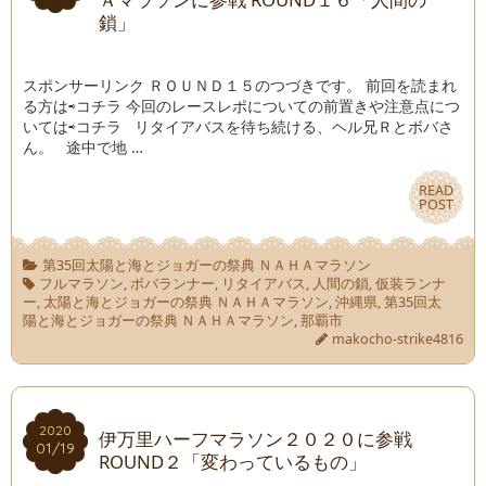
鎖」
スポンサーリンク ＲＯＵＮＤ１５のつづきです。 前回を読まれ
る方は⇨コチラ 今回のレースレポについての前置きや注意点につ
いては⇨コチラ リタイアバスを待ち続ける、ヘル兄Ｒとボバさ
ん。 途中で地 …
READ
READ
POST
POST
第35回太陽と海とジョガーの祭典 ＮＡＨＡマラソン
フルマラソン
,
ボバランナー
,
リタイアバス
,
人間の鎖
,
仮装ランナ
ー
,
太陽と海とジョガーの祭典 ＮＡＨＡマラソン
,
沖縄県
,
第35回太
陽と海とジョガーの祭典 ＮＡＨＡマラソン
,
那覇市
makocho-strike4816
2020
2020
伊万里ハーフマラソン２０２０に参戦
01/19
01/19
ROUND２「変わっているもの」