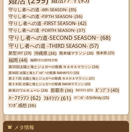
守りし者への道 -6th SEASON-
(35)
守りし者への道 -FIFTH SEASON-
(36)
守りし者への道 -FIRST SEASON-
(42)
守りし者への道 -FORTH SEASON-
(37)
守りし者への道-SECOND SEASONｰ
(68)
守りし者への道 -THIRD SEASON-
(57)
沖縄県
(36)
新型ｺﾛﾅ
(29)
熊本城マラソン
(26)
熊本県
(25)
福岡
(44)
福岡ﾏﾗｿﾝ2018
(19)
第35回太陽と海とジョガーの祭典 ＮＡＨＡマラソン
(24)
第36回 太陽と海とｼﾞｮｶﾞｰの祭典 NAHAﾏﾗｿﾝ
(20)
第３７回 太陽と海とジョガーの祭典 ＮＡＨＡマラソン
(21)
第３８回 太陽と海とジョガーの祭典 NAHAマラソン
(20)
ｶﾞﾝﾌﾟﾗ
(40)
那覇市
(36)
終末のワルキューレ
(24)
ｳﾙﾄﾗﾏﾝ
(21)
ﾊｰﾌﾏﾗｿﾝ
(62)
ﾌﾙﾏﾗｿﾝ
(61)
ﾏｼﾞﾝｶﾞｰZ/Infinity
(25)
ﾏﾝｶﾞ感想
(36)
メタ情報