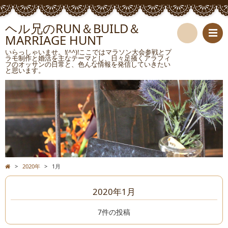
ヘル兄のRUN＆BUILD＆
MARRIAGE HUNT
検
いらっしゃいませ。!(^^)!ここではマラソン大会参戦とプ
ラモ制作と婚活を主なテーマとし、日々足掻くアラフィ
フのオッサンの日常と、色んな情報を発信していきたい
索
と思います。
>
2020年
>
1月
2020年1月
7件の投稿