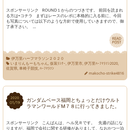
スポンサーリンク ROUND１からのつづきです。 前回を読まれ
る方は⇨コチラ まずはレースのレポに本格的に入る前に、今回
も写真については以下のような方針で使用していきますので、御
了承下さい。 …
READ
READ
POST
POST
伊万里ハーフマラソン２０２０
いまりんもーもちゃん
,
仮装ﾗﾝﾅｰ
,
伊万里市
,
伊万里ﾊｰﾌﾏﾗｿﾝ2020
,
佐賀県
,
車椅子競技
,
ﾊｰﾌﾏﾗｿﾝ
makocho-strike4816
2020
2020
ガンダムベース福岡とちょっとだけウルト
01/19
01/19
ラマンワールドM７８に行ってきました。
スポンサーリンク こんばんは、ヘル兄Ｒです。 先週の話にな
りますが、福岡で会社に関する研修がありまして、なおかつ一泊