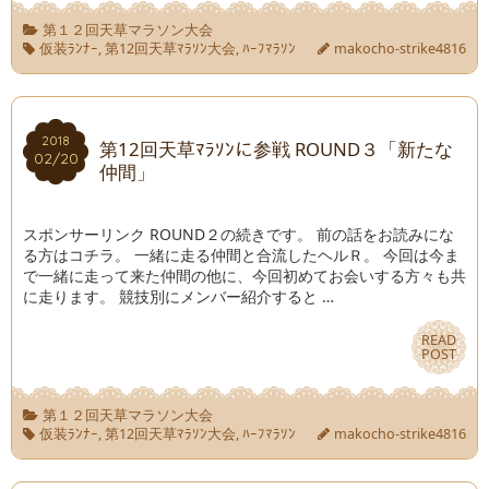
第１２回天草マラソン大会
仮装ﾗﾝﾅｰ
,
第12回天草ﾏﾗｿﾝ大会
,
ﾊｰﾌﾏﾗｿﾝ
makocho-strike4816
2018
2018
第12回天草ﾏﾗｿﾝに参戦 ROUND３「新たな
02/20
02/20
仲間」
スポンサーリンク ROUND２の続きです。 前の話をお読みにな
る方はコチラ。 一緒に走る仲間と合流したヘルＲ。 今回は今ま
で一緒に走って来た仲間の他に、今回初めてお会いする方々も共
に走ります。 競技別にメンバー紹介すると …
READ
READ
POST
POST
第１２回天草マラソン大会
仮装ﾗﾝﾅｰ
,
第12回天草ﾏﾗｿﾝ大会
,
ﾊｰﾌﾏﾗｿﾝ
makocho-strike4816