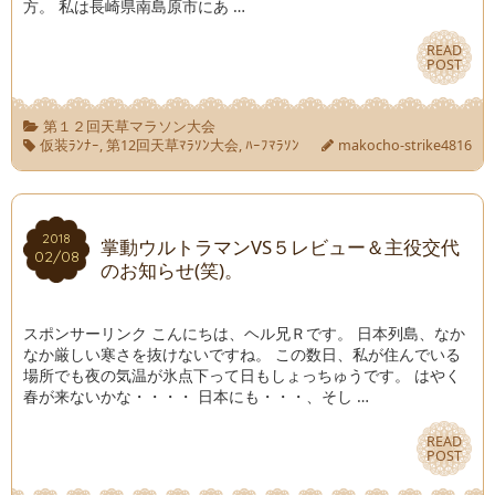
方。 私は長崎県南島原市にあ …
READ
READ
POST
POST
第１２回天草マラソン大会
仮装ﾗﾝﾅｰ
,
第12回天草ﾏﾗｿﾝ大会
,
ﾊｰﾌﾏﾗｿﾝ
makocho-strike4816
2018
2018
掌動ウルトラマンVS５レビュー＆主役交代
02/08
02/08
のお知らせ(笑)。
スポンサーリンク こんにちは、ヘル兄Ｒです。 日本列島、なか
なか厳しい寒さを抜けないですね。 この数日、私が住んでいる
場所でも夜の気温が氷点下って日もしょっちゅうです。 はやく
春が来ないかな・・・・ 日本にも・・・、そし …
READ
READ
POST
POST