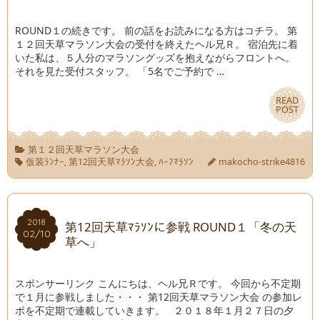
ROUND１の続きです。 前の話をお読みになる方はコチラ。 第
１２回天草マラソン大会の受付を終えたヘル兄Ｒ。 宿泊先に着
いた私は、５人分のマラソングッズを抱えながらフロントへ。
それを見た受付スタッフ。 「5名でご予約で …
READ
READ
POST
POST
第１２回天草マラソン大会
仮装ﾗﾝﾅｰ
,
第12回天草ﾏﾗｿﾝ大会
,
ﾊｰﾌﾏﾗｿﾝ
makocho-strike4816
2018
2018
第12回天草ﾏﾗｿﾝに参戦 ROUND１「冬の天
02/10
02/10
草へ」
スポンサーリンク こんにちは、ヘル兄Ｒです。 今回から不定期
で１月に参戦しました・・・ 第12回天草マラソン大会 の参加レ
ポを不定期で連載していきます。 ２０１８年１月２７日の夕