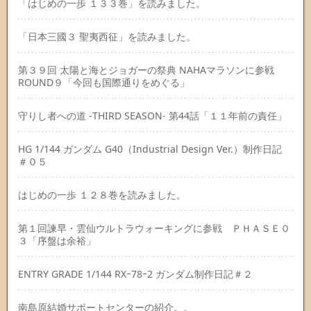
「はじめの一歩 １３３巻」を読みました。
「日本三國３ 聖夷西征」を読みました。
第３９回 太陽と海とジョガーの祭典 NAHAマラソンに参戦
ROUND９「今回も国際通りをめぐる」
守りし者への道 -THIRD SEASON- 第44話「１１年前の責任」
HG 1/144 ガンダム G40（Industrial Design Ver.）制作日記
＃０５
はじめの一歩 １２８巻を読みました。
第１回諫早・雲仙ウルトラウォーキングに参戦 ＰＨＡＳＥ０
３「序盤は余裕」
ENTRY GRADE 1/144 RXｰ78ｰ2 ガンダム制作日記＃２
南島原結婚サポートセンターの紹介。。