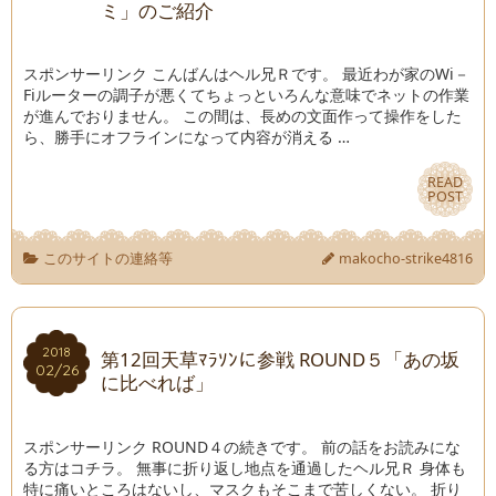
ミ」のご紹介
スポンサーリンク こんばんはヘル兄Ｒです。 最近わが家のWi－
Fiルーターの調子が悪くてちょっといろんな意味でネットの作業
が進んでおりません。 この間は、長めの文面作って操作をした
ら、勝手にオフラインになって内容が消える …
READ
READ
POST
POST
このサイトの連絡等
makocho-strike4816
2018
2018
第12回天草ﾏﾗｿﾝに参戦 ROUND５「あの坂
02/26
02/26
に比べれば」
スポンサーリンク ROUND４の続きです。 前の話をお読みにな
る方はコチラ。 無事に折り返し地点を通過したヘル兄Ｒ 身体も
特に痛いところはないし、マスクもそこまで苦しくない。 折り