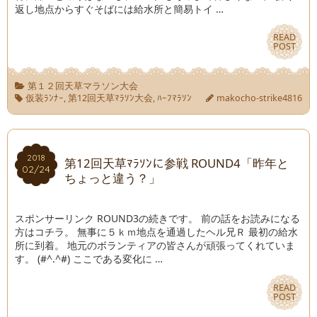
返し地点からすぐそばには給水所と簡易トイ …
READ
READ
POST
POST
第１２回天草マラソン大会
仮装ﾗﾝﾅｰ
,
第12回天草ﾏﾗｿﾝ大会
,
ﾊｰﾌﾏﾗｿﾝ
makocho-strike4816
2018
2018
第12回天草ﾏﾗｿﾝに参戦 ROUND4「昨年と
02/24
02/24
ちょっと違う？」
スポンサーリンク ROUND3の続きです。 前の話をお読みになる
方はコチラ。 無事に５ｋｍ地点を通過したヘル兄Ｒ 最初の給水
所に到着。 地元のボランティアの皆さんが頑張ってくれていま
す。 (#^.^#) ここである変化に …
READ
READ
POST
POST