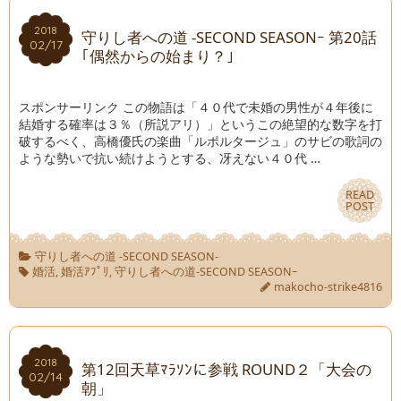
2018
2018
守りし者への道 -SECOND SEASONｰ 第20話
02/17
02/17
｢偶然からの始まり？｣
スポンサーリンク この物語は「４０代で未婚の男性が４年後に
結婚する確率は３％（所説アリ）」というこの絶望的な数字を打
破するべく、高橋優氏の楽曲「ルポルタージュ」のサビの歌詞の
ような勢いで抗い続けようとする、冴えない４０代 …
READ
READ
POST
POST
守りし者への道 -SECOND SEASON-
婚活
,
婚活ｱﾌﾟﾘ
,
守りし者への道-SECOND SEASONｰ
makocho-strike4816
2018
2018
第12回天草ﾏﾗｿﾝに参戦 ROUND２「大会の
02/14
02/14
朝」