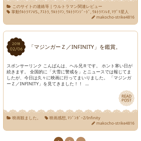
このサイトの連絡等
|
ウルトラマン関連レビュー
掌動ｳﾙﾄﾗﾏﾝVS.
,
ｱｽﾄﾗ
,
ｳﾙﾄﾗﾏﾝ
,
ｳﾙﾄﾗﾏﾝｼﾞｰﾄﾞ
,
ｳﾙﾄﾗﾏﾝﾚｵ
,
ﾏｸﾞﾏ星人
makocho-strike4816
2018
2018
「マジンガーＺ／INFINITY」を鑑賞。
02/06
02/06
スポンサーリンク こんばんは、ヘル兄Ｒです。 ホント寒い日が
続きます。 全国的に「大雪に警戒を」とニュースでは報じてま
したが、今日は久々に映画に行ってまいりました。 「マジンガ
ーＺ／INFINITY」を見てきました！！ …
READ
READ
POST
POST
映画観ました。
映画感想
,
ﾏｼﾞﾝｶﾞｰZ/Infinity
makocho-strike4816