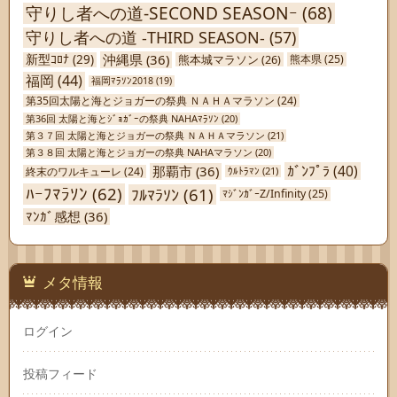
守りし者への道-SECOND SEASONｰ
(68)
守りし者への道 -THIRD SEASON-
(57)
沖縄県
(36)
新型ｺﾛﾅ
(29)
熊本城マラソン
(26)
熊本県
(25)
福岡
(44)
福岡ﾏﾗｿﾝ2018
(19)
第35回太陽と海とジョガーの祭典 ＮＡＨＡマラソン
(24)
第36回 太陽と海とｼﾞｮｶﾞｰの祭典 NAHAﾏﾗｿﾝ
(20)
第３７回 太陽と海とジョガーの祭典 ＮＡＨＡマラソン
(21)
第３８回 太陽と海とジョガーの祭典 NAHAマラソン
(20)
ｶﾞﾝﾌﾟﾗ
(40)
那覇市
(36)
終末のワルキューレ
(24)
ｳﾙﾄﾗﾏﾝ
(21)
ﾊｰﾌﾏﾗｿﾝ
(62)
ﾌﾙﾏﾗｿﾝ
(61)
ﾏｼﾞﾝｶﾞｰZ/Infinity
(25)
ﾏﾝｶﾞ感想
(36)
メタ情報
ログイン
投稿フィード