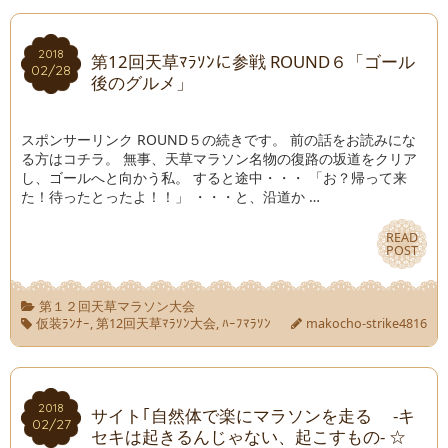
2018
2018
第12回天草ﾏﾗｿﾝに参戦 ROUND６「ゴール
02/28
02/28
後のグルメ」
スポンサーリンク ROUND５の続きです。 前の話をお読みにな
る方はコチラ。 無事、天草マラソン名物の復路の坂道をクリア
し、ゴールへと向かう私。 すると途中・・・ 「お？帰って来
た！待ったとったよ！！」 ・・・と、沿道か …
READ
READ
POST
POST
第１２回天草マラソン大会
仮装ﾗﾝﾅｰ
,
第12回天草ﾏﾗｿﾝ大会
,
ﾊｰﾌﾏﾗｿﾝ
makocho-strike4816
2018
2018
サイト｢自然体で楽にマラソンを走る -キ
02/27
02/27
セキは起きるんじゃない、起こすもの- ☆