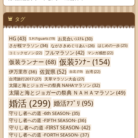
タグ
HG
(43)
お見合いｼｽﾃﾑ
(30)
S.H.Figuarts
(19)
さが桜マラソン
(34)
ながさきめぐりあい
(26)
はじめの一歩
(25)
フルマラソン
(42)
コミックゼノン
(22)
マンガ感想
(22)
仮装ﾗﾝﾅｰ
(154)
仮装ランナー
(68)
佐賀県
(52)
伊万里市
(36)
台北
(19)
台湾
(22)
台湾旅行2017
(27)
天草マラソン大会
(27)
太陽と海とジョガーの祭典 NAHAマラソン
(32)
太陽と海とジョガーの祭典 ＮＡＨＡマラソン
(49)
婚活
(299)
婚活ｱﾌﾟﾘ
(95)
守りし者への道 -6th SEASON-
(35)
守りし者への道 -FIFTH SEASON-
(36)
守りし者への道 -FIRST SEASON-
(42)
守りし者への道 -FORTH SEASON-
(37)