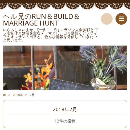
ヘル兄のRUN＆BUILD＆
MARRIAGE HUNT
検
いらっしゃいませ。!(^^)!ここではマラソン大会参戦とプ
ラモ制作と婚活を主なテーマとし、日々足掻くアラフィ
フのオッサンの日常と、色んな情報を発信していきたい
索
と思います。
>
2018年
>
2月
2018年2月
12件の投稿