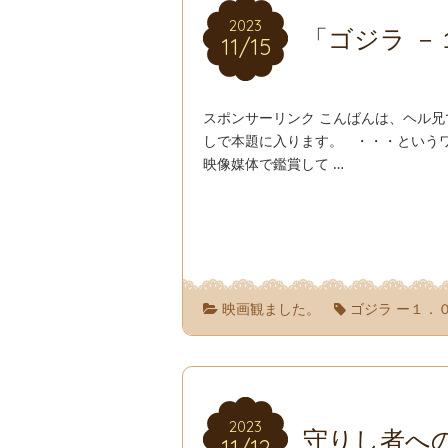
2023
2023
「ゴジラ －
11/15
11/15
スポンサーリンク こんばんは、ヘル兄
しで本題に入ります。 ・・・という
映像媒体で鑑賞して …
映画観ました。
ゴジラ ー１．
2023
2023
守りし者への道