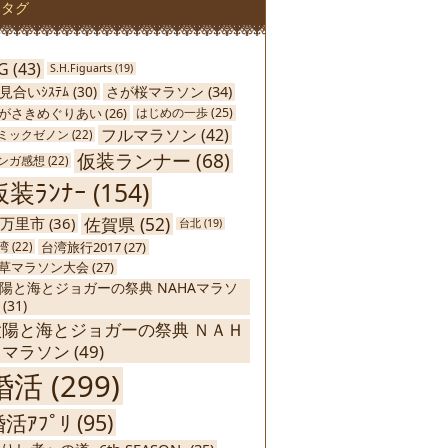
タグ
G
(43)
S.H.Figuarts
(19)
さが桜マラソン
(34)
見合いｼｽﾃﾑ
(30)
がさきめぐりあい
(26)
はじめの一歩
(25)
フルマラソン
(42)
ミックゼノン
(22)
仮装ランナー
(68)
ンガ感想
(22)
仮装ﾗﾝﾅｰ
(154)
佐賀県
(52)
万里市
(36)
台北
(19)
台湾旅行2017
(27)
湾
(22)
草マラソン大会
(27)
陽と海とジョガーの祭典 NAHAマラソ
(31)
太陽と海とジョガーの祭典 ＮＡＨ
Ａマラソン
(49)
婚活
(299)
活ｱﾌﾟﾘ
(95)