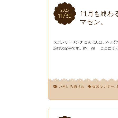
2023
2023
11月も終
11/30
11/30
マセン。
スポンサーリンク こんばんは、ヘル
詫びの記事です。m(__)m ここによ
いろいろ独り言
仮装ランナー
,