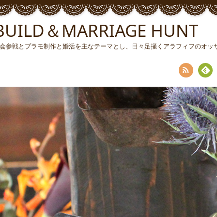
ILD＆MARRIAGE HUNT
ソン大会参戦とプラモ制作と婚活を主なテーマとし、日々足掻くアラフィフのオ
RSS
Fee
dly