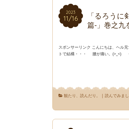
2023
2023
「るろうに剣
11/16
11/16
篇-」巻之九
スポンサーリンク こんにちは、ヘル兄
トで結構・・・ 腰が痛い。(>_<) 
観たり、読んだり。
|
読んでみま