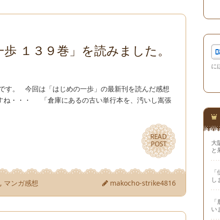
一歩 １３９巻」を読みました。
に
兄です。 今回は「はじめの一歩」の最新刊を読んだ感想
すね・・・ 「倉庫にあるの古い単行本を、汚いし嵩張
READ
READ
大
POST
POST
と
「
し
歩
,
マンガ感想
makocho-strike4816
「
い