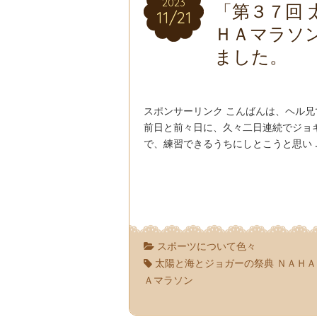
2023
2023
「第３７回 
11/21
11/21
ＨＡマラソ
ました。
スポンサーリンク こんばんは、ヘル
前日と前々日に、久々二日連続でジョ
で、練習できるうちにしとこうと思い 
スポーツについて色々
太陽と海とジョガーの祭典 ＮＡＨ
Ａマラソン