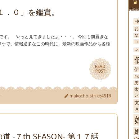
１．０」を鑑賞。
H
お
な
です。 やっと見てきましたよ・・・。 今回も前置きな
コ
ワケで、情報過多なこの時代に、最新の映画作品から各種
マ
READ
READ
伊
POST
POST
台
天
太
ン
０
makocho-strike4816
婚
 -７th SEASON- 第１７話