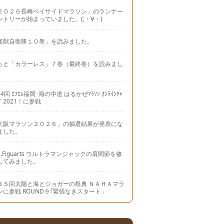
２０２６長崎ベイサイドマラソン」のランナー
ントリーが始まっていました。(;・∀・)
怪獣自衛隊１０巻」を読みました。
っと「カラーレス」７巻（最終巻）を読みまし
。
4回 ｴﾌｴﾑ福岡･海の中道 はるかぜﾏﾗｿﾝ ｵﾝﾗｲﾝﾁｬ
ｼﾞ2021！に参戦
大阪マラソン２０２６」の抽選結果が発表にな
ました。
.H.Figuarts ウルトラマンジャックの肩関節を修
してみました。
３５回太陽と海とジョガーの祭典 ＮＡＨＡマラ
ンに参戦 ROUND９｢緊張なきスタート」