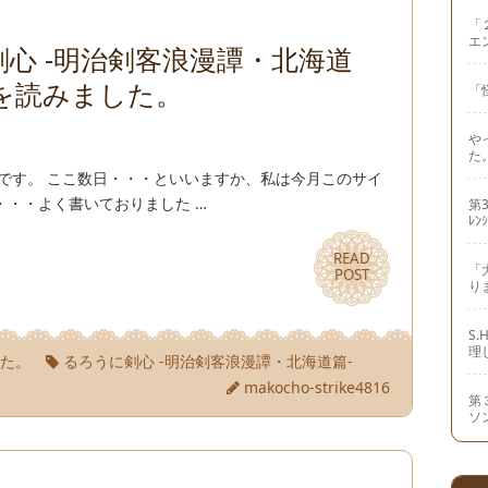
「
エ
心 -明治剣客浪漫譚・北海道
を読みました。
「
や
た
です。 ここ数日・・・といいますか、私は今月このサイ
・・・よく書いておりました …
第3
ﾚﾝ
READ
READ
「
POST
POST
り
S
理
した。
るろうに剣心 -明治剣客浪漫譚・北海道篇-
makocho-strike4816
第
ソ