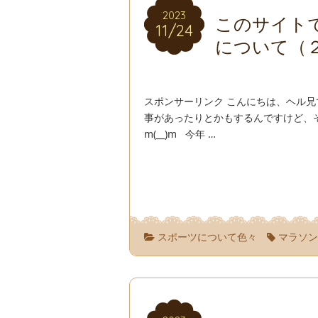
2023
2023
このサイト
11/24
11/24
について（
スポンサーリンク こんにちは、ヘル
事があったりとかもするんですけど、
m(__)m 今年 …
スポーツについて色々
マラソ