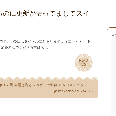
わるのに更新が滞ってましてスイ
ス
兄です。 今回はタイトルにもありますように・・・ お
く足を運んでくださる方は感 …
READ
READ
POST
POST
第３７回 太陽と海とジョガーの祭典 ＮＡＨＡマラソン
makocho-strike4816