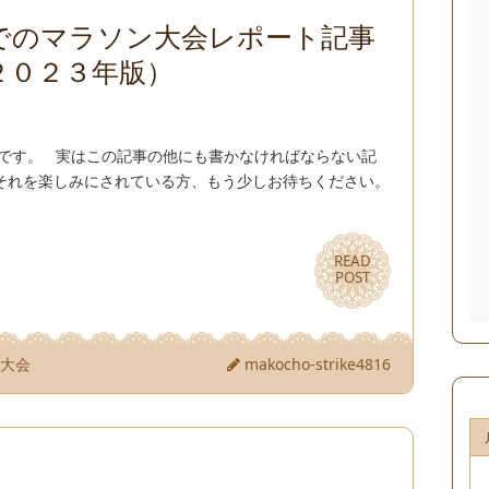
でのマラソン大会レポート記事
２０２３年版）
兄です。 実はこの記事の他にも書かなければならない記
それを楽しみにされている方、もう少しお待ちください。
READ
READ
POST
POST
ン大会
makocho-strike4816