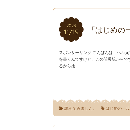
2023
2023
「はじめの
11/19
11/19
スポンサーリンク こんばんは、ヘル
を書くんですけど、この間母親からで
るから捨 …
読んでみました。
はじめの一