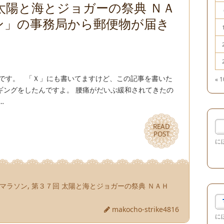
太陽と海とジョガーの祭典 ＮＡ
ン」の事務局から郵便物が届き
兄です。 「Ｘ」にも書いてますけど、この記事を書いた
« 
ギングをしたんですよ。 腰痛がだいぶ緩和されてきたの
…
READ
READ
POST
POST
に
Ａマラソン
,
第３７回 太陽と海とジョガーの祭典 ＮＡＨ
makocho-strike4816
に