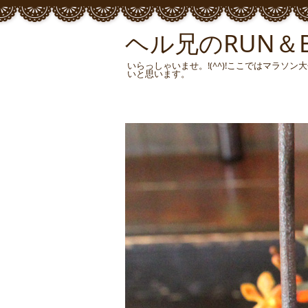
ヘル兄のRUN＆BU
いらっしゃいませ。!(^^)!ここではマラ
いと思います。