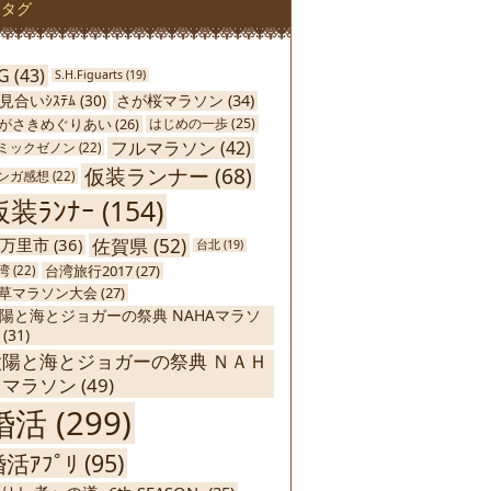
タグ
G
(43)
S.H.Figuarts
(19)
さが桜マラソン
(34)
見合いｼｽﾃﾑ
(30)
がさきめぐりあい
(26)
はじめの一歩
(25)
フルマラソン
(42)
ミックゼノン
(22)
仮装ランナー
(68)
ンガ感想
(22)
仮装ﾗﾝﾅｰ
(154)
佐賀県
(52)
万里市
(36)
台北
(19)
台湾旅行2017
(27)
湾
(22)
草マラソン大会
(27)
陽と海とジョガーの祭典 NAHAマラソ
(31)
太陽と海とジョガーの祭典 ＮＡＨ
Ａマラソン
(49)
婚活
(299)
活ｱﾌﾟﾘ
(95)