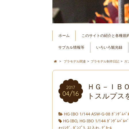
ホーム
このサイトの紹介と各種規
サブカル情報等
いろいろ観光録
>
プラモデル関連
>
プラモデル制作日記
>
ガ
ＨＧ－ＩＢ
2017
04/16
トスルプスを
HG‐IBO 1/144 ASW-G-08 ｶﾞﾝﾀﾞﾑﾊﾞﾙ
HG-IBO
,
HG-IBO 1/144 ｶﾞﾝﾀﾞﾑﾊﾞﾙﾊﾞ
ｫｯｼﾝｸﾞ
,
ｶﾞﾝﾌﾟﾗ
,
ｽﾐ入れ
,
ﾃﾞｶｰﾙ