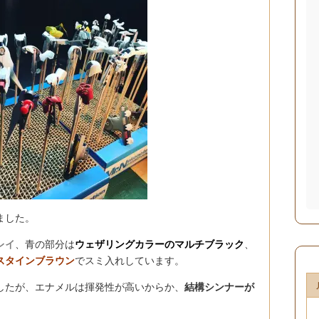
ました。
レイ
、青の部分は
ウェザリングカラーのマルチブラック
、
スタインブラウン
でスミ入れしています。
したが、エナメルは揮発性が高いからか、
結構シンナーが