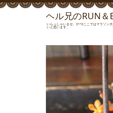
ヘル兄のRUN＆BU
いらっしゃいませ。!(^^)!ここではマラ
いと思います。