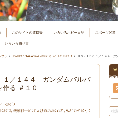
約
このサイトの連絡等
いろいろホビー日記
スポーツ関連
いろいろ独り言
ンプラ
>
HG‐IBO 1/144 ASW-G-08 ｶﾞﾝﾀﾞﾑﾊﾞﾙﾊﾞﾄｽﾙﾌﾟｽ
>
ＨＧ－ＩＢＯ １／１４４ ガ
Ｏ １／１４４ ガンダムバルバ
作る ＃１０
ﾊﾞﾄｽﾙﾌﾟｽ
ﾄｽﾙﾌﾟｽ
,
機動戦士ｶﾞﾝﾀﾞﾑ 鉄血のｵﾙﾌｪﾝｽﾞ
,
ｳｪｻﾞﾘﾝｸﾞｶﾗｰ
,
ｳ