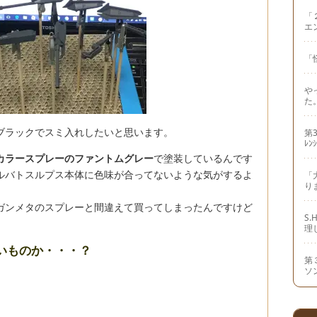
「
エ
「
や
た
ブラックでスミ入れしたいと思います。
第3
ﾚﾝ
カラースプレーのファントムグレー
で塗装しているんです
ルバトスルプス本体に色味が合ってないような気がするよ
「
り
ガンメタのスプレーと間違えて買ってしまったんですけど
S
理
いものか・・・？
第
ソ