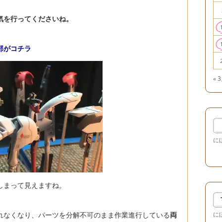
気を行ってくださいね。
部がコチラ
« 
に
しまって見えますね。
れなくなり、パーツを分解不可のまま作業進行している
両
に