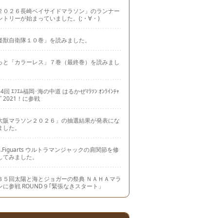
２０２６長崎ベイサイドマラソン」のランナー
ントリーが始まっていました。(;・∀・)
怪獣自衛隊１０巻」を読みました。
っと「カラーレス」７巻（最終巻）を読みまし
。
4回 ｴﾌｴﾑ福岡･海の中道 はるかぜﾏﾗｿﾝ ｵﾝﾗｲﾝﾁｬ
ｼﾞ2021！に参戦
大阪マラソン２０２６」の抽選結果が発表にな
ました。
.H.Figuarts ウルトラマンジャックの肩関節を修
してみました。
３５回太陽と海とジョガーの祭典 ＮＡＨＡマラ
ンに参戦 ROUND９｢緊張なきスタート」