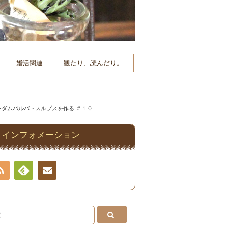
婚活関連
観たり、読んだり。
ンダムバルバトスルプスを作る ＃１０
インフォメーション
RSS
Feedly
連絡
先