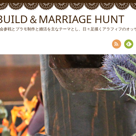
ILD＆MARRIAGE HUNT
ソン大会参戦とプラモ制作と婚活を主なテーマとし、日々足掻くアラフィフのオ
RSS
Fee
dly