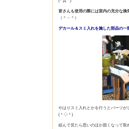
(*´Д｀)
皆さんも使用の際には室内の充分な換
（＾－＾）
デカール＆スミ入れを施した部品の一
やはりスミ入れとかを行うとパーツが
(＾◇＾)
組んで見たら思いのほか固くなって取