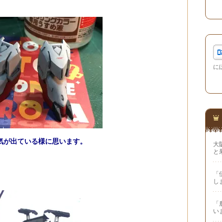
に
気が出ている様に思います。
大
と
「
し
「
い