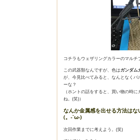
コチラもウェザリングカラーのマルチ
この武器類なんですが、色は
ガンダム
が、今見比べてみると、なんとなくバ
ーな？
（ホントの話をすると、買い物の時に
ね。(笑)）
なんか金属感を出せる方法はな
(。-`ω-)
次回作業までに考えよう。(笑)