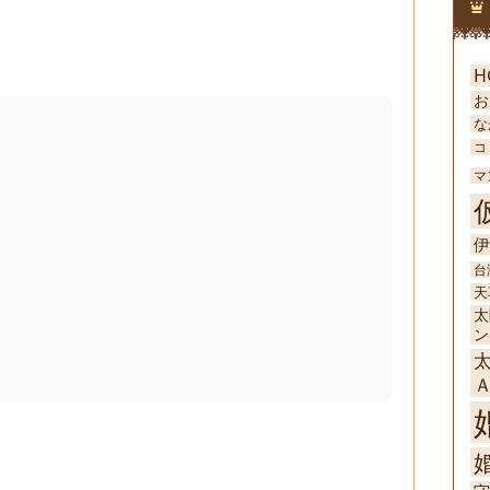
H
お
な
コ
マ
伊
台
天
太
ン
婚