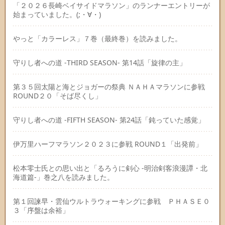
「２０２６長崎ベイサイドマラソン」のランナーエントリーが
始まっていました。(;・∀・)
やっと「カラーレス」７巻（最終巻）を読みました。
守りし者への道 -THIRD SEASON- 第14話「旋律の主」
第３５回太陽と海とジョガーの祭典 ＮＡＨＡマラソンに参戦
ROUND２０「そば尽くし」
守りし者への道 -FIFTH SEASON- 第24話「鈍っていた感覚」
伊万里ハーフマラソン２０２３に参戦 ROUND１「出発前」
松本零士氏との思い出と「るろうに剣心 -明治剣客浪漫譚・北
海道篇-」巻之八を読みました。
第１回諫早・雲仙ウルトラウォーキングに参戦 ＰＨＡＳＥ０
３「序盤は余裕」