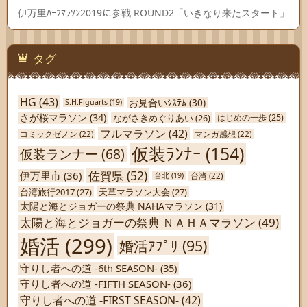
伊万里ﾊｰﾌﾏﾗｿﾝ2019に参戦 ROUND2「いきなり来たスタート」
タグ
HG
(43)
お見合いｼｽﾃﾑ
(30)
S.H.Figuarts
(19)
さが桜マラソン
(34)
ながさきめぐりあい
(26)
はじめの一歩
(25)
フルマラソン
(42)
コミックゼノン
(22)
マンガ感想
(22)
仮装ﾗﾝﾅｰ
(154)
仮装ランナー
(68)
佐賀県
(52)
伊万里市
(36)
台北
(19)
台湾
(22)
台湾旅行2017
(27)
天草マラソン大会
(27)
太陽と海とジョガーの祭典 NAHAマラソン
(31)
太陽と海とジョガーの祭典 ＮＡＨＡマラソン
(49)
婚活
(299)
婚活ｱﾌﾟﾘ
(95)
守りし者への道 -6th SEASON-
(35)
守りし者への道 -FIFTH SEASON-
(36)
守りし者への道 -FIRST SEASON-
(42)