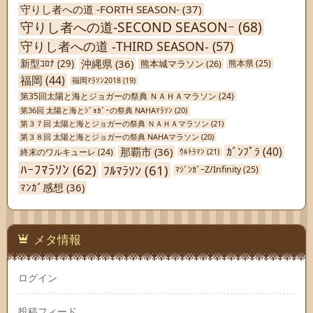
守りし者への道 -FORTH SEASON-
(37)
守りし者への道-SECOND SEASONｰ
(68)
守りし者への道 -THIRD SEASON-
(57)
沖縄県
(36)
新型ｺﾛﾅ
(29)
熊本城マラソン
(26)
熊本県
(25)
福岡
(44)
福岡ﾏﾗｿﾝ2018
(19)
第35回太陽と海とジョガーの祭典 ＮＡＨＡマラソン
(24)
第36回 太陽と海とｼﾞｮｶﾞｰの祭典 NAHAﾏﾗｿﾝ
(20)
第３７回 太陽と海とジョガーの祭典 ＮＡＨＡマラソン
(21)
第３８回 太陽と海とジョガーの祭典 NAHAマラソン
(20)
ｶﾞﾝﾌﾟﾗ
(40)
那覇市
(36)
終末のワルキューレ
(24)
ｳﾙﾄﾗﾏﾝ
(21)
ﾊｰﾌﾏﾗｿﾝ
(62)
ﾌﾙﾏﾗｿﾝ
(61)
ﾏｼﾞﾝｶﾞｰZ/Infinity
(25)
ﾏﾝｶﾞ感想
(36)
メタ情報
ログイン
投稿フィード