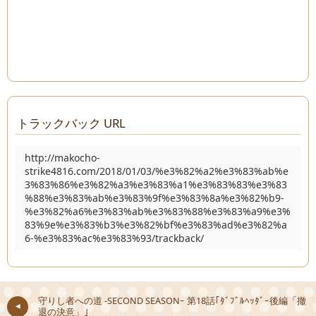
トラックバック URL
http://makocho-
strike4816.com/2018/01/03/%e3%82%a2%e3%83%ab%e
3%83%86%e3%82%a3%e3%83%a1%e3%83%83%e3%83
%88%e3%83%ab%e3%83%9f%e3%83%8a%e3%82%b9-
%e3%82%a6%e3%83%ab%e3%83%88%e3%83%a9%e3%
83%9e%e3%83%b3%e3%82%bf%e3%83%ad%e3%82%a
6-%e3%83%ac%e3%83%93/trackback/
守りし者への道 -SECOND SEASONｰ 第18話｢ﾀﾞﾌﾞﾙﾍｯﾀﾞｰ後編「撤
退の決意」｣