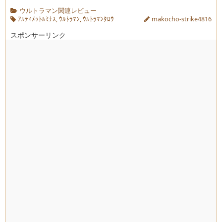
ウルトラマン関連レビュー
ｱﾙﾃｨﾒｯﾄﾙﾐﾅｽ
,
ｳﾙﾄﾗﾏﾝ
,
ｳﾙﾄﾗﾏﾝﾀﾛｳ
makocho-strike4816
スポンサーリンク