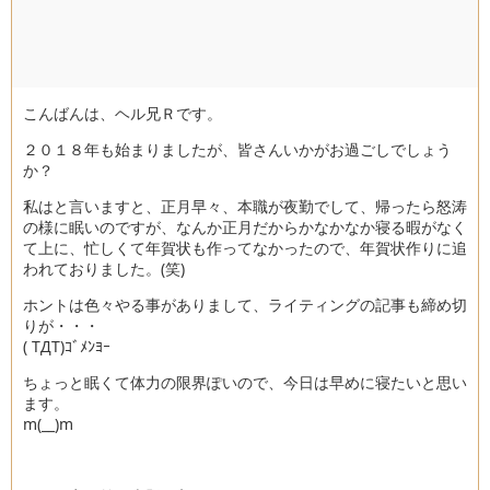
こんばんは、ヘル兄Ｒです。
２０１８年も始まりましたが、皆さんいかがお過ごしでしょう
か？
私はと言いますと、正月早々、本職が夜勤でして、帰ったら怒涛
の様に眠いのですが、なんか正月だからかなかなか寝る暇がなく
て上に、忙しくて年賀状も作ってなかったので、年賀状作りに追
われておりました。(笑)
ホントは色々やる事がありまして、ライティングの記事も締め切
りが・・・
( TДT)ｺﾞﾒﾝﾖｰ
ちょっと眠くて体力の限界ぽいので、今日は早めに寝たいと思い
ます。
m(__)m