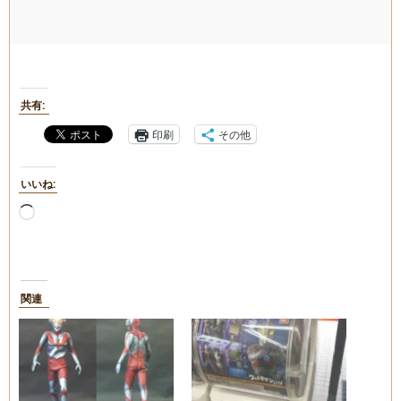
共有:
印刷
その他
いいね:
読
み
込
み
中…
関連