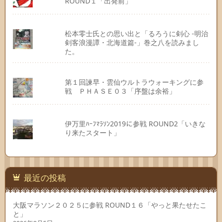
ROUND１「出発前」
松本零士氏との思い出と「るろうに剣心 -明治
剣客浪漫譚・北海道篇-」巻之八を読みまし
た。
第１回諫早・雲仙ウルトラウォーキングに参
戦 ＰＨＡＳＥ０３「序盤は余裕」
伊万里ﾊｰﾌﾏﾗｿﾝ2019に参戦 ROUND2「いきな
り来たスタート」
最近の投稿
大阪マラソン２０２５に参戦 ROUND１６「やっと果たせたこ
と」