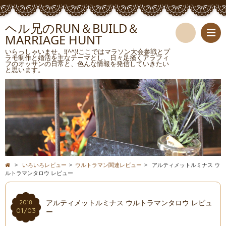
ヘル兄のRUN＆BUILD＆
MARRIAGE HUNT
検
いらっしゃいませ。!(^^)!ここではマラソン大会参戦とプ
ラモ制作と婚活を主なテーマとし、日々足掻くアラフィ
フのオッサンの日常と、色んな情報を発信していきたい
索
と思います。
>
いろいろレビュー
>
ウルトラマン関連レビュー
>
アルティメットルミナス ウ
ルトラマンタロウ レビュー
アルティメットルミナス ウルトラマンタロウ レビュ
2018
01/03
ー