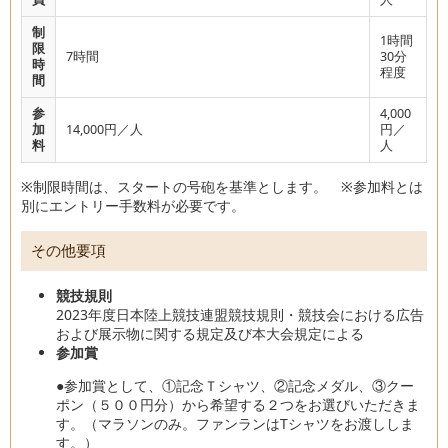
制
1時間
限
7時間
30分
時
程度
間
参
4,000
加
14,000円／人
円／
料
人
※制限時間は、スタートの号砲を基準とします。 ※参加料とは
別にエントリー手数料が必要です。
その他要項
競技規則
2023年度日本陸上競技連盟競技規則・競技会における広告
および展示物に関する規定及び本大会規定による
参加賞
●参加賞として、①記念Ｔシャツ、②記念メダル、③クー
ポン（５００円分）から希望する２つをお選びいただきま
す。（マラソンのみ。ファンランはTシャツをお渡ししま
す。）