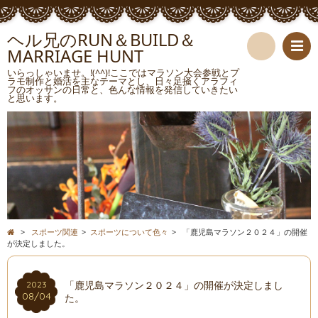
ヘル兄のRUN＆BUILD＆
MARRIAGE HUNT
検
いらっしゃいませ。!(^^)!ここではマラソン大会参戦とプ
ラモ制作と婚活を主なテーマとし、日々足掻くアラフィ
フのオッサンの日常と、色んな情報を発信していきたい
索
と思います。
>
スポーツ関連
>
スポーツについて色々
>
「鹿児島マラソン２０２４」の開催
が決定しました。
「鹿児島マラソン２０２４」の開催が決定しまし
2023
08/04
た。