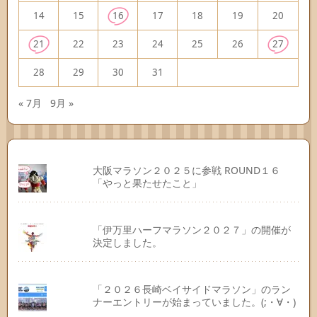
14
15
16
17
18
19
20
21
22
23
24
25
26
27
28
29
30
31
« 7月
9月 »
大阪マラソン２０２５に参戦 ROUND１６
「やっと果たせたこと」
「伊万里ハーフマラソン２０２７」の開催が
決定しました。
「２０２６長崎ベイサイドマラソン」のラン
ナーエントリーが始まっていました。(;・∀・)