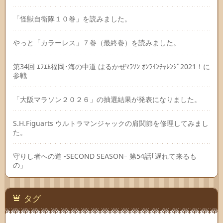
「怪獣自衛隊１０巻」を読みました。
やっと「カラーレス」７巻（最終巻）を読みました。
第34回 ｴﾌｴﾑ福岡･海の中道 はるかぜﾏﾗｿﾝ ｵﾝﾗｲﾝﾁｬﾚﾝｼﾞ2021！に
参戦
「大阪マラソン２０２６」の抽選結果が発表になりました。
S.H.Figuarts ウルトラマンジャックの肩関節を修理してみまし
た。
守りし者への道 -SECOND SEASONｰ 第54話｢遅れて来るも
の」
タグ