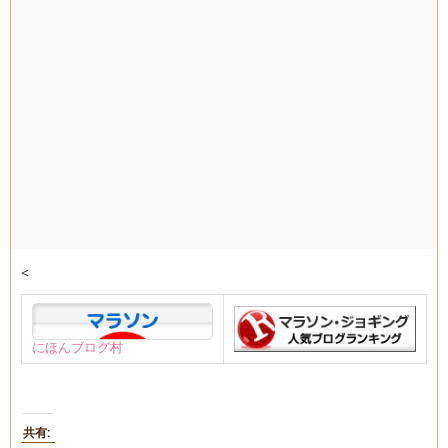
<
にほんブログ村
共有: