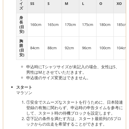
イ
SS
S
M
L
O
XO
ズ
身
長
160cm
165cm
170cm
175cm
180cm
185cm
(目
安)
胸
囲
84cm
88cm
92cm
96cm
100cm
104cm
(目
安)
申込時にTシャツサイズが未記入の場合、女性はS、
男性はMとさせていただきます。
申込後のサイズ変更はできません。
スタート
マラソン
①安全でスムーズなスタートを行うために、日本陸連
登録の有無に関わらず、申込時の申告タイムを参考に
して、スタート時の待機ブロックを設定します。
②下記の条件を満たす方は、スタート最前列のSブロ
ックからの出走を希望することができます。