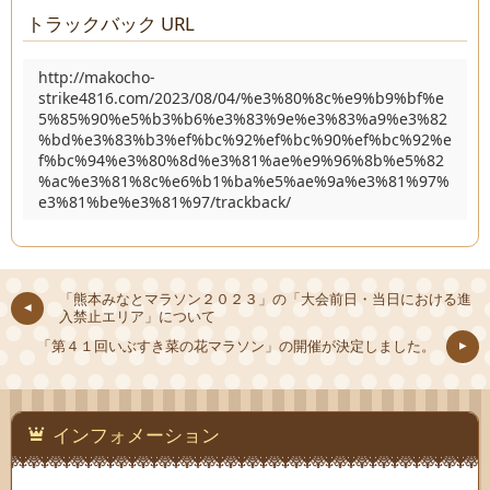
トラックバック URL
http://makocho-
strike4816.com/2023/08/04/%e3%80%8c%e9%b9%bf%e
5%85%90%e5%b3%b6%e3%83%9e%e3%83%a9%e3%82
%bd%e3%83%b3%ef%bc%92%ef%bc%90%ef%bc%92%e
f%bc%94%e3%80%8d%e3%81%ae%e9%96%8b%e5%82
%ac%e3%81%8c%e6%b1%ba%e5%ae%9a%e3%81%97%
e3%81%be%e3%81%97/trackback/
「熊本みなとマラソン２０２３」の「大会前日・当日における進
入禁止エリア」について
「第４１回いぶすき菜の花マラソン」の開催が決定しました。
インフォメーション