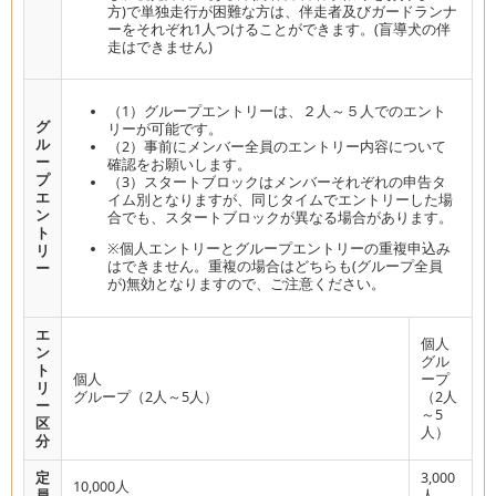
方)で単独走行が困難な方は、伴走者及びガードランナ
ーをそれぞれ1人つけることができます。(盲導犬の伴
走はできません)
（1）グループエントリーは、２人～５人でのエント
グ
リーが可能です。
ル
（2）事前にメンバー全員のエントリー内容について
ー
確認をお願いします。
プ
（3）スタートブロックはメンバーそれぞれの申告タ
エ
イム別となりますが、同じタイムでエントリーした場
ン
合でも、スタートブロックが異なる場合があります。
ト
※個人エントリーとグループエントリーの重複申込み
リ
はできません。重複の場合はどちらも(グループ全員
ー
が)無効となりますので、ご注意ください。
エ
個人
ン
グル
ト
個人
ープ
リ
グループ（2人～5人）
（2人
ー
～5
区
人）
分
定
3,000
10,000人
員
人