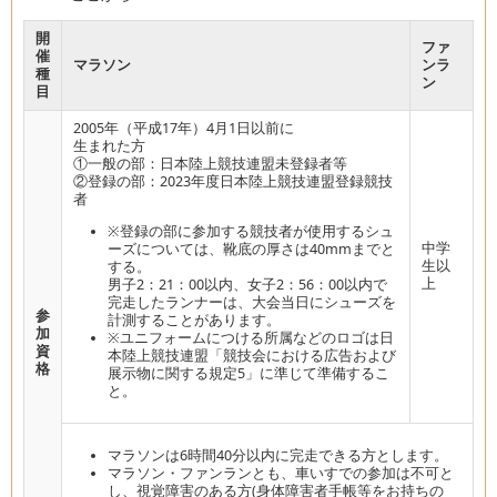
開
ファ
催
マラソン
ンラ
種
ン
目
2005年（平成17年）4月1日以前に
生まれた方
①一般の部：日本陸上競技連盟未登録者等
②登録の部：2023年度日本陸上競技連盟登録競技
者
※登録の部に参加する競技者が使用するシュ
中学
ーズについては、靴底の厚さは40mmまでと
生以
する。
上
男子2：21：00以内、女子2：56：00以内で
完走したランナーは、大会当日にシューズを
参
計測することがあります。
加
※ユニフォームにつける所属などのロゴは日
資
本陸上競技連盟「競技会における広告および
格
展示物に関する規定5」に準じて準備するこ
と。
マラソンは6時間40分以内に完走できる方とします。
マラソン・ファンランとも、車いすでの参加は不可と
し、視覚障害のある方(身体障害者手帳等をお持ちの