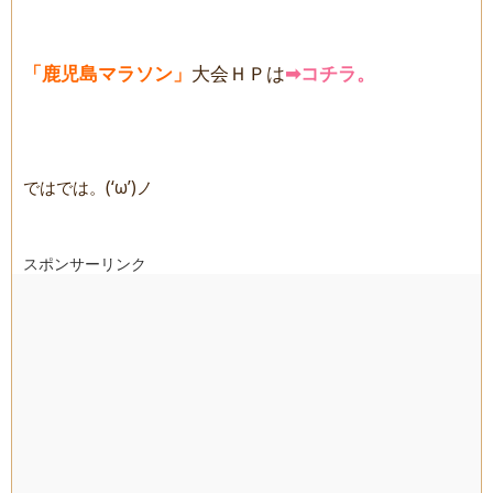
「鹿児島マラソン」
大会ＨＰは
➡コチラ。
ではでは。(‘ω’)ノ
スポンサーリンク