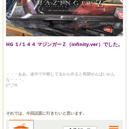
HG １/１４４ マジンガーＺ（infinity.ver）でした。
・・・ああ、途中で中断してるから作ると再開せんばいかん
な・・・。
(;^_^A
それでは、今回話題に行きたいと思います。