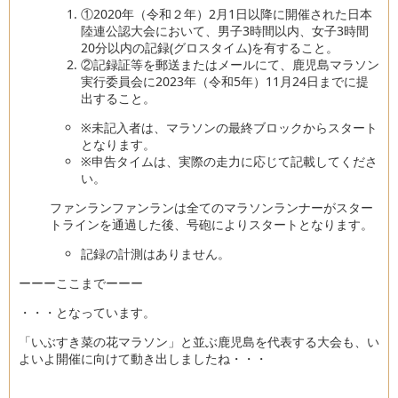
①2020年（令和２年）2月1日以降に開催された日本
陸連公認大会において、男子3時間以内、女子3時間
20分以内の記録(グロスタイム)を有すること。
②記録証等を郵送またはメールにて、鹿児島マラソン
実行委員会に2023年（令和5年）11月24日までに提
出すること。
※未記入者は、マラソンの最終ブロックからスタート
となります。
※申告タイムは、実際の走力に応じて記載してくださ
い。
ファンラン
ファンランは全てのマラソンランナーがスター
トラインを通過した後、号砲によりスタートとなります。
記録の計測はありません。
ーーーここまでーーー
・・・となっています。
「いぶすき菜の花マラソン」と並ぶ鹿児島を代表する大会も、い
よいよ開催に向けて動き出しましたね・・・