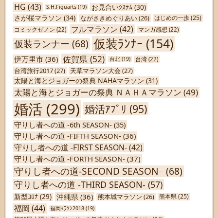
HG
(43)
お見合いｼｽﾃﾑ
(30)
S.H.Figuarts
(19)
さが桜マラソン
(34)
ながさきめぐりあい
(26)
はじめの一歩
(25)
フルマラソン
(42)
コミックゼノン
(22)
マンガ感想
(22)
仮装ﾗﾝﾅｰ
(154)
仮装ランナー
(68)
佐賀県
(52)
伊万里市
(36)
台北
(19)
台湾
(22)
台湾旅行2017
(27)
天草マラソン大会
(27)
太陽と海とジョガーの祭典 NAHAマラソン
(31)
太陽と海とジョガーの祭典 ＮＡＨＡマラソン
(49)
婚活
(299)
婚活ｱﾌﾟﾘ
(95)
守りし者への道 -6th SEASON-
(35)
守りし者への道 -FIFTH SEASON-
(36)
守りし者への道 -FIRST SEASON-
(42)
守りし者への道 -FORTH SEASON-
(37)
守りし者への道-SECOND SEASONｰ
(68)
守りし者への道 -THIRD SEASON-
(57)
沖縄県
(36)
新型ｺﾛﾅ
(29)
熊本城マラソン
(26)
熊本県
(25)
福岡
(44)
福岡ﾏﾗｿﾝ2018
(19)