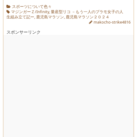
スポーツについて色々
マジンガーＺ/Infinity
,
量産型リコ －もう一人のプラモ女子の人
生組み立て記ー
,
鹿児島マラソン
,
鹿児島マラソン２０２４
makocho-strike4816
スポンサーリンク