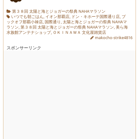
第３８回 太陽と海とジョガーの祭典 NAHAマラソン
いつでも朝ごはん
,
イオン那覇店
,
ドン・キホーテ国際通り店
,
ブ
ックオフ那覇小禄店
,
国際通り
,
太陽と海とジョガーの祭典 NAHAマ
ラソン
,
第３８回 太陽と海とジョガーの祭典 NAHAマラソン
,
美ら海
水族館アンテナショップ
,
ＯＫＩＮＡＷＡ 文化屋雑貨店
makocho-strike4816
スポンサーリンク