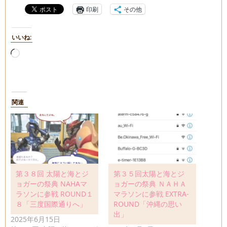
印刷
その他
いいね:
読
み
込
み
中…
関連
第３８回 太陽と海とジ
第３５回太陽と海とジ
ョガーの祭典 NAHAマ
ョガーの祭典 ＮＡＨＡ
ラソンに参戦 ROUND１
マラソンに参戦 EXTRA‐
８「三度国際通りへ」
ROUND「沖縄の思い
出」
2025年6月15日