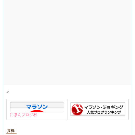
<
にほんブログ村
共有: