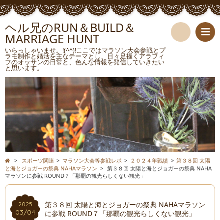
ヘル兄のRUN＆BUILD＆
MARRIAGE HUNT
検
いらっしゃいませ。!(^^)!ここではマラソン大会参戦とプ
ラモ制作と婚活を主なテーマとし、日々足掻くアラフィ
フのオッサンの日常と、色んな情報を発信していきたい
索
と思います。
>
スポーツ関連
>
マラソン大会等参戦レポ
>
２０２４年戦績
>
第３８回 太陽
と海とジョガーの祭典 NAHAマラソン
>
第３８回 太陽と海とジョガーの祭典 NAHA
マラソンに参戦 ROUND７「那覇の観光らしくない観光」
第３８回 太陽と海とジョガーの祭典 NAHAマラソン
2025
03/04
に参戦 ROUND７「那覇の観光らしくない観光」