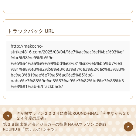
トラックバック URL
http://makocho-
strike4816.com/2025/03/04/%e7%ac%ac%ef%bc%93%ef
%bc%98%e5%9b%9e-
%e5%a4%aa%e9%99%bd%e3%81%a8%e6%b5%b7%e3
%81%a8%e3%82%b8%e3%83%a7%e3%82%ac%e3%83%
bc%e3%81%ae%e7%a5%ad%e5%85%b8-
naha%e3%83%9e%e3%83%a9%e3%82%bd%e3%83%b3
%e3%81%ab-6/trackback/
さが桜マラソン２０２４に参戦 ROUND-FINAL「今更ながら２０
２４年度の反省」
第３８回 太陽と海とジョガーの祭典 NAHAマラソンに参戦
ROUND８「ホテルとTシャツ」