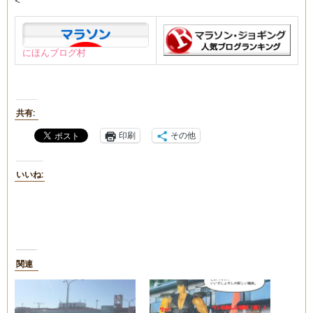
<
にほんブログ村
共有:
印刷
その他
いいね:
関連