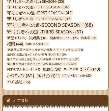
守りし者への道 -6th SEASON-
(35)
守りし者への道 -FIFTH SEASON-
(36)
守りし者への道 -FIRST SEASON-
(42)
守りし者への道 -FORTH SEASON-
(37)
守りし者への道-SECOND SEASONｰ
(68)
守りし者への道 -THIRD SEASON-
(57)
沖縄県
(36)
新型ｺﾛﾅ
(29)
熊本城マラソン
(26)
熊本県
(25)
福岡
(44)
福岡ﾏﾗｿﾝ2018
(19)
第35回太陽と海とジョガーの祭典 ＮＡＨＡマラソン
(24)
第36回 太陽と海とｼﾞｮｶﾞｰの祭典 NAHAﾏﾗｿﾝ
(20)
第３７回 太陽と海とジョガーの祭典 ＮＡＨＡマラソン
(21)
第３８回 太陽と海とジョガーの祭典 NAHAマラソン
(20)
ｶﾞﾝﾌﾟﾗ
(40)
那覇市
(36)
終末のワルキューレ
(24)
ｳﾙﾄﾗﾏﾝ
(21)
ﾊｰﾌﾏﾗｿﾝ
(62)
ﾌﾙﾏﾗｿﾝ
(61)
ﾏｼﾞﾝｶﾞｰZ/Infinity
(25)
ﾏﾝｶﾞ感想
(36)
メタ情報