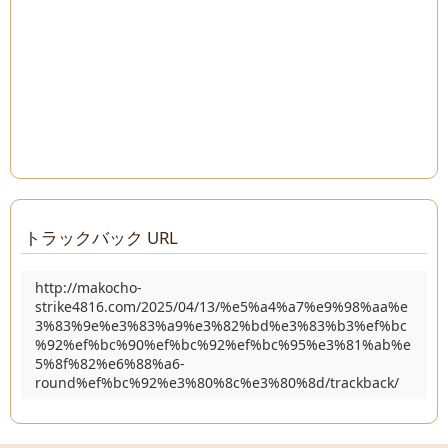
トラックバック URL
http://makocho-
strike4816.com/2025/04/13/%e5%a4%a7%e9%98%aa%e
3%83%9e%e3%83%a9%e3%82%bd%e3%83%b3%ef%bc
%92%ef%bc%90%ef%bc%92%ef%bc%95%e3%81%ab%e
5%8f%82%e6%88%a6-
round%ef%bc%92%e3%80%8c%e3%80%8d/trackback/