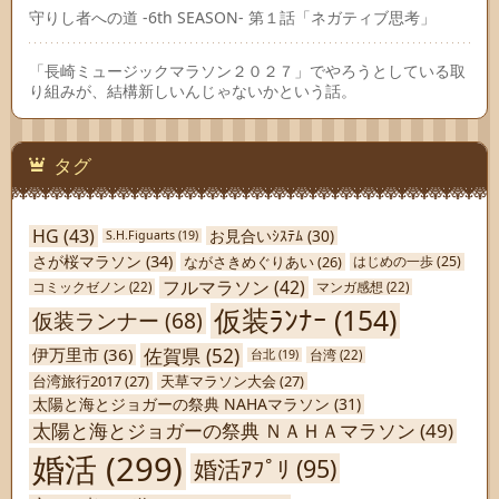
守りし者への道 -6th SEASON- 第１話「ネガティブ思考」
「長崎ミュージックマラソン２０２７」でやろうとしている取
り組みが、結構新しいんじゃないかという話。
タグ
HG
(43)
お見合いｼｽﾃﾑ
(30)
S.H.Figuarts
(19)
さが桜マラソン
(34)
ながさきめぐりあい
(26)
はじめの一歩
(25)
フルマラソン
(42)
コミックゼノン
(22)
マンガ感想
(22)
仮装ﾗﾝﾅｰ
(154)
仮装ランナー
(68)
佐賀県
(52)
伊万里市
(36)
台北
(19)
台湾
(22)
台湾旅行2017
(27)
天草マラソン大会
(27)
太陽と海とジョガーの祭典 NAHAマラソン
(31)
太陽と海とジョガーの祭典 ＮＡＨＡマラソン
(49)
婚活
(299)
婚活ｱﾌﾟﾘ
(95)