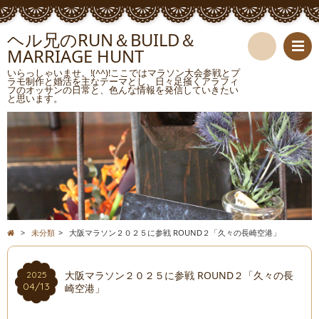
ヘル兄のRUN＆BUILD＆
MARRIAGE HUNT
検
いらっしゃいませ。!(^^)!ここではマラソン大会参戦とプ
ラモ制作と婚活を主なテーマとし、日々足掻くアラフィ
フのオッサンの日常と、色んな情報を発信していきたい
索
と思います。
>
未分類
>
大阪マラソン２０２５に参戦 ROUND２「久々の長崎空港」
大阪マラソン２０２５に参戦 ROUND２「久々の長
2025
04/13
崎空港」