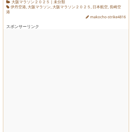
大阪マラソン２０２５
|
未分類
伊丹空港
,
大阪マラソン
,
大阪マラソン２０２５
,
日本航空
,
長崎空
港
makocho-strike4816
スポンサーリンク