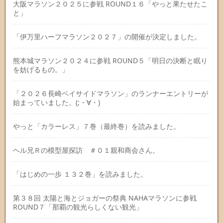
大阪マラソン２０２５に参戦 ROUND１６「やっと果たせたこ
と」
「伊万里ハーフマラソン２０２７」の開催が決定しました。
熊本城マラソン２０２４に参戦 ROUND５「明日の決断と眠り
を妨げるもの。」
「２０２６長崎ベイサイドマラソン」のランナーエントリーが
始まっていました。(;・∀・)
やっと「カラーレス」７巻（最終巻）を読みました。
ヘル兄Ｒの模型屋探訪 ＃０１親和商会さん。
「はじめの一歩 １３２巻」を読みました。
第３８回 太陽と海とジョガーの祭典 NAHAマラソンに参戦
ROUND７「那覇の観光らしくない観光」