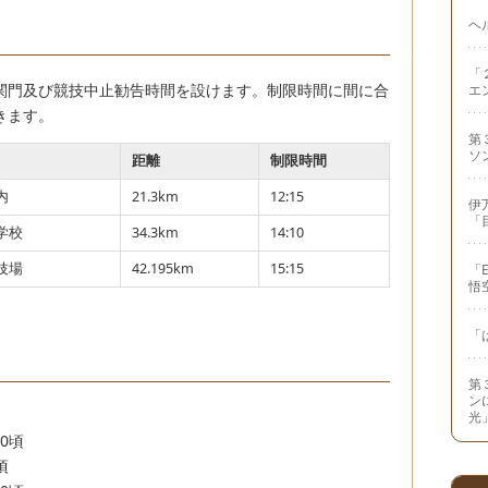
ヘ
「
関門及び競技中止勧告時間を設けます。制限時間に間に合
エ
きます。
第
ソ
距離
制限時間
内
21.3km
12:15
伊
「
学校
34.3km
14:10
技場
42.195km
15:15
「
悟
「
第
ン
光
20
頃
頃