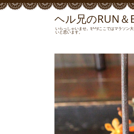
ヘル兄のRUN＆BU
いらっしゃいませ。!(^^)!ここではマラ
いと思います。