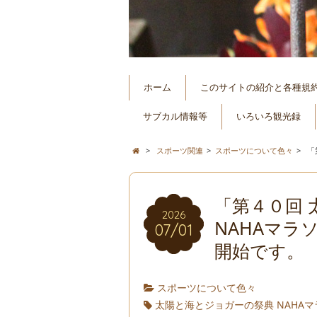
ホーム
このサイトの紹介と各種規
サブカル情報等
いろいろ観光録
>
スポーツ関連
>
スポーツについて色々
>
「
「第４０回
2026
NAHAマラ
07/01
開始です。
スポーツについて色々
太陽と海とジョガーの祭典 NAHA