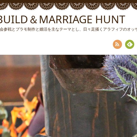
ILD＆MARRIAGE HUNT
ソン大会参戦とプラモ制作と婚活を主なテーマとし、日々足掻くアラフィフのオ
RSS
Fee
dly