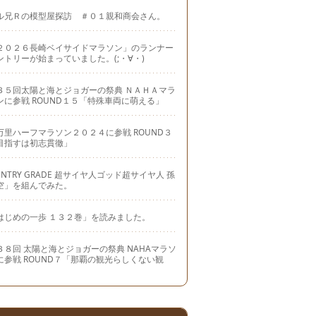
ル兄Ｒの模型屋探訪 ＃０１親和商会さん。
２０２６長崎ベイサイドマラソン」のランナー
ントリーが始まっていました。(;・∀・)
３５回太陽と海とジョガーの祭典 ＮＡＨＡマラ
ンに参戦 ROUND１５「特殊車両に萌える」
万里ハーフマラソン２０２４に参戦 ROUND３
目指すは初志貫徹」
ENTRY GRADE 超サイヤ人ゴッド超サイヤ人 孫
空」を組んでみた。
はじめの一歩 １３２巻」を読みました。
３８回 太陽と海とジョガーの祭典 NAHAマラソ
に参戦 ROUND７「那覇の観光らしくない観
」