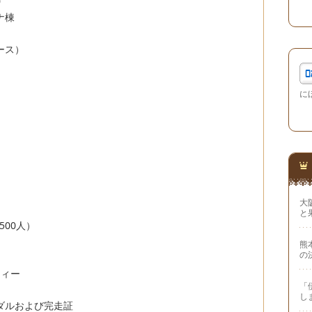
0
ナ棟
ース）
に
大
と
500人）
熊
の
フィー
「
し
ダルおよび完走証