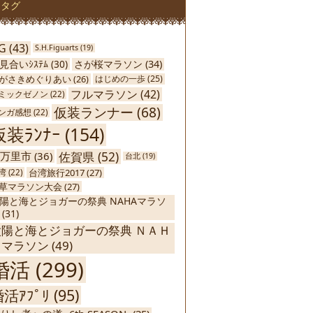
タグ
G
(43)
S.H.Figuarts
(19)
さが桜マラソン
(34)
見合いｼｽﾃﾑ
(30)
がさきめぐりあい
(26)
はじめの一歩
(25)
フルマラソン
(42)
ミックゼノン
(22)
仮装ランナー
(68)
ンガ感想
(22)
仮装ﾗﾝﾅｰ
(154)
佐賀県
(52)
万里市
(36)
台北
(19)
台湾旅行2017
(27)
湾
(22)
草マラソン大会
(27)
陽と海とジョガーの祭典 NAHAマラソ
(31)
太陽と海とジョガーの祭典 ＮＡＨ
Ａマラソン
(49)
婚活
(299)
活ｱﾌﾟﾘ
(95)