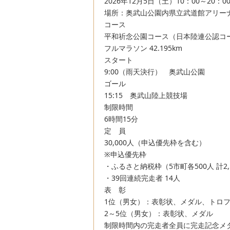
2026年12月5日（土）10：00～20：0
場所：奥武山公園内県立武道館アリー
コース
平和祈念公園コース（日本陸連公認コ
フルマラソン 42.195km
スタート
9:00（雨天決行） 奥武山公園
ゴール
15:15 奥武山陸上競技場
制限時間
6時間15分
定 員
30,000
人（申込優先枠を含む）
※申込優先枠
・ふるさと納税枠（5市町各500人 計2,
・39回連続完走者 14人
表 彰
1位（男女）：表彰状、メダル、トロ
2～5位（男女）：表彰状、メダル
制限時間内の完走者全員に完走記念メ