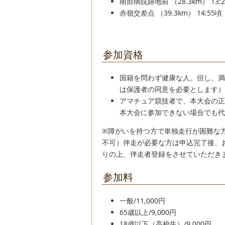
南部病院跡地前
（28.3km）
13:
赤嶺交差点
（39.3km）
14:55
頃
参加資格
国籍を問わず健康な人。但し、満
は保護者の同意を必要とします）
アマチュア競技者で、本大会の正
本大会に参加できない場合でも代
※障がいを持つ方で単独走行が困難な
不可）伴走が必要な方は申込完了後、
りの上、伴走者登録をさせていただき
参加料
一般/11,000円
65歳以上/9,000円
18歳以下（高校生）/9,000円