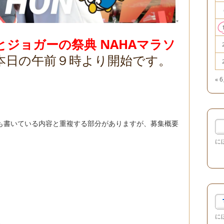
とジョガーの祭典 NAHAマラソ
本日の午前９時より開始です。
« 
も書いている内容と重複する部分がありますが、募集概要
に
に