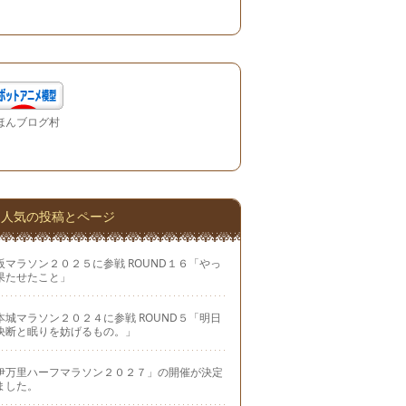
ほんブログ村
人気の投稿とページ
阪マラソン２０２５に参戦 ROUND１６「やっ
果たせたこと」
本城マラソン２０２４に参戦 ROUND５「明日
決断と眠りを妨げるもの。」
伊万里ハーフマラソン２０２７」の開催が決定
ました。