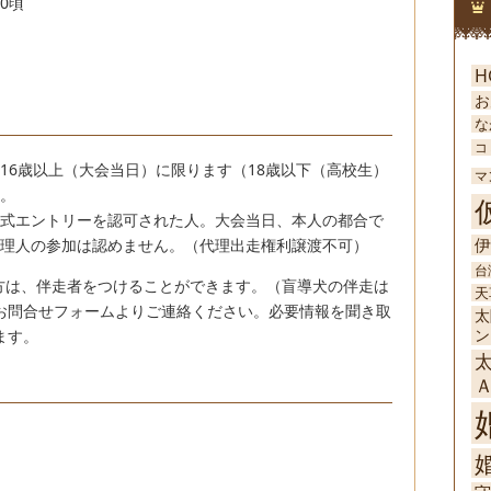
20
頃
H
お
な
コ
16歳以上（大会当日）に限ります（18歳以下（高校生）
マ
。
式エントリーを認可された人。大会当日、本人の都合で
伊
理人の参加は認めません。（代理出走権利譲渡不可）
台
方は、伴走者をつけることができます。（盲導犬の伴走は
天
お問合せフォームよりご連絡ください。必要情報を聞き取
太
ン
ます。
婚