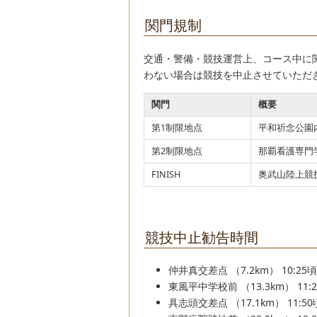
関門規制
交通・警備・競技運営上、コース中に
わない場合は競技を中止させていただ
関門
概要
第1制限地点
平和祈念公園
第2制限地点
那覇看護専門
FINISH
奥武山陸上競
競技中止勧告時間
仲井真交差点
（7.2km）
10:25
頃
東風平中学校前
（13.3km）
11:
具志頭交差点
（17.1km）
11:50