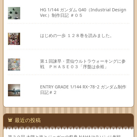
HG 1/144 ガンダム G40（Industrial Design
Ver.）制作日記 ＃０５
はじめの一歩 １２８巻を読みました。
第１回諫早・雲仙ウルトラウォーキングに参
戦 ＰＨＡＳＥ０３「序盤は余裕」
ENTRY GRADE 1/144 RXｰ78ｰ2 ガンダム制作
日記＃２
最近の投稿
第３９回 太陽と海とジョガーの祭典 NAHAマラソンに参戦