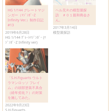
HG 1/144 グレートマジ
ヘル兄Ｒの模型屋探
ンガー（ﾏｼﾞﾝｶﾞｰZ
訪 ＃０１親和商会さ
Infinity Ver.）制作日記
ん。
#13
2017年3月14日
2019年6月28日
模型屋探訪
HG 1/144 ｸﾞﾚｰﾄﾏｼﾞﾝｶﾞｰ (ﾏ
ｼﾞﾝｶﾞｰZ Infinity ver)
「S.H.Figuarts ウルト
ラマンロッソ フレイ
ム」の頭部塗装不具合
（経年劣化？）の対策
を施してみた。
2022年9月23日
S.H.Figuarts.