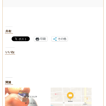
共有:
印刷
その他
いいね:
関連