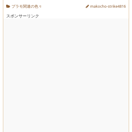
プラモ関連の色々
makocho-strike4816
スポンサーリンク