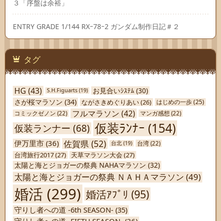
３「序盤は余裕」
ENTRY GRADE 1/144 RXｰ78ｰ2 ガンダム制作日記＃２
タグ
HG
(43)
お見合いｼｽﾃﾑ
(30)
S.H.Figuarts
(19)
さが桜マラソン
(34)
ながさきめぐりあい
(26)
はじめの一歩
(25)
フルマラソン
(42)
コミックゼノン
(22)
マンガ感想
(22)
仮装ﾗﾝﾅｰ
(154)
仮装ランナー
(68)
佐賀県
(52)
伊万里市
(36)
台北
(19)
台湾
(22)
台湾旅行2017
(27)
天草マラソン大会
(27)
太陽と海とジョガーの祭典 NAHAマラソン
(32)
太陽と海とジョガーの祭典 ＮＡＨＡマラソン
(49)
婚活
(299)
婚活ｱﾌﾟﾘ
(95)
守りし者への道 -6th SEASON-
(35)