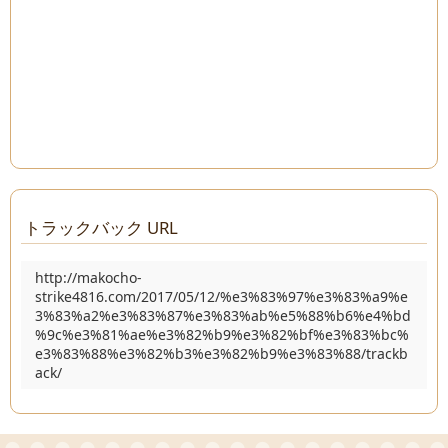
トラックバック URL
http://makocho-
strike4816.com/2017/05/12/%e3%83%97%e3%83%a9%e
3%83%a2%e3%83%87%e3%83%ab%e5%88%b6%e4%bd
%9c%e3%81%ae%e3%82%b9%e3%82%bf%e3%83%bc%
e3%83%88%e3%82%b3%e3%82%b9%e3%83%88/trackb
ack/