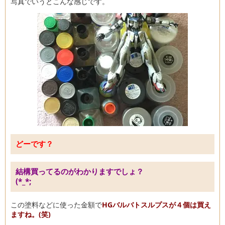
写真でいうとこんな感じです。
どーです？
結構買ってるのがわかりますでしょ？
(*_*;
この塗料などに使った金額で
HGバルバトスルプスが４個は買え
ますね。(笑)