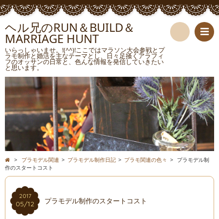
ヘル兄のRUN＆BUILD＆
MARRIAGE HUNT
検
いらっしゃいませ。!(^^)!ここではマラソン大会参戦とプ
ラモ制作と婚活を主なテーマとし、日々足掻くアラフィ
フのオッサンの日常と、色んな情報を発信していきたい
索
と思います。
>
プラモデル関連
>
プラモデル制作日記
>
プラモ関連の色々
>
プラモデル制
作のスタートコスト
2017
プラモデル制作のスタートコスト
05/12