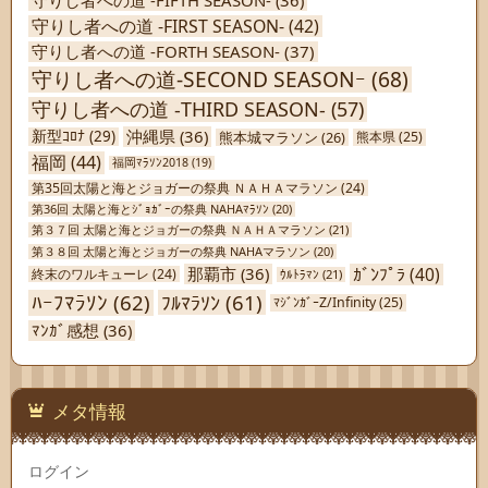
守りし者への道 -FIFTH SEASON-
(36)
守りし者への道 -FIRST SEASON-
(42)
守りし者への道 -FORTH SEASON-
(37)
守りし者への道-SECOND SEASONｰ
(68)
守りし者への道 -THIRD SEASON-
(57)
沖縄県
(36)
新型ｺﾛﾅ
(29)
熊本城マラソン
(26)
熊本県
(25)
福岡
(44)
福岡ﾏﾗｿﾝ2018
(19)
第35回太陽と海とジョガーの祭典 ＮＡＨＡマラソン
(24)
第36回 太陽と海とｼﾞｮｶﾞｰの祭典 NAHAﾏﾗｿﾝ
(20)
第３７回 太陽と海とジョガーの祭典 ＮＡＨＡマラソン
(21)
第３８回 太陽と海とジョガーの祭典 NAHAマラソン
(20)
ｶﾞﾝﾌﾟﾗ
(40)
那覇市
(36)
終末のワルキューレ
(24)
ｳﾙﾄﾗﾏﾝ
(21)
ﾊｰﾌﾏﾗｿﾝ
(62)
ﾌﾙﾏﾗｿﾝ
(61)
ﾏｼﾞﾝｶﾞｰZ/Infinity
(25)
ﾏﾝｶﾞ感想
(36)
メタ情報
ログイン