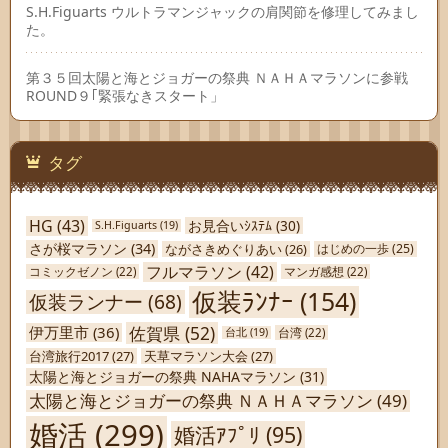
S.H.Figuarts ウルトラマンジャックの肩関節を修理してみまし
た。
第３５回太陽と海とジョガーの祭典 ＮＡＨＡマラソンに参戦
ROUND９｢緊張なきスタート」
タグ
HG
(43)
お見合いｼｽﾃﾑ
(30)
S.H.Figuarts
(19)
さが桜マラソン
(34)
ながさきめぐりあい
(26)
はじめの一歩
(25)
フルマラソン
(42)
コミックゼノン
(22)
マンガ感想
(22)
仮装ﾗﾝﾅｰ
(154)
仮装ランナー
(68)
佐賀県
(52)
伊万里市
(36)
台北
(19)
台湾
(22)
台湾旅行2017
(27)
天草マラソン大会
(27)
太陽と海とジョガーの祭典 NAHAマラソン
(31)
太陽と海とジョガーの祭典 ＮＡＨＡマラソン
(49)
婚活
(299)
婚活ｱﾌﾟﾘ
(95)