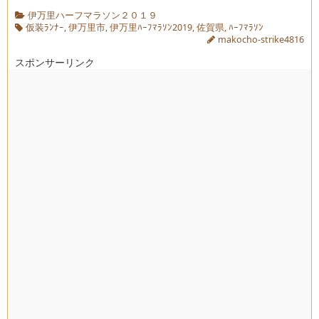
伊万里ハーフマラソン２０１９
仮装ﾗﾝﾅｰ
,
伊万里市
,
伊万里ﾊｰﾌﾏﾗｿﾝ2019
,
佐賀県
,
ﾊｰﾌﾏﾗｿﾝ
makocho-strike4816
スポンサーリンク