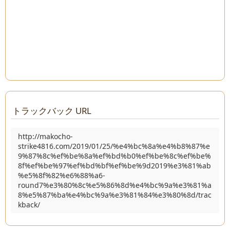
トラックバック URL
http://makocho-
strike4816.com/2019/01/25/%e4%bc%8a%e4%b8%87%e
9%87%8c%ef%be%8a%ef%bd%b0%ef%be%8c%ef%be%
8f%ef%be%97%ef%bd%bf%ef%be%9d2019%e3%81%ab
%e5%8f%82%e6%88%a6-
round7%e3%80%8c%e5%86%8d%e4%bc%9a%e3%81%a
8%e5%87%ba%e4%bc%9a%e3%81%84%e3%80%8d/trac
kback/