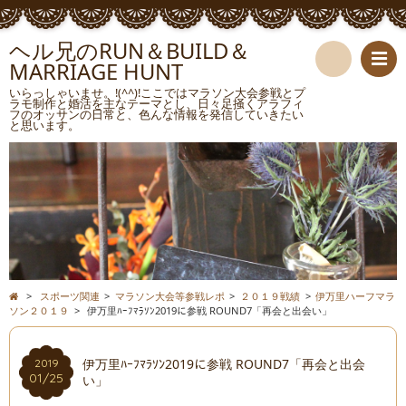
ヘル兄のRUN＆BUILD＆
MARRIAGE HUNT
検
いらっしゃいませ。!(^^)!ここではマラソン大会参戦とプ
ラモ制作と婚活を主なテーマとし、日々足掻くアラフィ
フのオッサンの日常と、色んな情報を発信していきたい
索
と思います。
>
スポーツ関連
>
マラソン大会等参戦レポ
>
２０１９戦績
>
伊万里ハーフマラ
ソン２０１９
>
伊万里ﾊｰﾌﾏﾗｿﾝ2019に参戦 ROUND7「再会と出会い」
伊万里ﾊｰﾌﾏﾗｿﾝ2019に参戦 ROUND7「再会と出会
2019
01/25
い」