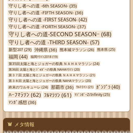
守りし者への道 -6th SEASON-
(35)
守りし者への道 -FIFTH SEASON-
(36)
守りし者への道 -FIRST SEASON-
(42)
守りし者への道 -FORTH SEASON-
(37)
守りし者への道-SECOND SEASONｰ
(68)
守りし者への道 -THIRD SEASON-
(57)
沖縄県
(36)
新型ｺﾛﾅ
(29)
熊本城マラソン
(26)
熊本県
(25)
福岡
(44)
福岡ﾏﾗｿﾝ2018
(19)
第35回太陽と海とジョガーの祭典 ＮＡＨＡマラソン
(24)
第36回 太陽と海とｼﾞｮｶﾞｰの祭典 NAHAﾏﾗｿﾝ
(20)
第３７回 太陽と海とジョガーの祭典 ＮＡＨＡマラソン
(21)
第３８回 太陽と海とジョガーの祭典 NAHAマラソン
(20)
ｶﾞﾝﾌﾟﾗ
(40)
那覇市
(36)
終末のワルキューレ
(24)
ｳﾙﾄﾗﾏﾝ
(21)
ﾊｰﾌﾏﾗｿﾝ
(62)
ﾌﾙﾏﾗｿﾝ
(61)
ﾏｼﾞﾝｶﾞｰZ/Infinity
(25)
ﾏﾝｶﾞ感想
(36)
メタ情報