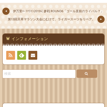
伊万里ﾊｰﾌﾏﾗｿﾝ2019に参戦 ROUND6「ゴール直前のライバル？」
第13回天草マラソン大会にむけて、ライガースーツをリペア。
インフォメーション
RSS
Feedly
連絡
先