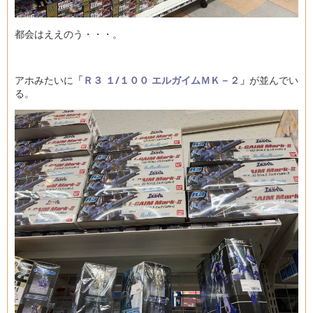
都会はええのう・・・。
アホみたいに
「Ｒ３ １/１００ エルガイムＭＫ－２」
が並んでい
る。