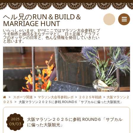
ヘル兄のRUN＆BUILD＆
MARRIAGE HUNT
検
いらっしゃいませ。!(^^)!ここではマラソン大会参戦とプ
ラモ制作と婚活を主なテーマとし、日々足掻くアラフィ
フのオッサンの日常と、色んな情報を発信していきたい
索
と思います。
>
スポーツ関連
>
マラソン大会等参戦レポ
>
２０２５年戦績
>
大阪マラソン２
０２５
>
大阪マラソン２０２５に参戦 ROUND６「サブカルに偏った大阪観光」
大阪マラソン２０２５に参戦 ROUND６「サブカル
2025
09/03
に偏った大阪観光」