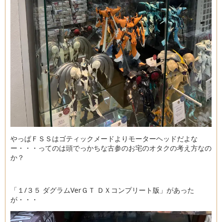
やっぱＦＳＳはゴティックメードよりモーターヘッドだよな
ー・・・ってのは頭でっかちな古参のお宅のオタクの考え方なの
か？
「１/３５ ダグラムVerＧＴ ＤＸコンプリート版」があった
が・・・