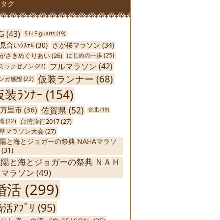
タグ
G
(43)
S.H.Figuarts
(19)
さが桜マラソン
(34)
見合いｼｽﾃﾑ
(30)
がさきめぐりあい
(26)
はじめの一歩
(25)
フルマラソン
(42)
ミックゼノン
(22)
仮装ランナー
(68)
ンガ感想
(22)
仮装ﾗﾝﾅｰ
(154)
佐賀県
(52)
万里市
(36)
台北
(19)
台湾旅行2017
(27)
湾
(22)
草マラソン大会
(27)
陽と海とジョガーの祭典 NAHAマラソ
(31)
太陽と海とジョガーの祭典 ＮＡＨ
Ａマラソン
(49)
婚活
(299)
活ｱﾌﾟﾘ
(95)