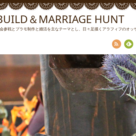
ILD＆MARRIAGE HUNT
ソン大会参戦とプラモ制作と婚活を主なテーマとし、日々足掻くアラフィフのオ
RSS
Fee
dly