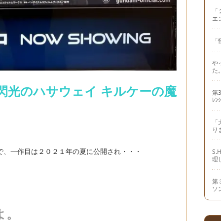
「
エ
「
や
た
閃光のハサウェイ キルケーの魔
第3
ﾚﾝ
。
「
り
で、一作目は２０２１年の夏に公開され・・・
S
理
第
ソ
よ。