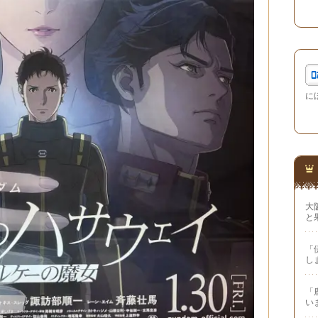
に
大
と
「
し
「
い