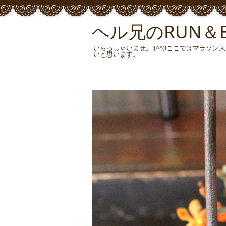
ヘル兄のRUN＆BU
いらっしゃいませ。!(^^)!ここではマラ
いと思います。