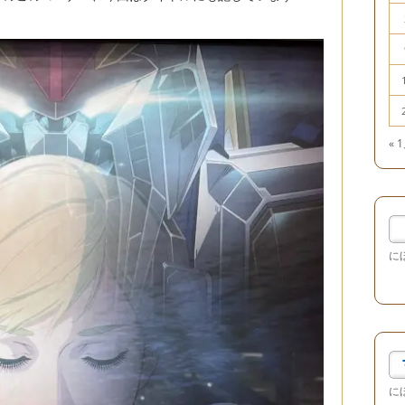
« 
に
に