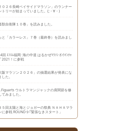
２０２６長崎ベイサイドマラソン」のランナー
ントリーが始まっていました。(;・∀・)
怪獣自衛隊１０巻」を読みました。
っと「カラーレス」７巻（最終巻）を読みまし
。
4回 ｴﾌｴﾑ福岡･海の中道 はるかぜﾏﾗｿﾝ ｵﾝﾗｲﾝﾁｬ
ｼﾞ2021！に参戦
大阪マラソン２０２６」の抽選結果が発表にな
ました。
.H.Figuarts ウルトラマンジャックの肩関節を修
してみました。
３５回太陽と海とジョガーの祭典 ＮＡＨＡマラ
ンに参戦 ROUND９｢緊張なきスタート」