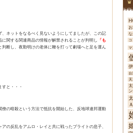
H
お
ず、ネットをなるべく見ないようにしてましたが、この記
な
品に関する関連商品の情報が解禁されることが判明し
「も
コ
と判断し、夜勤明けの老体に鞭を打って劇場へと足を運ん
マ
伊
台
天
太
ますと・・・
ン
閣僚の暗殺という方法で抵抗を開始した、反地球連邦運動
婚
ャアの反乱をアムロ・レイと共に戦ったブライトの息子、