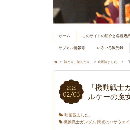
ホーム
このサイトの紹介と各種規
サブカル情報等
いろいろ観光録
>
観たり、読んだり。
>
映画観ました。
>
「
「機動戦士ガ
2026
02/03
ルケーの魔
映画観ました。
機動戦士ガンダム 閃光のハサウェイ