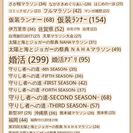
さが桜マラソン
(34)
ながさきめぐりあい
(26)
はじめの一歩
(25)
フルマラソン
(42)
コミックゼノン
(22)
マンガ感想
(22)
仮装ﾗﾝﾅｰ
(154)
仮装ランナー
(68)
佐賀県
(52)
伊万里市
(36)
台北
(19)
台湾
(22)
台湾旅行2017
(27)
天草マラソン大会
(27)
太陽と海とジョガーの祭典 NAHAマラソン
(31)
太陽と海とジョガーの祭典 ＮＡＨＡマラソン
(49)
婚活
(299)
婚活ｱﾌﾟﾘ
(95)
守りし者への道 -6th SEASON-
(35)
守りし者への道 -FIFTH SEASON-
(36)
守りし者への道 -FIRST SEASON-
(42)
守りし者への道 -FORTH SEASON-
(37)
守りし者への道-SECOND SEASONｰ
(68)
守りし者への道 -THIRD SEASON-
(57)
沖縄県
(36)
新型ｺﾛﾅ
(29)
熊本城マラソン
(26)
熊本県
(25)
福岡
(44)
福岡ﾏﾗｿﾝ2018
(19)
第35回太陽と海とジョガーの祭典 ＮＡＨＡマラソン
(24)
第36回 太陽と海とｼﾞｮｶﾞｰの祭典 NAHAﾏﾗｿﾝ
(20)