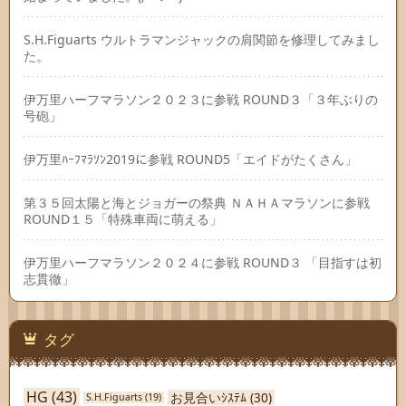
S.H.Figuarts ウルトラマンジャックの肩関節を修理してみまし
た。
伊万里ハーフマラソン２０２３に参戦 ROUND３「３年ぶりの
号砲」
伊万里ﾊｰﾌﾏﾗｿﾝ2019に参戦 ROUND5「エイドがたくさん」
第３５回太陽と海とジョガーの祭典 ＮＡＨＡマラソンに参戦
ROUND１５「特殊車両に萌える」
伊万里ハーフマラソン２０２４に参戦 ROUND３ 「目指すは初
志貫徹」
タグ
HG
(43)
お見合いｼｽﾃﾑ
(30)
S.H.Figuarts
(19)