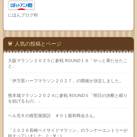
にほんブログ村
人気の投稿とページ
大阪マラソン２０２５に参戦 ROUND１６「やっと果たせたこ
と」
「伊万里ハーフマラソン２０２７」の開催が決定しました。
熊本城マラソン２０２４に参戦 ROUND５「明日の決断と眠り
を妨げるもの。」
ヘル兄Ｒの模型屋探訪 ＃０１親和商会さん。
「２０２６長崎ベイサイドマラソン」のランナーエントリーが
始まっていました。(;・∀・)