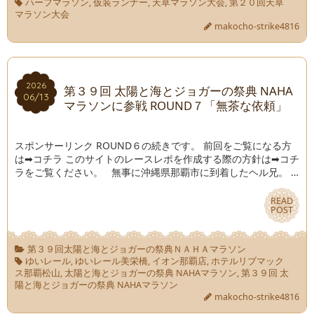
ハーフマラソン
,
仮装ランナー
,
天草マラソン大会
,
第２０回天草
マラソン大会
makocho-strike4816
2026
2026
第３９回 太陽と海とジョガーの祭典 NAHA
06/13
06/13
マラソンに参戦 ROUND７「無茶な依頼」
スポンサーリンク ROUND６の続きです。 前回をご覧になる方
は➡コチラ このサイトのレースレポを作成する際の方針は➡コチ
ラをご覧ください。 無事に沖縄県那覇市に到着したヘル兄。 …
READ
READ
POST
POST
第３９回太陽と海とジョガーの祭典ＮＡＨＡマラソン
ゆいレール
,
ゆいレール美栄橋
,
イオン那覇店
,
ホテルリブマック
ス那覇松山
,
太陽と海とジョガーの祭典 NAHAマラソン
,
第３９回 太
陽と海とジョガーの祭典 NAHAマラソン
makocho-strike4816