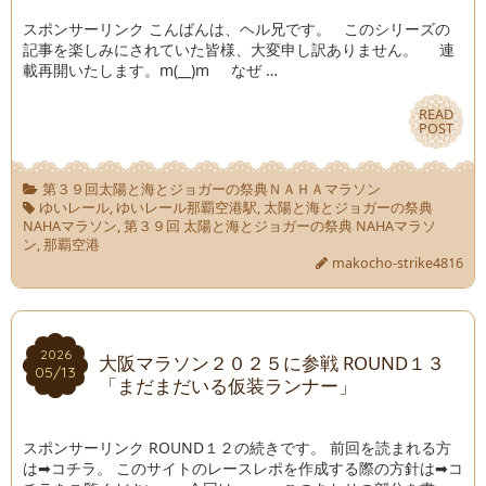
スポンサーリンク こんばんは、ヘル兄です。 このシリーズの
記事を楽しみにされていた皆様、大変申し訳ありません。 連
載再開いたします。m(__)m なぜ …
READ
READ
POST
POST
第３９回太陽と海とジョガーの祭典ＮＡＨＡマラソン
ゆいレール
,
ゆいレール那覇空港駅
,
太陽と海とジョガーの祭典
NAHAマラソン
,
第３９回 太陽と海とジョガーの祭典 NAHAマラソ
ン
,
那覇空港
makocho-strike4816
2026
2026
大阪マラソン２０２５に参戦 ROUND１３
05/13
05/13
「まだまだいる仮装ランナー」
スポンサーリンク ROUND１２の続きです。 前回を読まれる方
は➡コチラ。 このサイトのレースレポを作成する際の方針は➡コ