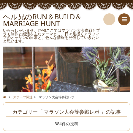
ヘル兄のRUN＆BUILD＆
MARRIAGE HUNT
検
いらっしゃいませ。!(^^)!ここではマラソン大会参戦とプ
ラモ制作と婚活を主なテーマとし、日々足掻くアラフィ
フのオッサンの日常と、色んな情報を発信していきたい
索
と思います。
>
スポーツ関連
>
マラソン大会等参戦レポ
カテゴリー「 マラソン大会等参戦レポ 」の記事
384件の投稿