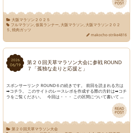
POST
POST
大阪マラソン２０２５
フルマラソン
,
仮装ランナー
,
大阪マラソン
,
大阪マラソン２０２
５
,
焼肉ガッツ
makocho-strike4816
2026
2026
第２０回天草マラソン大会に参戦 ROUND
06/19
06/19
７「孤独な走りと応援と」
スポンサーリンク ROUND６の続きです。 前回を読まれる方は
➡コチラ。 このサイトのレースレポを作成する際の方針は➡コチ
ラをご覧ください。 今回は・・・ この区間について書いて …
READ
READ
POST
POST
第２０回天草マラソン大会