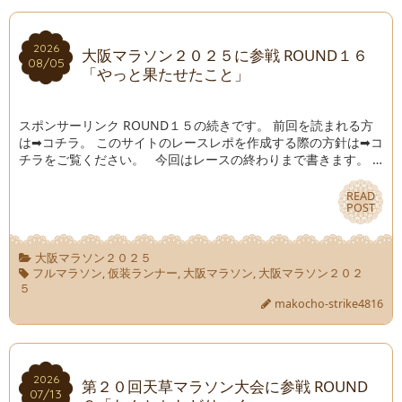
2026
2026
大阪マラソン２０２５に参戦 ROUND１６
08/05
08/05
「やっと果たせたこと」
スポンサーリンク ROUND１５の続きです。 前回を読まれる方
は➡コチラ。 このサイトのレースレポを作成する際の方針は➡コ
チラをご覧ください。 今回はレースの終わりまで書きます。 …
READ
READ
POST
POST
大阪マラソン２０２５
フルマラソン
,
仮装ランナー
,
大阪マラソン
,
大阪マラソン２０２
５
makocho-strike4816
2026
2026
第２０回天草マラソン大会に参戦 ROUND
07/13
07/13