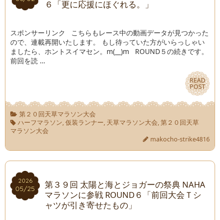
６「更に応援にほぐれる。」
スポンサーリンク こちらもレース中の動画データが見つかった
ので、連載再開いたします。 もし待っていた方がいらっしゃい
ましたら、ホントスイマセン。m(__)m ROUND５の続きです。
前回を読 …
READ
READ
POST
POST
第２０回天草マラソン大会
ハーフマラソン
,
仮装ランナー
,
天草マラソン大会
,
第２０回天草
マラソン大会
makocho-strike4816
2026
2026
第３９回 太陽と海とジョガーの祭典 NAHA
05/25
05/25
マラソンに参戦 ROUND６「前回大会Ｔシ
ャツが引き寄せたもの」