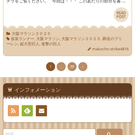
チラをご覧ください。 今回は・・・ このあたりの部分を書 …
READ
READ
POST
POST
大阪マラソン２０２５
仮装ランナー
,
大阪マラソン
,
大阪マラソン２０２５
,
葬送のフリ
ーレン
,
超大型巨人
,
進撃の巨人
makocho-strike4816
1
…
39
›
インフォメーション
RSS
Feedly
連絡
先