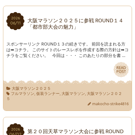
2026
2026
大阪マラソン２０２５に参戦 ROUND１４
06/11
06/11
「都市部大会の魅力」
スポンサーリンク ROUND１３の続きです。 前回を読まれる方
は➡コチラ。 このサイトのレースレポを作成する際の方針は➡コ
チラをご覧ください。 今回は・・・ このあたりの部分を書 …
READ
READ
POST
POST
大阪マラソン２０２５
フルマラソン
,
仮装ランナー
,
大阪マラソン
,
大阪マラソン２０２
５
makocho-strike4816
2026
2026
第２０回天草マラソン大会に参戦 ROUND
06/02
06/02