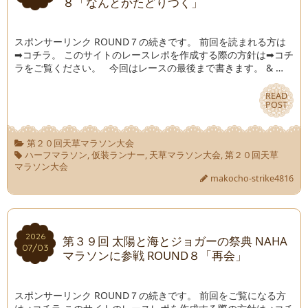
８「なんとかたどりつく」
スポンサーリンク ROUND７の続きです。 前回を読まれる方は
➡コチラ。 このサイトのレースレポを作成する際の方針は➡コチ
ラをご覧ください。 今回はレースの最後まで書きます。 & …
READ
READ
POST
POST
第２０回天草マラソン大会
ハーフマラソン
,
仮装ランナー
,
天草マラソン大会
,
第２０回天草
マラソン大会
makocho-strike4816
2026
2026
第３９回 太陽と海とジョガーの祭典 NAHA
07/03
07/03
マラソンに参戦 ROUND８「再会」
スポンサーリンク ROUND７の続きです。 前回をご覧になる方