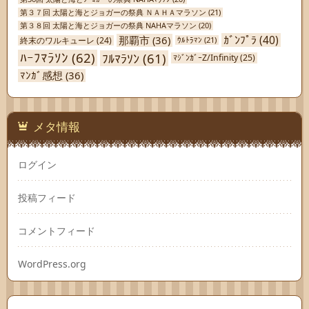
第３７回 太陽と海とジョガーの祭典 ＮＡＨＡマラソン
(21)
第３８回 太陽と海とジョガーの祭典 NAHAマラソン
(20)
ｶﾞﾝﾌﾟﾗ
(40)
那覇市
(36)
終末のワルキューレ
(24)
ｳﾙﾄﾗﾏﾝ
(21)
ﾊｰﾌﾏﾗｿﾝ
(62)
ﾌﾙﾏﾗｿﾝ
(61)
ﾏｼﾞﾝｶﾞｰZ/Infinity
(25)
ﾏﾝｶﾞ感想
(36)
メタ情報
ログイン
投稿フィード
コメントフィード
WordPress.org