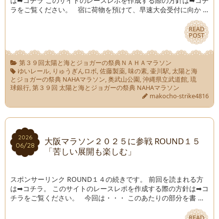
は➡コチラ このサイトのレースレポを作成する際の方針は➡コチ
ラをご覧ください。 宿に荷物を預けて、早速大会受付に向か …
READ
READ
POST
POST
第３９回太陽と海とジョガーの祭典ＮＡＨＡマラソン
ゆいレール
,
りゅうぎんロボ
,
佐藤製薬
,
味の素
,
壷川駅
,
太陽と海
とジョガーの祭典 NAHAマラソン
,
奥武山公園
,
沖縄県立武道館
,
琉
球銀行
,
第３９回 太陽と海とジョガーの祭典 NAHAマラソン
makocho-strike4816
2026
2026
大阪マラソン２０２５に参戦 ROUND１５
06/28
06/28
「苦しい展開も楽しむ」
スポンサーリンク ROUND１４の続きです。 前回を読まれる方
は➡コチラ。 このサイトのレースレポを作成する際の方針は➡コ
チラをご覧ください。 今回は・・・ このあたりの部分を書 …
READ
READ