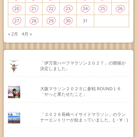
20
21
22
23
24
25
26
27
28
29
30
31
« 2月
4月 »
「伊万里ハーフマラソン２０２７」の開催が
決定しました。
大阪マラソン２０２５に参戦 ROUND１６
「やっと果たせたこと」
「２０２６長崎ベイサイドマラソン」のラン
ナーエントリーが始まっていました。(;・∀・)