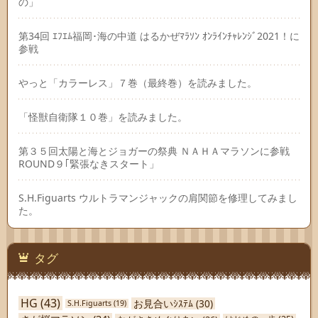
の」
第34回 ｴﾌｴﾑ福岡･海の中道 はるかぜﾏﾗｿﾝ ｵﾝﾗｲﾝﾁｬﾚﾝｼﾞ2021！に
参戦
やっと「カラーレス」７巻（最終巻）を読みました。
「怪獣自衛隊１０巻」を読みました。
第３５回太陽と海とジョガーの祭典 ＮＡＨＡマラソンに参戦
ROUND９｢緊張なきスタート」
S.H.Figuarts ウルトラマンジャックの肩関節を修理してみまし
た。
タグ
HG
(43)
お見合いｼｽﾃﾑ
(30)
S.H.Figuarts
(19)