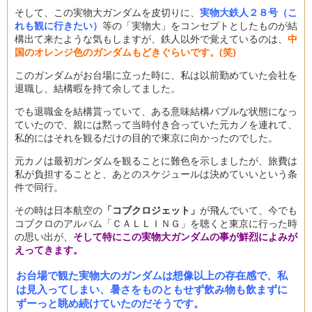
そして、この実物大ガンダムを皮切りに、
実物大鉄人２８号（こ
れも観に行きたい）
等の「実物大」をコンセプトとしたものが結
構出て来たような気もしますが、鉄人以外で覚えているのは、
中
国のオレンジ色のガンダムもどきぐらいです。(笑)
このガンダムがお台場に立った時に、私は以前勤めていた会社を
退職し、結構暇を持て余してました。
でも退職金を結構貰っていて、ある意味結構バブルな状態になっ
ていたので、親には黙って当時付き合っていた元カノを連れて、
私的にはそれを観るだけの目的で東京に向かったのでした。
元カノは最初ガンダムを観ることに難色を示しましたが、旅費は
私が負担することと、あとのスケジュールは決めていいという条
件で同行。
その時は日本航空の
「コブクロジェット」
が飛んでいて、今でも
コブクロのアルバム「ＣＡＬＬＩＮＧ」を聴くと東京に行った時
の思い出が、
そして特にこの実物大ガンダムの事が鮮烈によみが
えってきます。
お台場で観た実物大のガンダムは想像以上の存在感で、私
は見入ってしまい、暑さをものともせず飲み物も飲まずに
ずーっと眺め続けていたのだそうです。