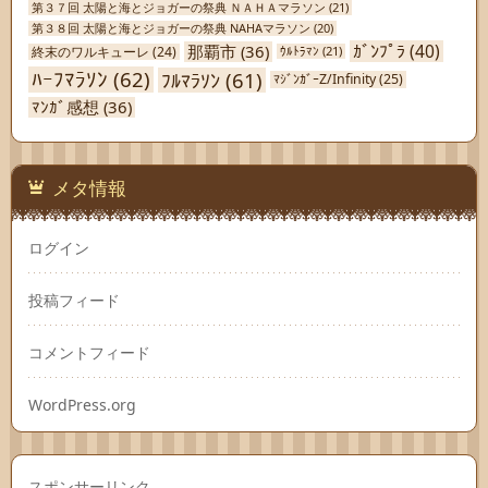
第３７回 太陽と海とジョガーの祭典 ＮＡＨＡマラソン
(21)
第３８回 太陽と海とジョガーの祭典 NAHAマラソン
(20)
ｶﾞﾝﾌﾟﾗ
(40)
那覇市
(36)
終末のワルキューレ
(24)
ｳﾙﾄﾗﾏﾝ
(21)
ﾊｰﾌﾏﾗｿﾝ
(62)
ﾌﾙﾏﾗｿﾝ
(61)
ﾏｼﾞﾝｶﾞｰZ/Infinity
(25)
ﾏﾝｶﾞ感想
(36)
メタ情報
ログイン
投稿フィード
コメントフィード
WordPress.org
スポンサーリンク