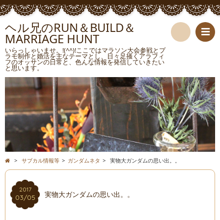
ヘル兄のRUN＆BUILD＆
MARRIAGE HUNT
検
いらっしゃいませ。!(^^)!ここではマラソン大会参戦とプ
ラモ制作と婚活を主なテーマとし、日々足掻くアラフィ
フのオッサンの日常と、色んな情報を発信していきたい
索
と思います。
>
サブカル情報等
>
ガンダムネタ
>
実物大ガンダムの思い出。。
2017
実物大ガンダムの思い出。。
03/05