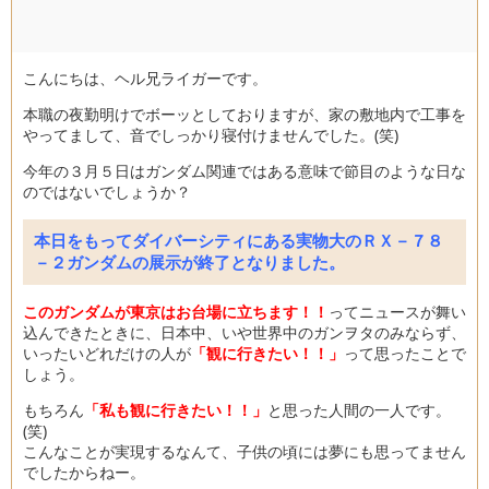
こんにちは、ヘル兄ライガーです。
本職の夜勤明けでボーッとしておりますが、家の敷地内で工事を
やってまして、音でしっかり寝付けませんでした。(笑)
今年の３月５日はガンダム関連ではある意味で節目のような日な
のではないでしょうか？
本日をもってダイバーシティにある実物大のＲＸ－７８
－２ガンダムの展示が終了となりました。
このガンダムが東京はお台場に立ちます！！
ってニュースが舞い
込んできたときに、日本中、いや世界中のガンヲタのみならず、
いったいどれだけの人が
「観に行きたい！！」
って思ったことで
しょう。
もちろん
「私も観に行きたい！！」
と思った人間の一人です。
(笑)
こんなことが実現するなんて、子供の頃には夢にも思ってません
でしたからねー。