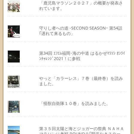
「鹿児島マラソン２０２７」の概要が発表さ
れています。
守りし者への道 -SECOND SEASONｰ 第54話
｢遅れて来るもの」
第34回 ｴﾌｴﾑ福岡･海の中道 はるかぜﾏﾗｿﾝ ｵﾝﾗｲ
ﾝﾁｬﾚﾝｼﾞ2021！に参戦
やっと「カラーレス」７巻（最終巻）を読み
ました。
「怪獣自衛隊１０巻」を読みました。
第３５回太陽と海とジョガーの祭典 ＮＡＨＡ
マラソンに参戦 ROUND９｢緊張なきスター