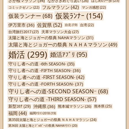
さが桜マラソン
(34)
ながさきめぐりあい
(26)
はじめの一歩
(25)
フルマラソン
(42)
コミックゼノン
(22)
マンガ感想
(22)
仮装ﾗﾝﾅｰ
(154)
仮装ランナー
(68)
佐賀県
(52)
伊万里市
(36)
台北
(19)
台湾
(22)
台湾旅行2017
(27)
天草マラソン大会
(27)
太陽と海とジョガーの祭典 NAHAマラソン
(31)
太陽と海とジョガーの祭典 ＮＡＨＡマラソン
(49)
婚活
(299)
婚活ｱﾌﾟﾘ
(95)
守りし者への道 -6th SEASON-
(35)
守りし者への道 -FIFTH SEASON-
(36)
守りし者への道 -FIRST SEASON-
(42)
守りし者への道 -FORTH SEASON-
(37)
守りし者への道-SECOND SEASONｰ
(68)
守りし者への道 -THIRD SEASON-
(57)
沖縄県
(36)
新型ｺﾛﾅ
(29)
熊本城マラソン
(26)
熊本県
(25)
福岡
(44)
福岡ﾏﾗｿﾝ2018
(19)
第35回太陽と海とジョガーの祭典 ＮＡＨＡマラソン
(24)
第36回 太陽と海とｼﾞｮｶﾞｰの祭典 NAHAﾏﾗｿﾝ
(20)