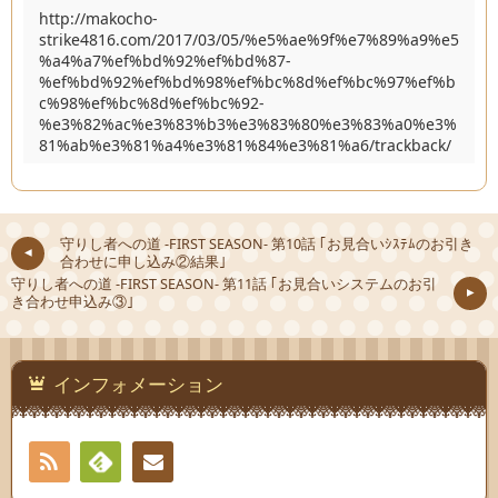
http://makocho-
strike4816.com/2017/03/05/%e5%ae%9f%e7%89%a9%e5
%a4%a7%ef%bd%92%ef%bd%87-
%ef%bd%92%ef%bd%98%ef%bc%8d%ef%bc%97%ef%b
c%98%ef%bc%8d%ef%bc%92-
%e3%82%ac%e3%83%b3%e3%83%80%e3%83%a0%e3%
81%ab%e3%81%a4%e3%81%84%e3%81%a6/trackback/
守りし者への道 -FIRST SEASON- 第10話 ｢お見合いｼｽﾃﾑのお引き
合わせに申し込み②結果｣
守りし者への道 -FIRST SEASON- 第11話 ｢お見合いシステムのお引
き合わせ申込み③｣
インフォメーション
RSS