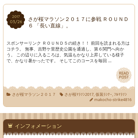
2017
2017
さが桜マラソン２０１７に参戦 ＲＯＵＮＤ
03/26
03/26
６ 「長い直線」。
スポンサーリンク ＲＯＵＮＤ５の続き！！ 前回を読まれる方は
コチラ。 無事、吉野ケ里歴史公園を通過し、第６関門へ向か
う。 この辺りに入るころは、気温もかなり上昇している様子
で、かなり暑かったです。 そしてこのコースを毎回 …
READ
READ
POST
POST
さが桜マラソン２０１７
さが桜ﾏﾗｿﾝ2017
,
仮装ﾗﾝﾅｰ
,
ﾌﾙﾏﾗｿﾝ
makocho-strike4816
インフォメーション