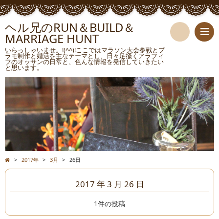
ヘル兄のRUN＆BUILD＆
MARRIAGE HUNT
検
いらっしゃいませ。!(^^)!ここではマラソン大会参戦とプ
ラモ制作と婚活を主なテーマとし、日々足掻くアラフィ
フのオッサンの日常と、色んな情報を発信していきたい
索
と思います。
>
2017年
>
3月
>
26日
2017 年 3 月 26 日
1件の投稿