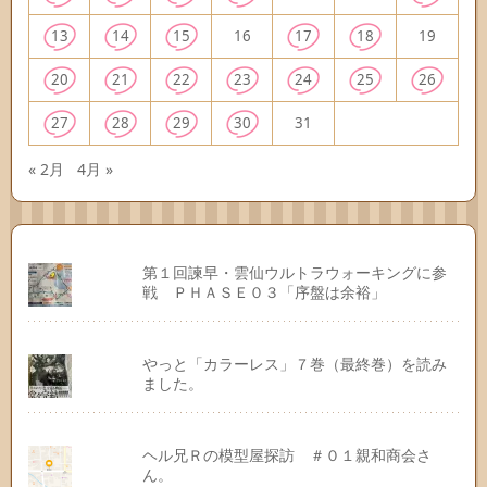
13
14
15
16
17
18
19
20
21
22
23
24
25
26
27
28
29
30
31
« 2月
4月 »
第１回諫早・雲仙ウルトラウォーキングに参
戦 ＰＨＡＳＥ０３「序盤は余裕」
やっと「カラーレス」７巻（最終巻）を読み
ました。
ヘル兄Ｒの模型屋探訪 ＃０１親和商会さ
ん。