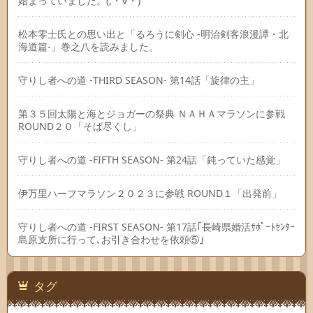
始まっていました。(;・∀・)
松本零士氏との思い出と「るろうに剣心 -明治剣客浪漫譚・北
海道篇-」巻之八を読みました。
守りし者への道 -THIRD SEASON- 第14話「旋律の主」
第３５回太陽と海とジョガーの祭典 ＮＡＨＡマラソンに参戦
ROUND２０「そば尽くし」
守りし者への道 -FIFTH SEASON- 第24話「鈍っていた感覚」
伊万里ハーフマラソン２０２３に参戦 ROUND１「出発前」
守りし者への道 -FIRST SEASON- 第17話｢長崎県婚活ｻﾎﾟｰﾄｾﾝﾀｰ
島原支所に行って､お引き合わせを依頼⑤｣
タグ