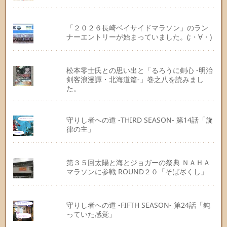
「２０２６長崎ベイサイドマラソン」のラン
ナーエントリーが始まっていました。(;・∀・)
松本零士氏との思い出と「るろうに剣心 -明治
剣客浪漫譚・北海道篇-」巻之八を読みまし
た。
守りし者への道 -THIRD SEASON- 第14話「旋
律の主」
第３５回太陽と海とジョガーの祭典 ＮＡＨＡ
マラソンに参戦 ROUND２０「そば尽くし」
守りし者への道 -FIFTH SEASON- 第24話「鈍
っていた感覚」