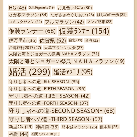
HG
(43)
お見合いｼｽﾃﾑ
(30)
S.H.Figuarts
(19)
さが桜マラソン
(34)
ながさきめぐりあい
(26)
はじめの一歩
(25)
フルマラソン
(42)
コミックゼノン
(22)
マンガ感想
(22)
仮装ﾗﾝﾅｰ
(154)
仮装ランナー
(68)
佐賀県
(52)
伊万里市
(36)
台北
(19)
台湾
(22)
台湾旅行2017
(27)
天草マラソン大会
(27)
太陽と海とジョガーの祭典 NAHAマラソン
(31)
太陽と海とジョガーの祭典 ＮＡＨＡマラソン
(49)
婚活
(299)
婚活ｱﾌﾟﾘ
(95)
守りし者への道 -6th SEASON-
(35)
守りし者への道 -FIFTH SEASON-
(36)
守りし者への道 -FIRST SEASON-
(42)
守りし者への道 -FORTH SEASON-
(37)
守りし者への道-SECOND SEASONｰ
(68)
守りし者への道 -THIRD SEASON-
(57)
沖縄県
(36)
新型ｺﾛﾅ
(29)
熊本城マラソン
(26)
熊本県
(25)
福岡
(44)
福岡ﾏﾗｿﾝ2018
(19)