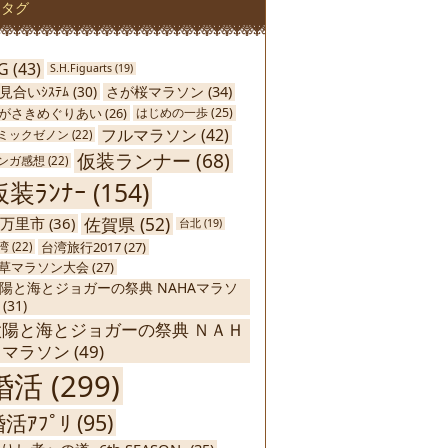
タグ
G
(43)
S.H.Figuarts
(19)
さが桜マラソン
(34)
見合いｼｽﾃﾑ
(30)
がさきめぐりあい
(26)
はじめの一歩
(25)
フルマラソン
(42)
ミックゼノン
(22)
仮装ランナー
(68)
ンガ感想
(22)
仮装ﾗﾝﾅｰ
(154)
佐賀県
(52)
万里市
(36)
台北
(19)
台湾旅行2017
(27)
湾
(22)
草マラソン大会
(27)
陽と海とジョガーの祭典 NAHAマラソ
(31)
太陽と海とジョガーの祭典 ＮＡＨ
Ａマラソン
(49)
婚活
(299)
活ｱﾌﾟﾘ
(95)