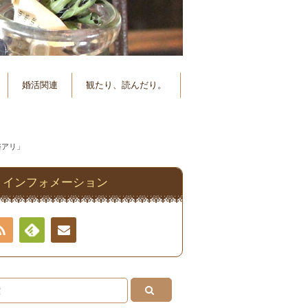
婚活関連
観たり、読んだり。
余裕アリ」
インフォメーション
RSS
Feedly
連絡
先