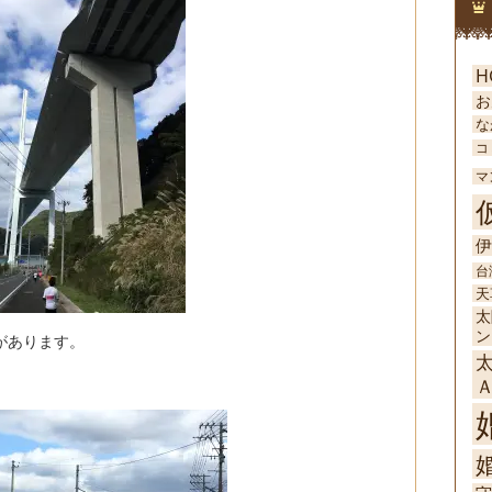
H
お
な
コ
マ
伊
台
天
太
ン
があります。
婚