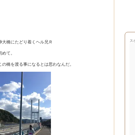
ス
神大橋にたどり着くヘル兄Ｒ
初めて。
この橋を渡る事になるとは思わなんだ。