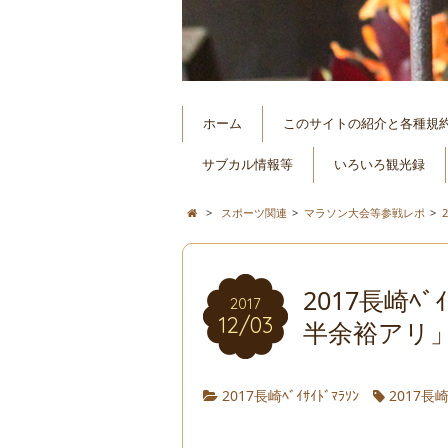
ホーム
このサイトの紹介と各種規
サブカル情報等
いろいろ観光録
>
スポーツ関連
>
マラソン大会等参戦レポ
>
2017長崎ﾍﾞ
2017
12/03
半余裕アリ
2017長崎ﾍﾞｲｻｲﾄﾞﾏﾗｿﾝ
2017長崎ﾍ