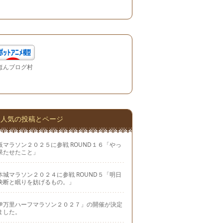
ほんブログ村
人気の投稿とページ
阪マラソン２０２５に参戦 ROUND１６「やっ
果たせたこと」
本城マラソン２０２４に参戦 ROUND５「明日
決断と眠りを妨げるもの。」
伊万里ハーフマラソン２０２７」の開催が決定
ました。