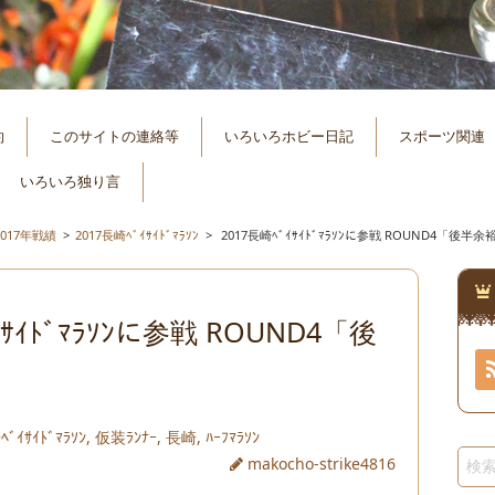
約
このサイトの連絡等
いろいろホビー日記
スポーツ関連
いろいろ独り言
2017年戦績
>
2017長崎ﾍﾞｲｻｲﾄﾞﾏﾗｿﾝ
>
2017長崎ﾍﾞｲｻｲﾄﾞﾏﾗｿﾝに参戦 ROUND4「後半
ｲｻｲﾄﾞﾏﾗｿﾝに参戦 ROUND4「後
」
ﾞｲｻｲﾄﾞﾏﾗｿﾝ
,
仮装ﾗﾝﾅｰ
,
長崎
,
ﾊｰﾌﾏﾗｿﾝ
makocho-strike4816