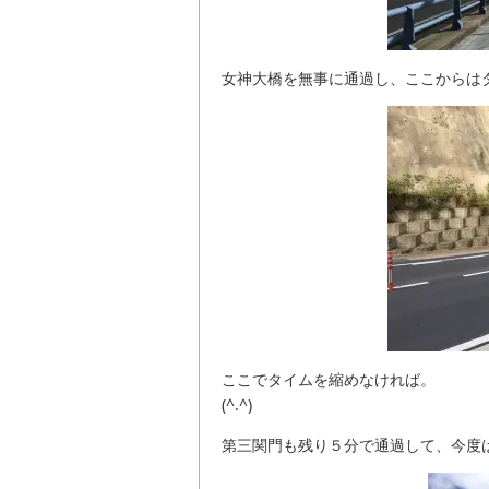
女神大橋を無事に通過し、ここからは
ここでタイムを縮めなければ。
(^.^)
第三関門も残り５分で通過して、今度