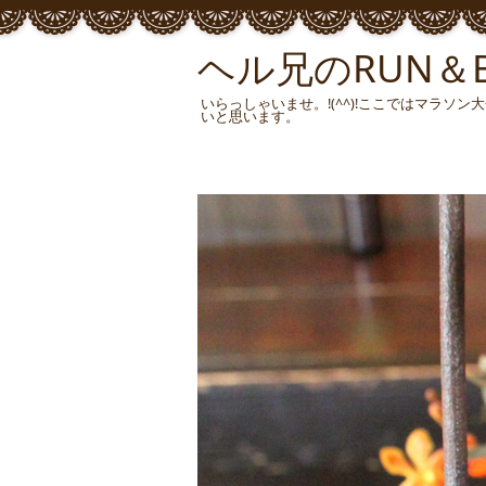
ヘル兄のRUN＆BU
いらっしゃいませ。!(^^)!ここではマラ
いと思います。