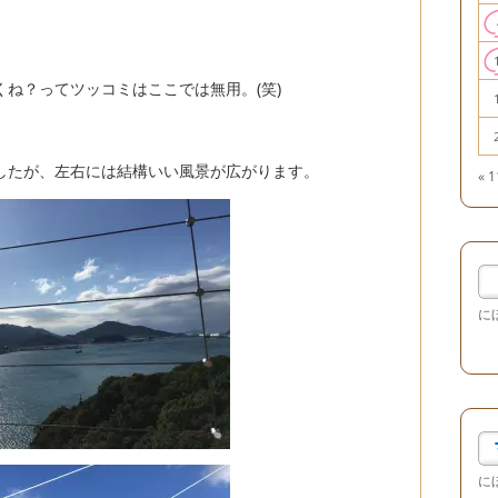
ね？ってツッコミはここでは無用。(笑)
したが、左右には結構いい風景が広がります。
« 
に
に