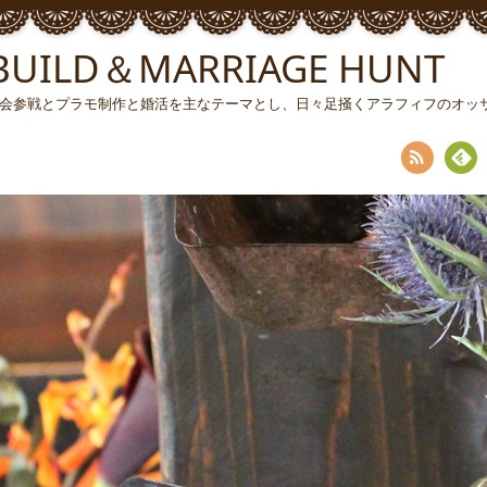
ILD＆MARRIAGE HUNT
ソン大会参戦とプラモ制作と婚活を主なテーマとし、日々足掻くアラフィフのオ
RSS
Fee
dly