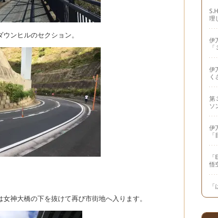
S
理
ダウンヒルのセクション。
伊
「
伊万
く
第
ソ
伊
「
「
悟
「
は女神大橋の下を抜けて再び市街地へ入ります。