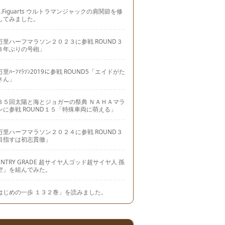
.H.Figuarts ウルトラマンジャックの肩関節を修
してみました。
万里ハーフマラソン２０２３に参戦 ROUND３
３年ぶりの号砲」
里ﾊｰﾌﾏﾗｿﾝ2019に参戦 ROUND5「エイドがた
さん」
３５回太陽と海とジョガーの祭典 ＮＡＨＡマラ
ンに参戦 ROUND１５「特殊車両に萌える」
万里ハーフマラソン２０２４に参戦 ROUND３
目指すは初志貫徹」
ENTRY GRADE 超サイヤ人ゴッド超サイヤ人 孫
空」を組んでみた。
はじめの一歩 １３２巻」を読みました。