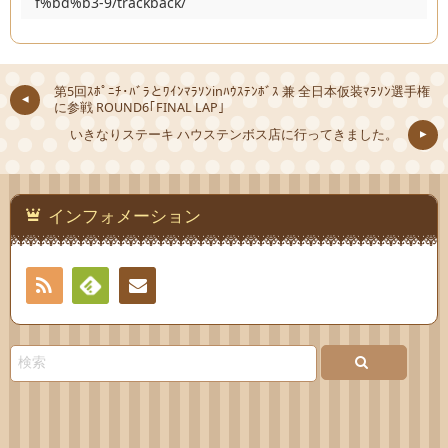
f%bd%b3-9/trackback/
第5回ｽﾎﾟﾆﾁ･ﾊﾞﾗとﾜｲﾝﾏﾗｿﾝinﾊｳｽﾃﾝﾎﾞｽ 兼 全日本仮装ﾏﾗｿﾝ選手権
に参戦 ROUND6｢FINAL LAP｣
いきなりステーキ ハウステンボス店に行ってきました。
インフォメーション
RSS
Feedly
連絡
先