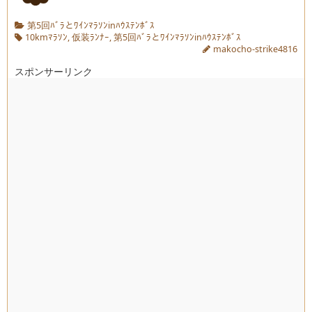
第5回ﾊﾞﾗとﾜｲﾝﾏﾗｿﾝinﾊｳｽﾃﾝﾎﾞｽ
10kmﾏﾗｿﾝ
,
仮装ﾗﾝﾅｰ
,
第5回ﾊﾞﾗとﾜｲﾝﾏﾗｿﾝinﾊｳｽﾃﾝﾎﾞｽ
makocho-strike4816
スポンサーリンク