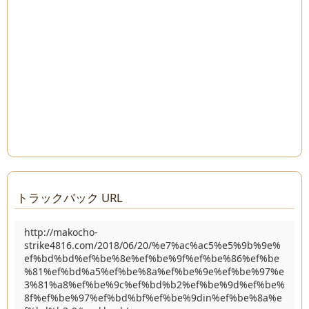
トラックバック URL
http://makocho-
strike4816.com/2018/06/20/%e7%ac%ac5%e5%9b%9e%
ef%bd%bd%ef%be%8e%ef%be%9f%ef%be%86%ef%be
%81%ef%bd%a5%ef%be%8a%ef%be%9e%ef%be%97%e
3%81%a8%ef%be%9c%ef%bd%b2%ef%be%9d%ef%be%
8f%ef%be%97%ef%bd%bf%ef%be%9din%ef%be%8a%e