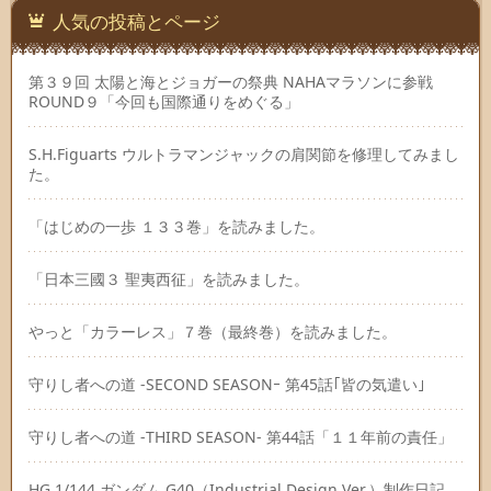
人気の投稿とページ
第３９回 太陽と海とジョガーの祭典 NAHAマラソンに参戦
ROUND９「今回も国際通りをめぐる」
S.H.Figuarts ウルトラマンジャックの肩関節を修理してみまし
た。
「はじめの一歩 １３３巻」を読みました。
「日本三國３ 聖夷西征」を読みました。
やっと「カラーレス」７巻（最終巻）を読みました。
守りし者への道 -SECOND SEASONｰ 第45話｢皆の気遣い｣
守りし者への道 -THIRD SEASON- 第44話「１１年前の責任」
HG 1/144 ガンダム G40（Industrial Design Ver.）制作日記