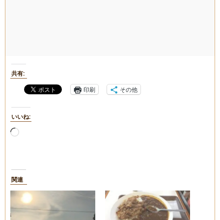
共有:
印刷
その他
いいね:
読
み
込
み
中…
関連