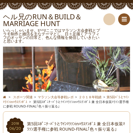
ヘル兄のRUN＆BUILD＆
MARRIAGE HUNT
検
いらっしゃいませ。!(^^)!ここではマラソン大会参戦とプ
ラモ制作と婚活を主なテーマとし、日々足掻くアラフィ
フのオッサンの日常と、色んな情報を発信していきたい
索
と思います。
>
スポーツ関連
>
マラソン大会等参戦レポ
>
２０１８年戦績
>
第5回ﾊﾞﾗとﾜｲﾝ
ﾏﾗｿﾝinﾊｳｽﾃﾝﾎﾞｽ
>
第5回ｽﾎﾟﾆﾁ･ﾊﾞﾗとﾜｲﾝﾏﾗｿﾝinﾊｳｽﾃﾝﾎﾞｽ 兼 全日本仮装ﾏﾗｿﾝ選手権
に参戦 ROUND-FINAL｢色々振り返る｣
第5回ｽﾎﾟﾆﾁ･ﾊﾞﾗとﾜｲﾝﾏﾗｿﾝinﾊｳｽﾃﾝﾎﾞｽ 兼 全日本仮装ﾏ
2018
06/20
ﾗｿﾝ選手権に参戦 ROUND-FINAL｢色々振り返る｣