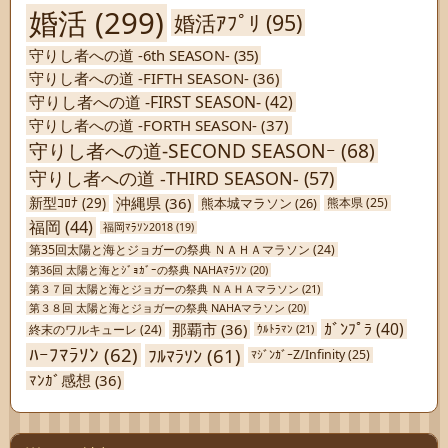
婚活
(299)
婚活ｱﾌﾟﾘ
(95)
守りし者への道 -6th SEASON-
(35)
守りし者への道 -FIFTH SEASON-
(36)
守りし者への道 -FIRST SEASON-
(42)
守りし者への道 -FORTH SEASON-
(37)
守りし者への道-SECOND SEASONｰ
(68)
守りし者への道 -THIRD SEASON-
(57)
沖縄県
(36)
新型ｺﾛﾅ
(29)
熊本城マラソン
(26)
熊本県
(25)
福岡
(44)
福岡ﾏﾗｿﾝ2018
(19)
第35回太陽と海とジョガーの祭典 ＮＡＨＡマラソン
(24)
第36回 太陽と海とｼﾞｮｶﾞｰの祭典 NAHAﾏﾗｿﾝ
(20)
第３７回 太陽と海とジョガーの祭典 ＮＡＨＡマラソン
(21)
第３８回 太陽と海とジョガーの祭典 NAHAマラソン
(20)
ｶﾞﾝﾌﾟﾗ
(40)
那覇市
(36)
終末のワルキューレ
(24)
ｳﾙﾄﾗﾏﾝ
(21)
ﾊｰﾌﾏﾗｿﾝ
(62)
ﾌﾙﾏﾗｿﾝ
(61)
ﾏｼﾞﾝｶﾞｰZ/Infinity
(25)
ﾏﾝｶﾞ感想
(36)