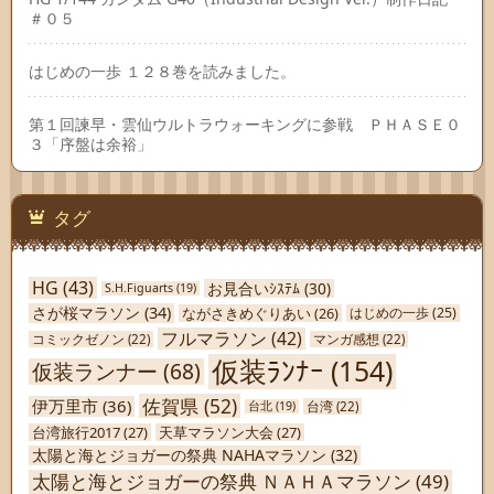
＃０５
はじめの一歩 １２８巻を読みました。
第１回諫早・雲仙ウルトラウォーキングに参戦 ＰＨＡＳＥ０
３「序盤は余裕」
タグ
HG
(43)
お見合いｼｽﾃﾑ
(30)
S.H.Figuarts
(19)
さが桜マラソン
(34)
ながさきめぐりあい
(26)
はじめの一歩
(25)
フルマラソン
(42)
コミックゼノン
(22)
マンガ感想
(22)
仮装ﾗﾝﾅｰ
(154)
仮装ランナー
(68)
佐賀県
(52)
伊万里市
(36)
台北
(19)
台湾
(22)
台湾旅行2017
(27)
天草マラソン大会
(27)
太陽と海とジョガーの祭典 NAHAマラソン
(32)
太陽と海とジョガーの祭典 ＮＡＨＡマラソン
(49)