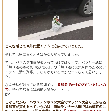
こんな感じで車外に置くように心掛けていました。
それでも家に着くときはかなり弱っていました。
でも、バラの参加賞がダメってわけではなくて、バラと一緒に
「帰り道の際の取り扱い説明」や「帰り道に元気を保つためのア
イテム（活性剤等）」なんかもいるのかなー？なんて思いまし
た。
なんせ私が知っている範囲では、
参加者で岩手の方がいましたの
で
、持って帰るには結構大変かと・・・。
(;’∀’)
しかしながら、
ハウステンボスの大会でマラソン大会らしからぬ
参加賞が貰えるっていうのは、市民ランナーの間では結構有名に
なってますので（⇦誉め言葉）今後も
「ハウステンボスならで