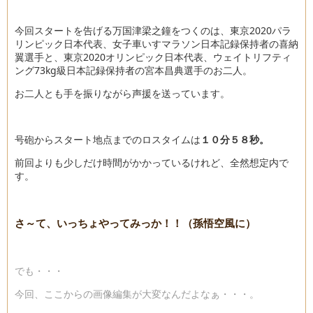
今回スタートを告げる万国津梁之鐘をつくのは、東京2020パラ
リンピック日本代表、女子車いすマラソン日本記録保持者の喜納
翼選手と、東京2020オリンピック日本代表、ウェイトリフティ
ング73kg級日本記録保持者の宮本昌典選手のお二人。
お二人とも手を振りながら声援を送っています。
号砲からスタート地点までのロスタイムは
１０分５８秒。
前回よりも少しだけ時間がかかっているけれど、全然想定内で
す。
さ～て、いっちょやってみっか！！（孫悟空風に）
でも・・・
今回、ここからの画像編集が大変なんだよなぁ・・・。