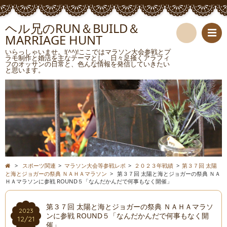
ヘル兄のRUN＆BUILD＆
MARRIAGE HUNT
検
いらっしゃいませ。!(^^)!ここではマラソン大会参戦とプ
ラモ制作と婚活を主なテーマとし、日々足掻くアラフィ
フのオッサンの日常と、色んな情報を発信していきたい
索
と思います。
>
スポーツ関連
>
マラソン大会等参戦レポ
>
２０２３年戦績
>
第３７回 太陽
と海とジョガーの祭典 ＮＡＨＡマラソン
>
第３７回 太陽と海とジョガーの祭典 ＮＡ
ＨＡマラソンに参戦 ROUND５「なんだかんだで何事もなく開催」
第３７回 太陽と海とジョガーの祭典 ＮＡＨＡマラソ
2023
ンに参戦 ROUND５「なんだかんだで何事もなく開
12/21
催」