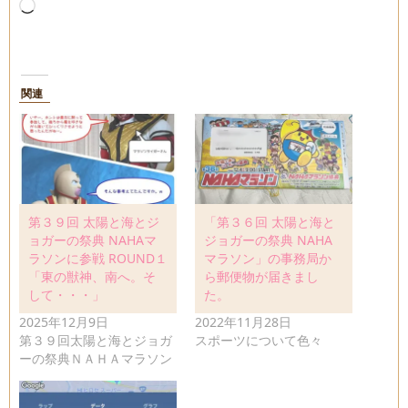
読
み
込
み
中…
関連
第３９回 太陽と海とジ
「第３６回 太陽と海と
ョガーの祭典 NAHAマ
ジョガーの祭典 NAHA
ラソンに参戦 ROUND１
マラソン」の事務局か
「東の獣神、南へ。そ
ら郵便物が届きまし
して・・・」
た。
2025年12月9日
2022年11月28日
第３９回太陽と海とジョガ
スポーツについて色々
ーの祭典ＮＡＨＡマラソン