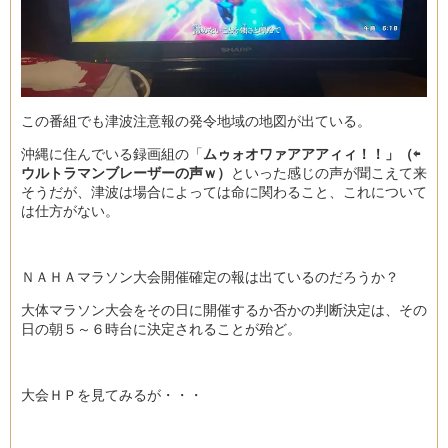
この番組でも津波注意報の発令地域の地図が出ている。
沖縄に住んでいる録画組の「
ムゥォオワァアアアィィ！！」（⇦
ウルトラマンブレーザーの声ｗ）
といった感じの声が聞こえて来
そうだが、津波は場合によっては命に関わること、これについて
は仕方がない。
ＮＡＨＡマラソン大会開催確定の報は出ているのだろうか？
大体マラソン大会をその日に開催するか否かの判断決定は、その
日の朝５～６時台に決定されることが殆ど。
大会ＨＰを見てみるが・・・