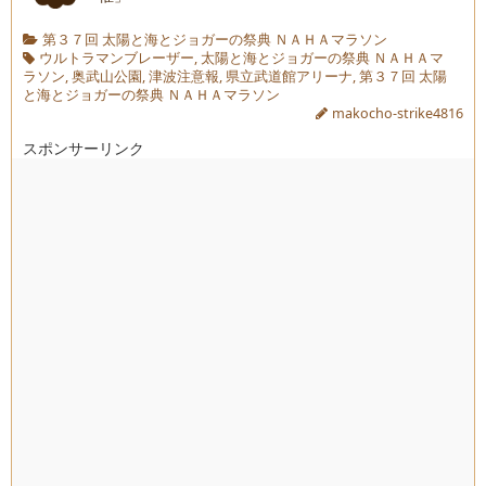
第３７回 太陽と海とジョガーの祭典 ＮＡＨＡマラソン
ウルトラマンブレーザー
,
太陽と海とジョガーの祭典 ＮＡＨＡマ
ラソン
,
奥武山公園
,
津波注意報
,
県立武道館アリーナ
,
第３７回 太陽
と海とジョガーの祭典 ＮＡＨＡマラソン
makocho-strike4816
スポンサーリンク