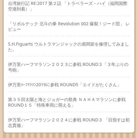
台湾旅行記 RE:2017 第２話 「トラベラーズ・ハイ（福岡国際
空港到着）」
「リボルテック 北斗の拳 Revolution 002 爆裂！ジード団」 レ
ビュー
S.H.Figuarts ウルトラマンジャックの肩関節を修理してみまし
た。
伊万里ハーフマラソン２０２３に参戦 ROUND３「３年ぶりの
号砲」
伊万里ﾊｰﾌﾏﾗｿﾝ2019に参戦 ROUND5「エイドがたくさん」
第３５回太陽と海とジョガーの祭典 ＮＡＨＡマラソンに参戦
ROUND１５「特殊車両に萌える」
伊万里ハーフマラソン２０２４に参戦 ROUND３ 「目指すは初
志貫徹」