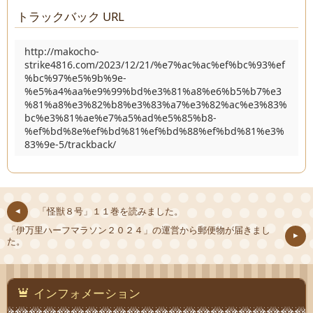
トラックバック URL
http://makocho-
strike4816.com/2023/12/21/%e7%ac%ac%ef%bc%93%ef
%bc%97%e5%9b%9e-
%e5%a4%aa%e9%99%bd%e3%81%a8%e6%b5%b7%e3
%81%a8%e3%82%b8%e3%83%a7%e3%82%ac%e3%83%
bc%e3%81%ae%e7%a5%ad%e5%85%b8-
%ef%bd%8e%ef%bd%81%ef%bd%88%ef%bd%81%e3%
83%9e-5/trackback/
「怪獣８号」１１巻を読みました。
「伊万里ハーフマラソン２０２４」の運営から郵便物が届きまし
た。
インフォメーション