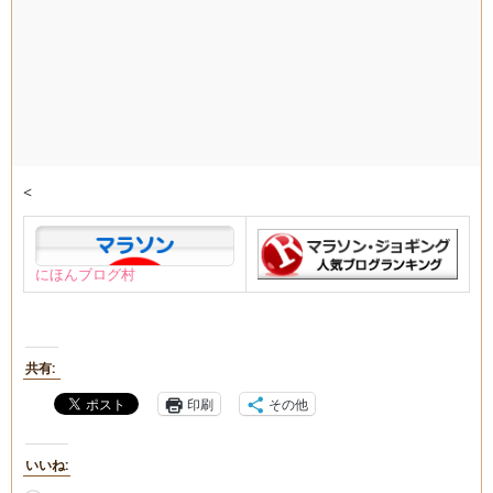
<
にほんブログ村
共有:
印刷
その他
いいね: