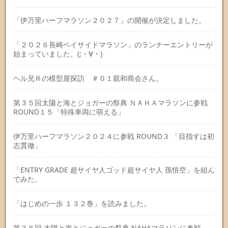
「伊万里ハーフマラソン２０２７」の開催が決定しました。
「２０２６長崎ベイサイドマラソン」のランナーエントリーが
始まっていました。(;・∀・)
ヘル兄Ｒの模型屋探訪 ＃０１親和商会さん。
第３５回太陽と海とジョガーの祭典 ＮＡＨＡマラソンに参戦
ROUND１５「特殊車両に萌える」
伊万里ハーフマラソン２０２４に参戦 ROUND３ 「目指すは初
志貫徹」
「ENTRY GRADE 超サイヤ人ゴッド超サイヤ人 孫悟空」を組ん
でみた。
「はじめの一歩 １３２巻」を読みました。
第３８回 太陽と海とジョガーの祭典 NAHAマラソンに参戦