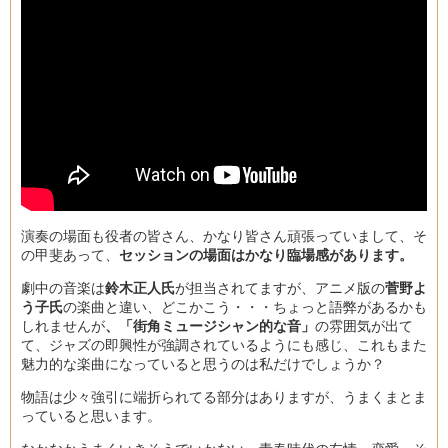
演奏の場面も役者の皆さん、かなり皆さん頑張っていまして、そ
の甲斐あって、
セッションの場面はかなり臨場感があります。
劇中の音楽は
鈴木正人氏
が担当されてますが、アニメ版の
菅野よ
う子氏
の楽曲と違い、どこかこう・・・ちょっと語弊があるかも
しれませんが
、「街角ミュージシャン的な音」
の雰囲気が出て
て、ジャズの即興性が強調されているようにも感じ、これもまた
魅力的な楽曲になっていると思うのは私だけでしょうか？
物語は少々強引に端折られてる部分はありますが、うまくまとま
っていると思います。