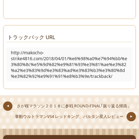
トラックバック URL
http://makocho-
strike4816.com/2018/04/01/%e6%98%a0%e7%94%bb%e
3%80%8c%e5%9d%82%e9%81%93%e3%81%ae%e3%82
%a2%e3%83%9d%e3%83%ad%e3%83%b3%e3%80%8d
%e3%82%92%e9%91%91%e8%b3%9e/trackback/
さが桜マラソン２０１８に参戦 ROUND-FINAL｢振り返る帰路」
掌動ウルトラマンVS4 レッドキング、バルタン星人レビュー