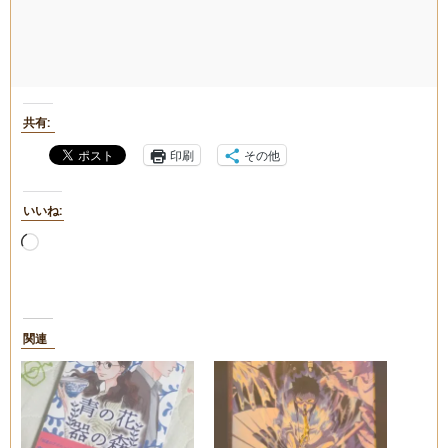
共有:
印刷
その他
いいね:
読
み
込
み
中…
関連