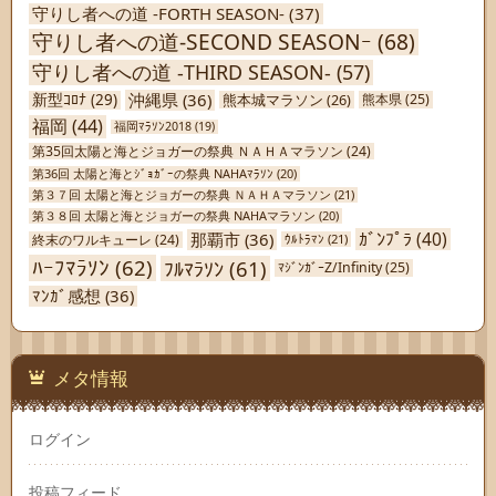
守りし者への道 -FORTH SEASON-
(37)
守りし者への道-SECOND SEASONｰ
(68)
守りし者への道 -THIRD SEASON-
(57)
沖縄県
(36)
新型ｺﾛﾅ
(29)
熊本城マラソン
(26)
熊本県
(25)
福岡
(44)
福岡ﾏﾗｿﾝ2018
(19)
第35回太陽と海とジョガーの祭典 ＮＡＨＡマラソン
(24)
第36回 太陽と海とｼﾞｮｶﾞｰの祭典 NAHAﾏﾗｿﾝ
(20)
第３７回 太陽と海とジョガーの祭典 ＮＡＨＡマラソン
(21)
第３８回 太陽と海とジョガーの祭典 NAHAマラソン
(20)
ｶﾞﾝﾌﾟﾗ
(40)
那覇市
(36)
終末のワルキューレ
(24)
ｳﾙﾄﾗﾏﾝ
(21)
ﾊｰﾌﾏﾗｿﾝ
(62)
ﾌﾙﾏﾗｿﾝ
(61)
ﾏｼﾞﾝｶﾞｰZ/Infinity
(25)
ﾏﾝｶﾞ感想
(36)
メタ情報
ログイン
投稿フィード