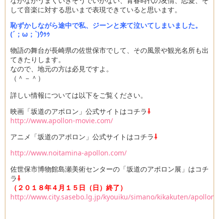
なかなかうまくいきそうでいかない、青春時代の友情、恋愛、そ
して音楽に対する思いまで表現できていると思います。
恥ずかしながら途中で私、ジーンと来て泣いてしまいました。
(´；ω；`)ｳｩｩ
物語の舞台が長崎県の佐世保市でして、その風景や観光名所も出
てきたりします。
なので、地元の方は必見ですよ。
（＾－＾）
詳しい情報については以下をご覧ください。
映画「坂道のアポロン」公式サイトはコチラ
⇩
http://www.apollon-movie.com/
アニメ「坂道のアポロン」公式サイトはコチラ
⇩
http://www.noitamina-apollon.com/
佐世保市博物館島瀬美術センターの「坂道のアポロン展」はコチ
ラ
⇩
（２０１８年４月１５日（日）終了）
http://www.city.sasebo.lg.jp/kyouiku/simano/kikakuten/apollon.