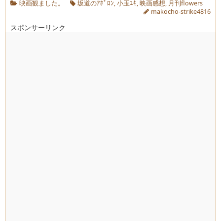
映画観ました。
坂道のｱﾎﾟﾛﾝ
,
小玉ﾕｷ
,
映画感想
,
月刊flowers
makocho-strike4816
スポンサーリンク