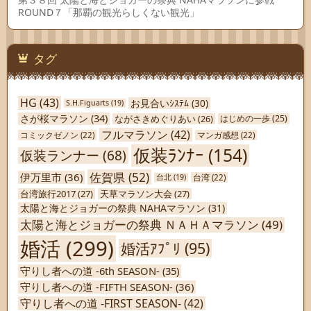
ROUND７「那覇の観光らしくない観光」
タグ
HG
(43)
お見合いｼｽﾃﾑ
(30)
S.H.Figuarts
(19)
さが桜マラソン
(34)
ながさきめぐりあい
(26)
はじめの一歩
(25)
フルマラソン
(42)
コミックゼノン
(22)
マンガ感想
(22)
仮装ﾗﾝﾅｰ
(154)
仮装ランナー
(68)
佐賀県
(52)
伊万里市
(36)
台北
(19)
台湾
(22)
台湾旅行2017
(27)
天草マラソン大会
(27)
太陽と海とジョガーの祭典 NAHAマラソン
(31)
太陽と海とジョガーの祭典 ＮＡＨＡマラソン
(49)
婚活
(299)
婚活ｱﾌﾟﾘ
(95)
守りし者への道 -6th SEASON-
(35)
守りし者への道 -FIFTH SEASON-
(36)
守りし者への道 -FIRST SEASON-
(42)