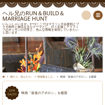
ヘル兄のRUN＆BUILD＆
MARRIAGE HUNT
検
いらっしゃいませ。!(^^)!ここではマラソン大会参戦とプ
ラモ制作と婚活を主なテーマとし、日々足掻くアラフィ
フのオッサンの日常と、色んな情報を発信していきたい
索
と思います。
>
観たり、読んだり。
>
映画観ました。
>
映画「坂道のアポロン」を鑑賞
2018
映画「坂道のアポロン」を鑑賞
04/01