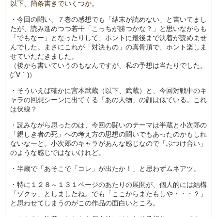
以下、箇条書きでいくつか。
・今回の闘い、７巻の感想でも「結末が読めない」と書いてまし
たが、読み進めつつ若干「こっちが勝つかな？」と思いながらも
「でもなー」となったりして、ホントに最後まで決着が読めませ
んでした。まさにこれが「対決もの」の真骨頂で、ホント楽しま
せていただきました。
（後から書いていうのもなんですが、私の予想は当たりでした。
(;´∀｀)）
・そういえば確かに宮本武蔵（以下、武蔵）と、今回対戦中のキ
ャラの回想シーンに出てくる「あの人物」の顔は似ている。これ
は伏線？
・読みながら思ったのは、今回の闘いのテーマは半蔵と小次郎の
「親しき者の死」への考え方の思想の闘いでもあったのかもしれ
ないなーと。小次郎のキャラがあんな感じなので「ぶつけ合い」
のような感じではないけれど。
・半蔵で「あそこで「コレ」が出たか！」と思わずムネアツ。
・特に１２８～１３１ページのあたりの展開が、個人的には結構
「ゾクッ」としましたね。でも「ここからまたもしや・・・？」
と思わせてしまうのがこの作品の面白いところ。