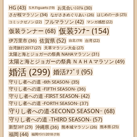
HG
(43)
お見合いｼｽﾃﾑ
(30)
S.H.Figuarts
(19)
さが桜マラソン
(34)
ながさきめぐりあい
(26)
はじめの一歩
(25)
フルマラソン
(42)
コミックゼノン
(22)
マンガ感想
(22)
仮装ﾗﾝﾅｰ
(154)
仮装ランナー
(68)
佐賀県
(52)
伊万里市
(36)
台北
(19)
台湾
(22)
台湾旅行2017
(27)
天草マラソン大会
(27)
太陽と海とジョガーの祭典 NAHAマラソン
(31)
太陽と海とジョガーの祭典 ＮＡＨＡマラソン
(49)
婚活
(299)
婚活ｱﾌﾟﾘ
(95)
守りし者への道 -6th SEASON-
(35)
守りし者への道 -FIFTH SEASON-
(36)
守りし者への道 -FIRST SEASON-
(42)
守りし者への道 -FORTH SEASON-
(37)
守りし者への道-SECOND SEASONｰ
(68)
守りし者への道 -THIRD SEASON-
(57)
沖縄県
(36)
新型ｺﾛﾅ
(29)
熊本城マラソン
(26)
熊本県
(25)
福岡
(44)
福岡ﾏﾗｿﾝ2018
(19)