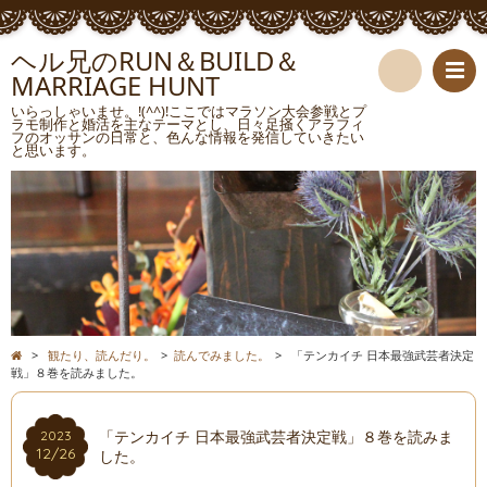
ヘル兄のRUN＆BUILD＆
MARRIAGE HUNT
検
いらっしゃいませ。!(^^)!ここではマラソン大会参戦とプ
ラモ制作と婚活を主なテーマとし、日々足掻くアラフィ
フのオッサンの日常と、色んな情報を発信していきたい
索
と思います。
>
観たり、読んだり。
>
読んでみました。
>
「テンカイチ 日本最強武芸者決定
戦」８巻を読みました。
「テンカイチ 日本最強武芸者決定戦」８巻を読みま
2023
12/26
した。