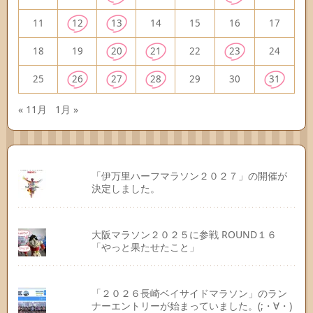
11
12
13
14
15
16
17
18
19
20
21
22
23
24
25
26
27
28
29
30
31
« 11月
1月 »
「伊万里ハーフマラソン２０２７」の開催が
決定しました。
大阪マラソン２０２５に参戦 ROUND１６
「やっと果たせたこと」
「２０２６長崎ベイサイドマラソン」のラン
ナーエントリーが始まっていました。(;・∀・)