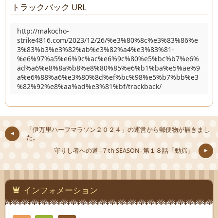
トラックバック URL
http://makocho-
strike4816.com/2023/12/26/%e3%80%8c%e3%83%86%e
3%83%b3%e3%82%ab%e3%82%a4%e3%83%81-
%e6%97%a5%e6%9c%ac%e6%9c%80%e5%bc%b7%e6%
ad%a6%e8%8a%b8%e8%80%85%e6%b1%ba%e5%ae%9
a%e6%88%a6%e3%80%8d%ef%bc%98%e5%b7%bb%e3
%82%92%e8%aa%ad%e3%81%bf/trackback/
「伊万里ハーフマラソン２０２４」の運営から郵便物が届きまし
た。
守りし者への道 -７th SEASON- 第１８話「動揺」
インフォメーション