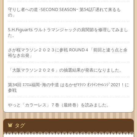
守りし者への道 -SECOND SEASONｰ 第54話｢遅れて来るも
の」
S.H.Figuarts ウルトラマンジャックの肩関節を修理してみまし
た。
さが桜マラソン２０２３に参戦 ROUND４「前回と違う点と余
裕なき出発」
「大阪マラソン２０２６」の抽選結果が発表になりました。
第34回 ｴﾌｴﾑ福岡･海の中道 はるかぜﾏﾗｿﾝ ｵﾝﾗｲﾝﾁｬﾚﾝｼﾞ2021！に
参戦
やっと「カラーレス」７巻（最終巻）を読みました。
タグ