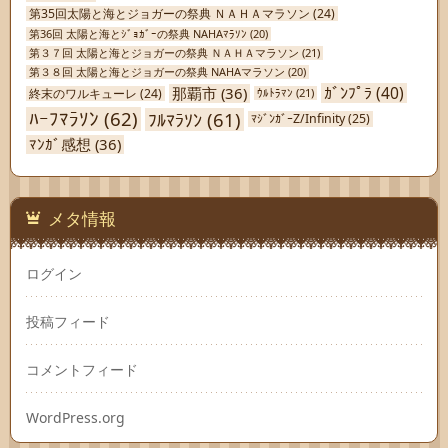
第35回太陽と海とジョガーの祭典 ＮＡＨＡマラソン
(24)
第36回 太陽と海とｼﾞｮｶﾞｰの祭典 NAHAﾏﾗｿﾝ
(20)
第３７回 太陽と海とジョガーの祭典 ＮＡＨＡマラソン
(21)
第３８回 太陽と海とジョガーの祭典 NAHAマラソン
(20)
ｶﾞﾝﾌﾟﾗ
(40)
那覇市
(36)
終末のワルキューレ
(24)
ｳﾙﾄﾗﾏﾝ
(21)
ﾊｰﾌﾏﾗｿﾝ
(62)
ﾌﾙﾏﾗｿﾝ
(61)
ﾏｼﾞﾝｶﾞｰZ/Infinity
(25)
ﾏﾝｶﾞ感想
(36)
メタ情報
ログイン
投稿フィード
コメントフィード
WordPress.org