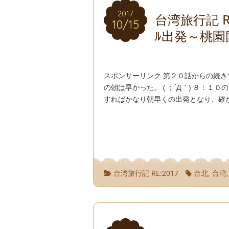
2017
2017
台湾旅行記 R
10/15
10/15
ﾙ出発～桃園
スポンサーリンク 第２０話からの続き
の朝は早かった。 ( ；´Д｀) ８：
すればかなり朝早くの出発となり、確か
台湾旅行記 RE:2017
台北
,
台湾