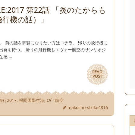
E:2017 第22話 「炎のたからも
飛行機の話）」
す。 前の話を御覧になりたい方はコチラ。 帰りの飛行機に
出発を待つ。 帰りの飛行機もエヴァー航空のサンリオジ
な感 …
READ
READ
POST
POST
旅行2017
,
福岡国際空港
,
ｴﾊﾞｰ航空
makocho-strike4816