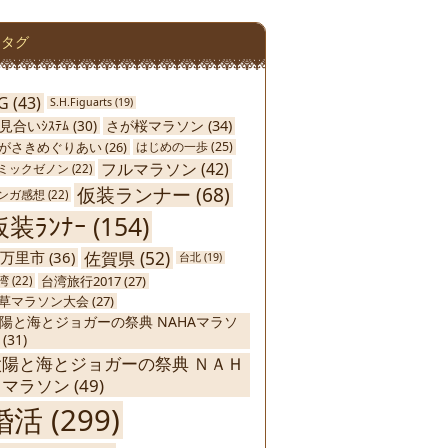
タグ
G
(43)
S.H.Figuarts
(19)
さが桜マラソン
(34)
見合いｼｽﾃﾑ
(30)
がさきめぐりあい
(26)
はじめの一歩
(25)
フルマラソン
(42)
ミックゼノン
(22)
仮装ランナー
(68)
ンガ感想
(22)
仮装ﾗﾝﾅｰ
(154)
佐賀県
(52)
万里市
(36)
台北
(19)
台湾旅行2017
(27)
湾
(22)
草マラソン大会
(27)
陽と海とジョガーの祭典 NAHAマラソ
(31)
太陽と海とジョガーの祭典 ＮＡＨ
Ａマラソン
(49)
婚活
(299)