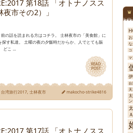
E:2017 第18話 「オトナノスス
林夜市その2）」
H
。 前の話を読まれる方はコチラ。 士林夜市の「美食館」に
お
を探す私達。 土曜の夜の夕飯時だからか、人でとても賑
な
 どこ …
コ
マ
READ
READ
POST
POST
伊
台
天
,
台湾旅行2017
,
士林夜市
makocho-strike4816
太
ン
E:2017 第17話 「オトナノスス