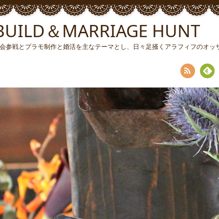
ILD＆MARRIAGE HUNT
ソン大会参戦とプラモ制作と婚活を主なテーマとし、日々足掻くアラフィフのオ
RSS
Fee
dly