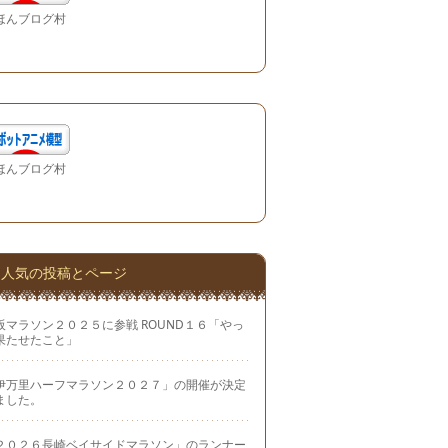
ほんブログ村
ほんブログ村
人気の投稿とページ
阪マラソン２０２５に参戦 ROUND１６「やっ
果たせたこと」
伊万里ハーフマラソン２０２７」の開催が決定
ました。
２０２６長崎ベイサイドマラソン」のランナー