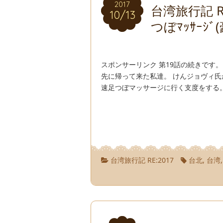
2017
2017
台湾旅行記 R
10/13
10/13
つぼﾏｯｻｰｼ
スポンサーリンク 第19話の続きです
先に帰って来た私達。 けんジョヴィ
速足つぼマッサージに行く支度をする。
台湾旅行記 RE:2017
台北
,
台湾