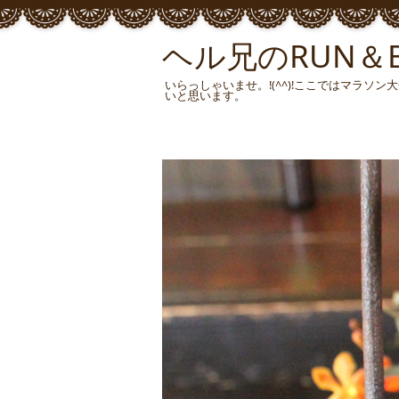
ヘル兄のRUN＆BU
いらっしゃいませ。!(^^)!ここではマラ
いと思います。