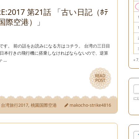
E:2017 第21話 「古い日記（ﾎﾃ
国際空港）」
です。 前の話をお読みになる方はコチラ。 台湾の三日目
１０の日本行きの飛行機に搭乗しなければならないので、逆算
« 
 …
READ
READ
POST
POST
に
,
台湾旅行2017
,
桃園国際空港
makocho-strike4816