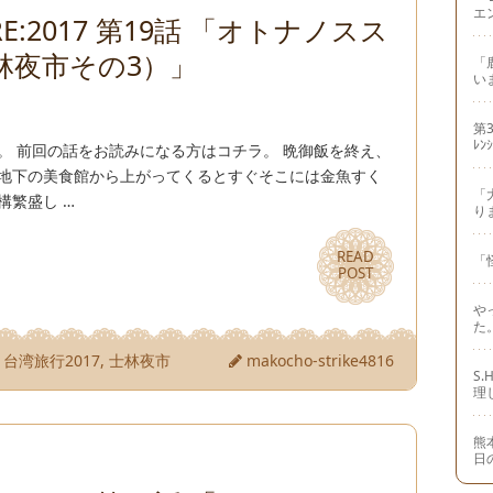
エ
E:2017 第19話 「オトナノスス
林夜市その3）」
「
い
第3
ﾚﾝ
。 前回の話をお読みになる方はコチラ。 晩御飯を終え、
 地下の美食館から上がってくるとすぐそこには金魚すく
「
構繁盛し …
り
READ
READ
「
POST
POST
や
た
,
台湾旅行2017
,
士林夜市
makocho-strike4816
S
理
熊
日