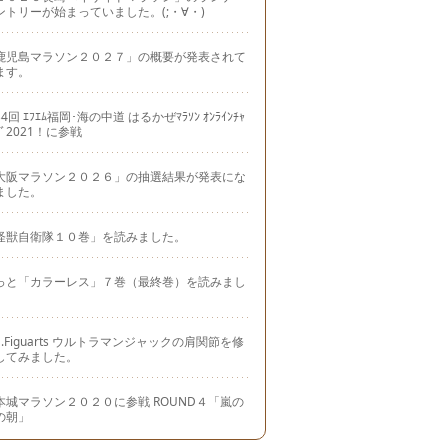
ントリーが始まっていました。(;・∀・)
鹿児島マラソン２０２７」の概要が発表されて
ます。
4回 ｴﾌｴﾑ福岡･海の中道 はるかぜﾏﾗｿﾝ ｵﾝﾗｲﾝﾁｬ
ｼﾞ2021！に参戦
大阪マラソン２０２６」の抽選結果が発表にな
ました。
怪獣自衛隊１０巻」を読みました。
っと「カラーレス」７巻（最終巻）を読みまし
。
.H.Figuarts ウルトラマンジャックの肩関節を修
してみました。
本城マラソン２０２０に参戦 ROUND４「嵐の
の朝」