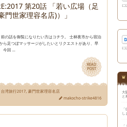
E:2017 第20話 「若い広場（足
に
ﾞ(豪門世家理容名店)）」
。 前の話を御覧になりたい方はコチラ。 士林夜市から宿泊
氏から足つぼマッサージがしたいとリクエストがあり、早
に
 今回 …
READ
READ
POST
POST
,
台湾旅行2017
,
豪門世家理容名店
大
と
makocho-strike4816
「
し
「