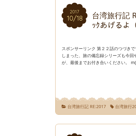
2017
2017
台湾旅行記 RE
10/18
10/18
ｯｸあげるよ
スポンサーリンク 第２２話のつづきで
しまった、旅の備忘録シリーズも今回
が、最後までお付き合いください。 m(__
台湾旅行記 RE:2017
台湾旅行20