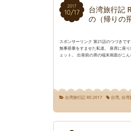
2017
2017
台湾旅行記 R
10/17
10/17
の（帰りの
スポンサーリンク 第21話のつづきで
無事搭乗をすませた私達。 座席に座り
ェット。 出発前の席の端末画面がこん
台湾旅行記 RE:2017
台湾
,
台湾