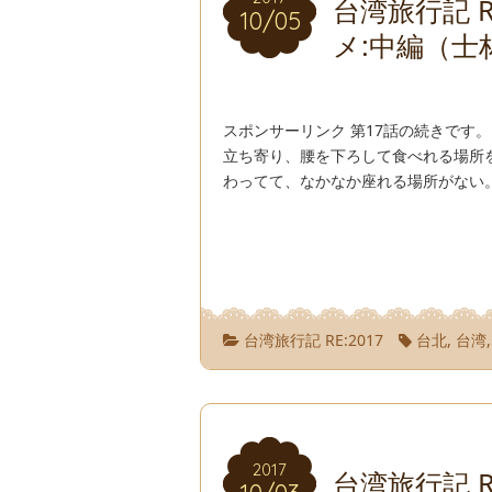
台湾旅行記 R
10/05
10/05
メ:中編（士
スポンサーリンク 第17話の続きです
立ち寄り、腰を下ろして食べれる場所
わってて、なかなか座れる場所がない。
台湾旅行記 RE:2017
台北
,
台湾
2017
2017
台湾旅行記 R