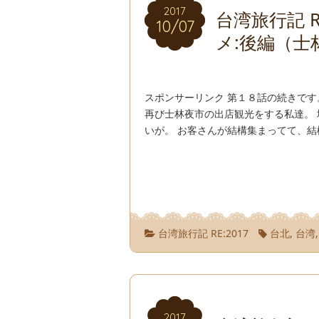
2017
2017
台湾旅行記 R
10/07
10/07
メ:後編（士
スポンサーリンク 第１８話の続きです
再び士林夜市の出店観光をする私達。
いが。 お客さんが結構集まってて、結
台湾旅行記 RE:2017
台北
,
台湾
2017
2017