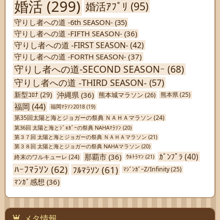
婚活
(299)
婚活ｱﾌﾟﾘ
(95)
守りし者への道 -6th SEASON-
(35)
守りし者への道 -FIFTH SEASON-
(36)
守りし者への道 -FIRST SEASON-
(42)
守りし者への道 -FORTH SEASON-
(37)
守りし者への道-SECOND SEASONｰ
(68)
守りし者への道 -THIRD SEASON-
(57)
沖縄県
(36)
新型ｺﾛﾅ
(29)
熊本城マラソン
(26)
熊本県
(25)
福岡
(44)
福岡ﾏﾗｿﾝ2018
(19)
第35回太陽と海とジョガーの祭典 ＮＡＨＡマラソン
(24)
第36回 太陽と海とｼﾞｮｶﾞｰの祭典 NAHAﾏﾗｿﾝ
(20)
第３７回 太陽と海とジョガーの祭典 ＮＡＨＡマラソン
(21)
第３８回 太陽と海とジョガーの祭典 NAHAマラソン
(20)
ｶﾞﾝﾌﾟﾗ
(40)
那覇市
(36)
終末のワルキューレ
(24)
ｳﾙﾄﾗﾏﾝ
(21)
ﾊｰﾌﾏﾗｿﾝ
(62)
ﾌﾙﾏﾗｿﾝ
(61)
ﾏｼﾞﾝｶﾞｰZ/Infinity
(25)
ﾏﾝｶﾞ感想
(36)
メタ情報