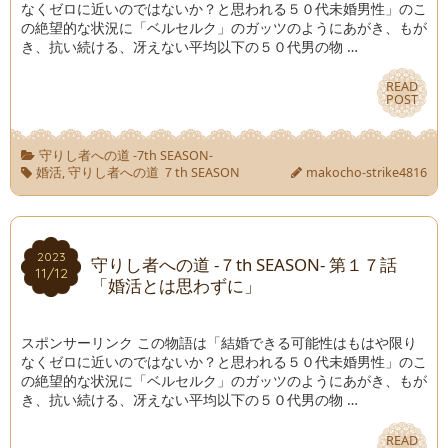
なくゼロに近いのではないか？と思われる５０代未婚男性」のこ
の絶望的な状況に「ベルセルク」のガッツのようにあがき、もが
き、抗い続ける、冴えない平均以下の５０代男の物 …
READ
READ
POST
POST
守りし者への道 -7th SEASON-
婚活
,
守りし者への道 ７th SEASON
makocho-strike4816
2023
2023
守りし者への道 -７th SEASON- 第１７話
11/12
11/12
「婚活とは思わずに」
スポンサーリンク この物語は「結婚できる可能性はもはや限り
なくゼロに近いのではないか？と思われる５０代未婚男性」のこ
の絶望的な状況に「ベルセルク」のガッツのようにあがき、もが
き、抗い続ける、冴えない平均以下の５０代男の物 …
READ
READ