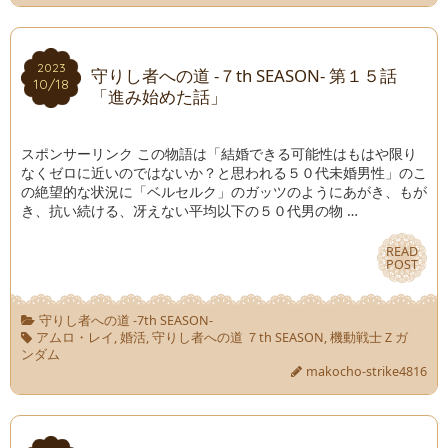
2023
2023
守りし者への道 -７th SEASON- 第１５話
10/18
10/18
「進み始めた話」
スポンサーリンク この物語は「結婚できる可能性はもはや限り
なくゼロに近いのではないか？と思われる５０代未婚男性」のこ
の絶望的な状況に「ベルセルク」のガッツのようにあがき、もが
き、抗い続ける、冴えない平均以下の５０代男の物 …
READ
READ
POST
POST
守りし者への道 -7th SEASON-
アムロ・レイ
,
婚活
,
守りし者への道 ７th SEASON
,
機動戦士Ｚガ
ンダム
makocho-strike4816