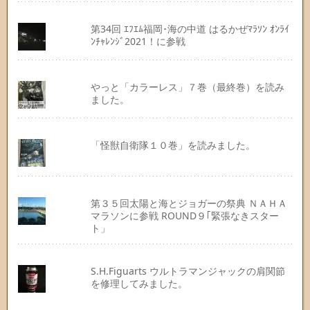
第34回 ｴﾌｴﾑ福岡･海の中道 はるかぜﾏﾗｿﾝ ｵﾝﾗｲ
ﾝﾁｬﾚﾝｼﾞ2021！に参戦
やっと「カラーレス」７巻（最終巻）を読み
ました。
「怪獣自衛隊１０巻」を読みました。
第３５回太陽と海とジョガーの祭典 ＮＡＨＡ
マラソンに参戦 ROUND９｢緊張なきスター
ト」
S.H.Figuarts ウルトラマンジャックの肩関節
を修理してみました。