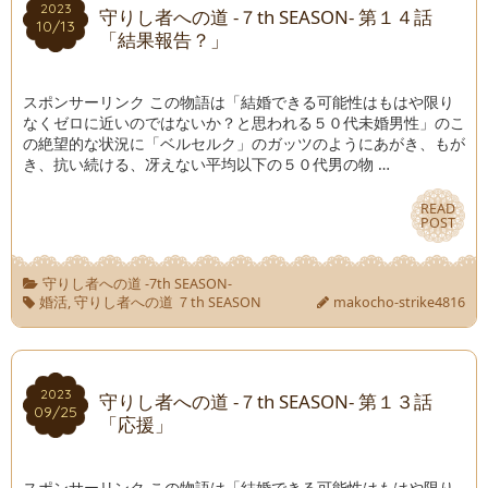
2023
2023
守りし者への道 -７th SEASON- 第１４話
10/13
10/13
「結果報告？」
スポンサーリンク この物語は「結婚できる可能性はもはや限り
なくゼロに近いのではないか？と思われる５０代未婚男性」のこ
の絶望的な状況に「ベルセルク」のガッツのようにあがき、もが
き、抗い続ける、冴えない平均以下の５０代男の物 …
READ
READ
POST
POST
守りし者への道 -7th SEASON-
婚活
,
守りし者への道 ７th SEASON
makocho-strike4816
2023
2023
守りし者への道 -７th SEASON- 第１３話
09/25
09/25
「応援」
スポンサーリンク この物語は「結婚できる可能性はもはや限り