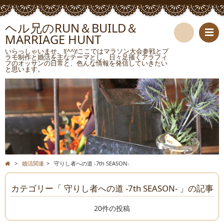
ヘル兄のRUN＆BUILD＆
MARRIAGE HUNT
検
いらっしゃいませ。!(^^)!ここではマラソン大会参戦とプ
ラモ制作と婚活を主なテーマとし、日々足掻くアラフィ
フのオッサンの日常と、色んな情報を発信していきたい
索
と思います。
>
婚活関連
>
守りし者への道 -7th SEASON-
カテゴリー「 守りし者への道 -7th SEASON- 」の記事
20件の投稿