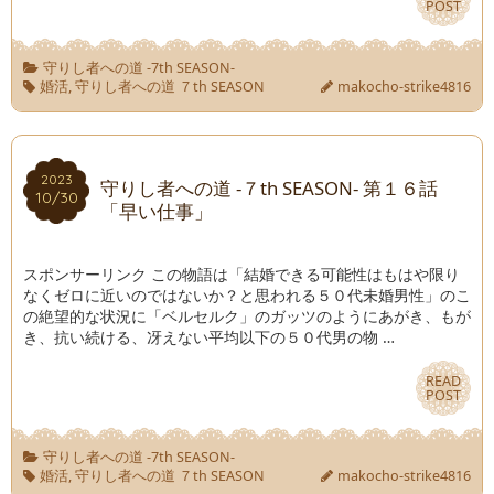
POST
POST
守りし者への道 -7th SEASON-
婚活
,
守りし者への道 ７th SEASON
makocho-strike4816
2023
2023
守りし者への道 -７th SEASON- 第１６話
10/30
10/30
「早い仕事」
スポンサーリンク この物語は「結婚できる可能性はもはや限り
なくゼロに近いのではないか？と思われる５０代未婚男性」のこ
の絶望的な状況に「ベルセルク」のガッツのようにあがき、もが
き、抗い続ける、冴えない平均以下の５０代男の物 …
READ
READ
POST
POST
守りし者への道 -7th SEASON-
婚活
,
守りし者への道 ７th SEASON
makocho-strike4816