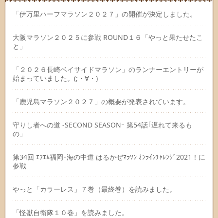
「伊万里ハーフマラソン２０２７」の開催が決定しました。
大阪マラソン２０２５に参戦 ROUND１６「やっと果たせたこ
と」
「２０２６長崎ベイサイドマラソン」のランナーエントリーが
始まっていました。(;・∀・)
「鹿児島マラソン２０２７」の概要が発表されています。
守りし者への道 -SECOND SEASONｰ 第54話｢遅れて来るも
の」
第34回 ｴﾌｴﾑ福岡･海の中道 はるかぜﾏﾗｿﾝ ｵﾝﾗｲﾝﾁｬﾚﾝｼﾞ2021！に
参戦
やっと「カラーレス」７巻（最終巻）を読みました。
「怪獣自衛隊１０巻」を読みました。