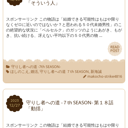
「そういう人」
スポンサーリンク この物語は「結婚できる可能性はもはや限り
なくゼロに近いのではないか？と思われる５０代未婚男性」のこ
の絶望的な状況に「ベルセルク」のガッツのようにあがき、もが
き、抗い続ける、冴えない平均以下の５０代男の物 …
READ
READ
POST
POST
守りし者への道 -7th SEASON-
ほしのこえ
,
婚活
,
守りし者への道 ７th SEASON
,
新海誠
makocho-strike4816
2023
2023
守りし者への道 -７th SEASON- 第１８話
12/27
12/27
「動揺」
スポンサーリンク この物語は「結婚できる可能性はもはや限り