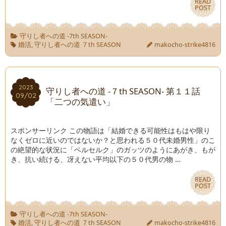
READ
READ
POST
POST
守りし者への道 -7th SEASON-
婚活
,
守りし者への道 ７th SEASON
makocho-strike4816
2023
2023
守りし者への道 -７th SEASON- 第１１話
09/02
09/02
「二つの気遣い」
スポンサーリンク この物語は「結婚できる可能性はもはや限り
なくゼロに近いのではないか？と思われる５０代未婚男性」のこ
の絶望的な状況に「ベルセルク」のガッツのようにあがき、もが
き、抗い続ける、冴えない平均以下の５０代男の物 …
READ
READ
POST
POST
守りし者への道 -7th SEASON-
婚活
,
守りし者への道 ７th SEASON
makocho-strike4816