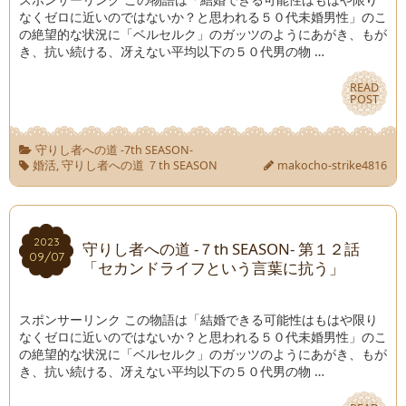
なくゼロに近いのではないか？と思われる５０代未婚男性」のこ
の絶望的な状況に「ベルセルク」のガッツのようにあがき、もが
き、抗い続ける、冴えない平均以下の５０代男の物 …
READ
READ
POST
POST
守りし者への道 -7th SEASON-
婚活
,
守りし者への道 ７th SEASON
makocho-strike4816
2023
2023
守りし者への道 -７th SEASON- 第１２話
09/07
09/07
「セカンドライフという言葉に抗う」
スポンサーリンク この物語は「結婚できる可能性はもはや限り
なくゼロに近いのではないか？と思われる５０代未婚男性」のこ
の絶望的な状況に「ベルセルク」のガッツのようにあがき、もが
き、抗い続ける、冴えない平均以下の５０代男の物 …