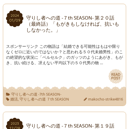
2024
2024
守りし者への道 -７th SEASON- 第２０話
01/09
01/09
（最終話）「もがきもしなければ、抗いも
しなかった。」
スポンサーリンク この物語は「結婚できる可能性はもはや限り
なくゼロに近いのではないか？と思われる５０代未婚男性」のこ
の絶望的な状況に「ベルセルク」のガッツのようにあがき、もが
き、抗い続ける、冴えない平均以下の５０代男の物 …
READ
READ
POST
POST
守りし者への道 -7th SEASON-
婚活
,
守りし者への道 ７th SEASON
makocho-strike4816
2023
2023
守りし者への道 -７th SEASON- 第１９話
12/28
12/28