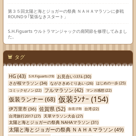
第３５回太陽と海とジョガーの祭典 ＮＡＨＡマラソンに参戦
ROUND９｢緊張なきスタート」
S.H.Figuarts ウルトラマンジャックの肩関節を修理してみまし
た。
タグ
HG
(43)
お見合いｼｽﾃﾑ
(30)
S.H.Figuarts
(19)
さが桜マラソン
(34)
ながさきめぐりあい
(26)
はじめの一歩
(25)
フルマラソン
(42)
コミックゼノン
(22)
マンガ感想
(22)
仮装ﾗﾝﾅｰ
(154)
仮装ランナー
(68)
佐賀県
(52)
伊万里市
(36)
台北
(19)
台湾
(22)
台湾旅行2017
(27)
天草マラソン大会
(27)
太陽と海とジョガーの祭典 NAHAマラソン
(31)
太陽と海とジョガーの祭典 ＮＡＨＡマラソン
(49)