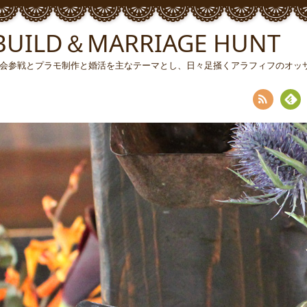
ILD＆MARRIAGE HUNT
ソン大会参戦とプラモ制作と婚活を主なテーマとし、日々足掻くアラフィフのオ
RSS
Fee
dly