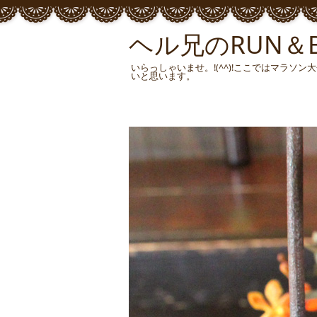
ヘル兄のRUN＆BU
いらっしゃいませ。!(^^)!ここではマラ
いと思います。