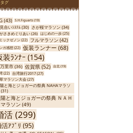
タグ
G
(43)
S.H.Figuarts
(19)
さが桜マラソン
(34)
見合いｼｽﾃﾑ
(30)
がさきめぐりあい
(26)
はじめの一歩
(25)
フルマラソン
(42)
ミックゼノン
(22)
仮装ランナー
(68)
ンガ感想
(22)
仮装ﾗﾝﾅｰ
(154)
佐賀県
(52)
万里市
(36)
台北
(19)
台湾旅行2017
(27)
湾
(22)
草マラソン大会
(27)
陽と海とジョガーの祭典 NAHAマラソ
(31)
太陽と海とジョガーの祭典 ＮＡＨ
Ａマラソン
(49)
婚活
(299)
活ｱﾌﾟﾘ
(95)