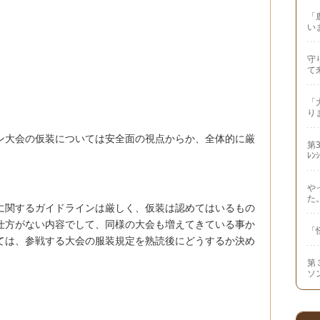
「
い
守り
て
「
り
ン大会の仮装については安全面の視点からか、全体的に厳
第3
ﾚﾝ
や
た
に関するガイドラインは厳しく、仮装は認めてはいるもの
仕方がない内容でして、同様の大会も増えてきている事か
「
ては、参戦する大会の服装規定を熟読後にどうするか決め
第
ソ