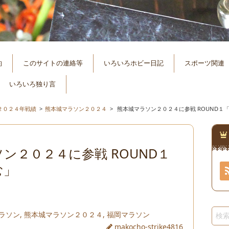
約
このサイトの連絡等
いろいろホビー日記
スポーツ関連
いろいろ独り言
２０２４年戦績
>
熊本城マラソン２０２４
>
熊本城マラソン２０２４に参戦 ROUND１
ン２０２４に参戦 ROUND１
む」
ラソン
,
熊本城マラソン２０２４
,
福岡マラソン
makocho-strike4816