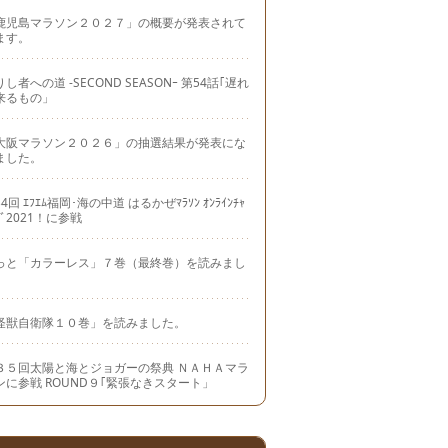
鹿児島マラソン２０２７」の概要が発表されて
ます。
し者への道 -SECOND SEASONｰ 第54話｢遅れ
来るもの」
大阪マラソン２０２６」の抽選結果が発表にな
ました。
4回 ｴﾌｴﾑ福岡･海の中道 はるかぜﾏﾗｿﾝ ｵﾝﾗｲﾝﾁｬ
ｼﾞ2021！に参戦
っと「カラーレス」７巻（最終巻）を読みまし
。
怪獣自衛隊１０巻」を読みました。
３５回太陽と海とジョガーの祭典 ＮＡＨＡマラ
ンに参戦 ROUND９｢緊張なきスタート」