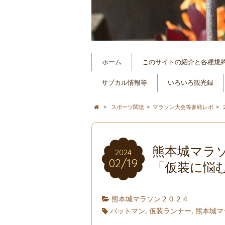
ホーム
このサイトの紹介と各種規
サブカル情報等
いろいろ観光録
>
スポーツ関連
>
マラソン大会等参戦レポ
>
熊本城マラソ
2024
02/19
「仮装に悩
熊本城マラソン２０２４
バットマン
,
仮装ランナー
,
熊本城マ