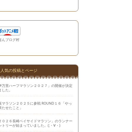
ほんブログ村
人気の投稿とページ
伊万里ハーフマラソン２０２７」の開催が決定
ました。
阪マラソン２０２５に参戦 ROUND１６「やっ
果たせたこと」
２０２６長崎ベイサイドマラソン」のランナー
ントリーが始まっていました。(;・∀・)