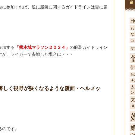
会に参加すれば、逆に服装に関するガイドラインは更に厳
H
お
な
コ
参加する
「熊本城マラソン２０２４」
の服装ガイドライン
マ
すが、ライガーで参戦した場合は・・・
伊
台
天
太
著しく視野が狭くなるような覆面・ヘルメッ
ン
婚
るのです。