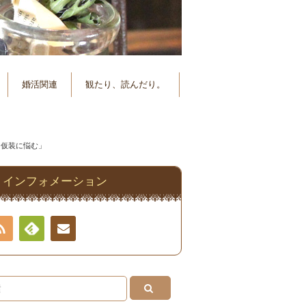
婚活関連
観たり、読んだり。
「仮装に悩む」
インフォメーション
RSS
Feedly
連絡
先