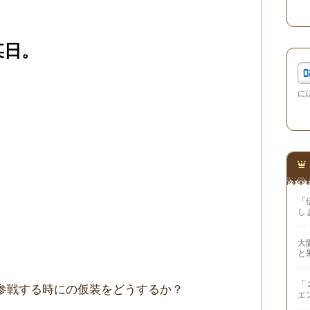
某日。
に
「
し
大
と
「
参戦する時にの仮装をどうするか？
エ